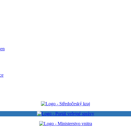
ven
ce