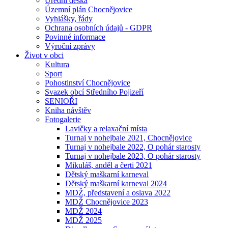
Úřední deska
Územní plán Chocnějovice
Vyhlášky, řády
Ochrana osobních údajů - GDPR
Povinné informace
Výroční zprávy
Život v obci
Kultura
Sport
Pohostinství Chocnějovice
Svazek obcí Středního Pojizeří
SENIOŘI
Kniha návštěv
Fotogalerie
Lavičky a relaxační místa
Turnaj v nohejbale 2021, Chocnějovice
Turnaj v nohejbale 2022, O pohár starosty
Turnaj v nohejbale 2023, O pohár starosty
Mikuláš, anděl a čerti 2021
Dětský maškarní karneval
Dětský maškarní karneval 2024
MDŽ, představení a oslava 2022
MDŽ Chocnějovice 2023
MDŽ 2024
MDŽ 2025