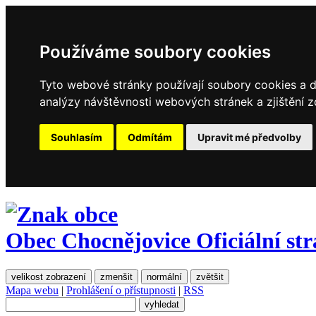
Používáme soubory cookies
Tyto webové stránky používají soubory cookies a da
analýzy návštěvnosti webových stránek a zjištění z
Souhlasím
Odmítám
Upravit mé předvolby
Obec Chocnějovice
Oficiální st
velikost zobrazení
zmenšit
normální
zvětšit
Mapa webu
|
Prohlášení o přístupnosti
|
RSS