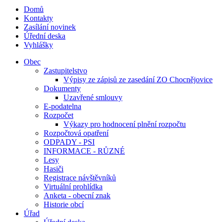
Domů
Kontakty
Zasílání novinek
Úřední deska
Vyhlášky
Obec
Zastupitelstvo
Výpisy ze zápisů ze zasedání ZO Chocnějovice
Dokumenty
Uzavřené smlouvy
E-podatelna
Rozpočet
Výkazy pro hodnocení plnění rozpočtu
Rozpočtová opatření
ODPADY - PSI
INFORMACE - RŮZNÉ
Lesy
Hasiči
Registrace návštěvníků
Virtuální prohlídka
Anketa - obecní znak
Historie obcí
Úřad