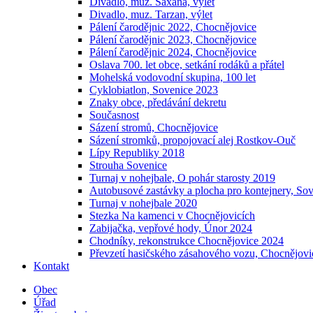
Divadlo, muz. Saxana, výlet
Divadlo, muz. Tarzan, výlet
Pálení čarodějnic 2022, Chocnějovice
Pálení čarodějnic 2023, Chocnějovice
Pálení čarodějnic 2024, Chocnějovice
Oslava 700. let obce, setkání rodáků a přátel
Mohelská vodovodní skupina, 100 let
Cyklobiatlon, Sovenice 2023
Znaky obce, předávání dekretu
Současnost
Sázení stromů, Chocnějovice
Sázení stromků, propojovací alej Rostkov-Ouč
Lípy Republiky 2018
Strouha Sovenice
Turnaj v nohejbale, O pohár starosty 2019
Autobusové zastávky a plocha pro kontejnery, So
Turnaj v nohejbale 2020
Stezka Na kamenci v Chocnějovicích
Zabijačka, vepřové hody, Únor 2024
Chodníky, rekonstrukce Chocnějovice 2024
Převzetí hasičského zásahového vozu, Chocnějovi
Kontakt
Obec
Úřad