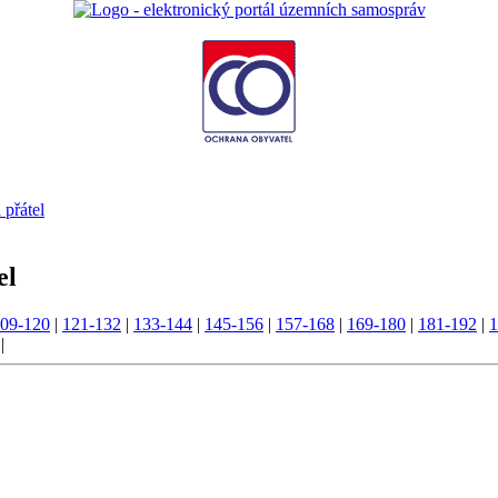
 přátel
el
09-120
|
121-132
|
133-144
|
145-156
|
157-168
|
169-180
|
181-192
|
1
|