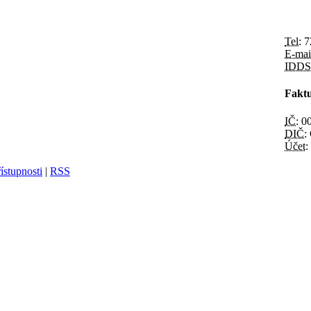
Tel:
7
E-mai
IDDS
Faktu
IČ:
00
DIČ:
Účet:
ístupnosti
|
RSS