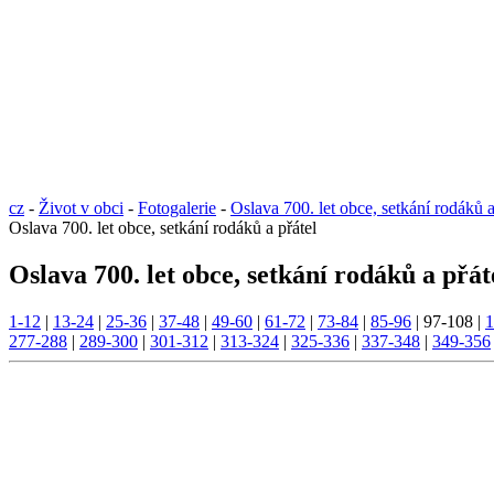
cz
-
Život v obci
-
Fotogalerie
-
Oslava 700. let obce, setkání rodáků a
Oslava 700. let obce, setkání rodáků a přátel
Oslava 700. let obce, setkání rodáků a přát
1-12
|
13-24
|
25-36
|
37-48
|
49-60
|
61-72
|
73-84
|
85-96
|
97-108
|
1
277-288
|
289-300
|
301-312
|
313-324
|
325-336
|
337-348
|
349-356