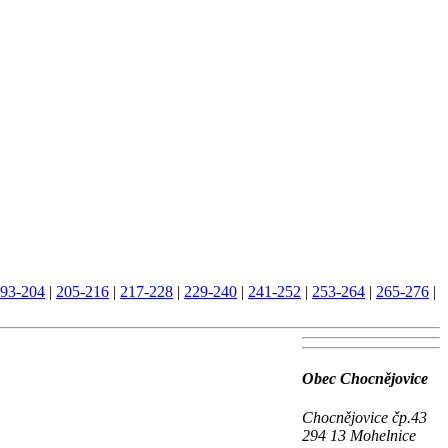
93-204
|
205-216
|
217-228
|
229-240
|
241-252
|
253-264
|
265-276
|
Obec Chocnějovice
Chocnějovice čp.43
294 13 Mohelnice