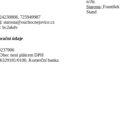
n/Jiz.
Starosta:
František
Stand
24230808, 725949987
l:
starosta@ouchocnejovice.cz
:
bc2akdv
rační údaje
237906
Obec není plátcem DPH
6329181/0100, Komerční banka