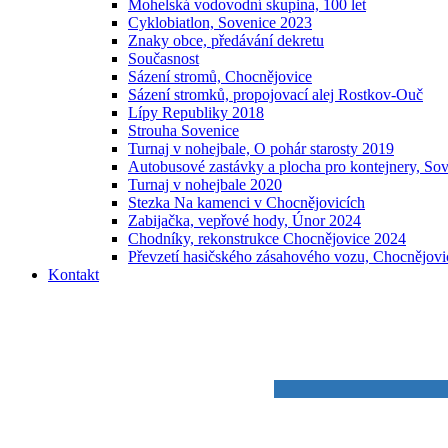
Mohelská vodovodní skupina, 100 let
Cyklobiatlon, Sovenice 2023
Znaky obce, předávání dekretu
Současnost
Sázení stromů, Chocnějovice
Sázení stromků, propojovací alej Rostkov-Ouč
Lípy Republiky 2018
Strouha Sovenice
Turnaj v nohejbale, O pohár starosty 2019
Autobusové zastávky a plocha pro kontejnery, So
Turnaj v nohejbale 2020
Stezka Na kamenci v Chocnějovicích
Zabijačka, vepřové hody, Únor 2024
Chodníky, rekonstrukce Chocnějovice 2024
Převzetí hasičského zásahového vozu, Chocnějovi
Kontakt