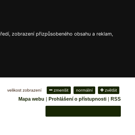
středí, zobrazení přizpůsobeného obsahu a reklam,
velikost zobrazení
zmenšit
normální
zvětšit
Mapa webu
|
Prohlášení o přístupnosti
|
RSS