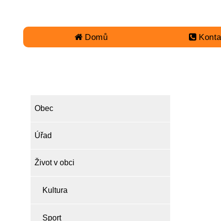
Domů
Konta
OBEC
Obec
Úřad
Život v obci
Kultura
Sport