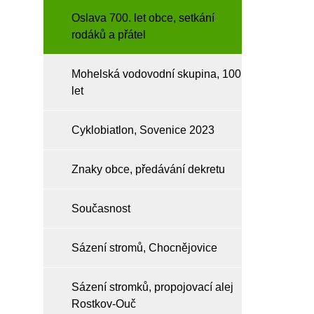
Oslava 700. let obce, setkání
rodáků a přátel
Mohelská vodovodní skupina, 100
let
Cyklobiatlon, Sovenice 2023
Znaky obce, předávání dekretu
Současnost
Sázení stromů, Chocnějovice
Sázení stromků, propojovací alej
Rostkov-Ouč