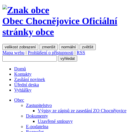
Obec Chocnějovice
Oficiální
stránky obce
velikost zobrazení
zmenšit
normální
zvětšit
Mapa webu
|
Prohlášení o přístupnosti
|
RSS
Domů
Kontakty
Zasílání novinek
Úřední deska
Vyhlášky
Obec
Zastupitelstvo
Výpisy ze zápisů ze zasedání ZO Chocnějovice
Dokumenty
Uzavřené smlouvy
E-podatelna
Rozpočet