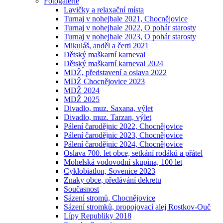
Fotogalerie
Lavičky a relaxační místa
Turnaj v nohejbale 2021, Chocnějovice
Turnaj v nohejbale 2022, O pohár starosty
Turnaj v nohejbale 2023, O pohár starosty
Mikuláš, anděl a čerti 2021
Dětský maškarní karneval
Dětský maškarní karneval 2024
MDŽ, představení a oslava 2022
MDŽ Chocnějovice 2023
MDŽ 2024
MDŽ 2025
Divadlo, muz. Saxana, výlet
Divadlo, muz. Tarzan, výlet
Pálení čarodějnic 2022, Chocnějovice
Pálení čarodějnic 2023, Chocnějovice
Pálení čarodějnic 2024, Chocnějovice
Oslava 700. let obce, setkání rodáků a přátel
Mohelská vodovodní skupina, 100 let
Cyklobiatlon, Sovenice 2023
Znaky obce, předávání dekretu
Současnost
Sázení stromů, Chocnějovice
Sázení stromků, propojovací alej Rostkov-Ouč
Lípy Republiky 2018