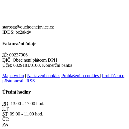
starosta@ouchocnejovice.cz
IDDS:
bc2akdv
Fakturační údaje
IČ:
00237906
DIČ:
Obec není plátcem DPH
Účet:
6329181/0100, Komerční banka
Mapa webu
|
Nastavení cookies
Prohlášení o cookies
|
Prohlášení o
přístupnosti
|
RSS
Úřední hodiny
PO:
13.00 - 17.00 hod.
ÚT:
ST:
09.00 - 11.00 hod.
ČT:
PÁ: