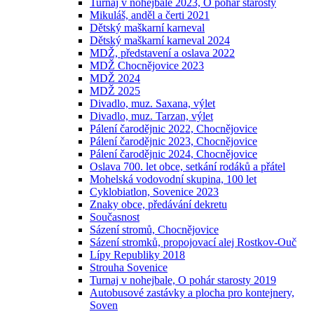
Turnaj v nohejbale 2023, O pohár starosty
Mikuláš, anděl a čerti 2021
Dětský maškarní karneval
Dětský maškarní karneval 2024
MDŽ, představení a oslava 2022
MDŽ Chocnějovice 2023
MDŽ 2024
MDŽ 2025
Divadlo, muz. Saxana, výlet
Divadlo, muz. Tarzan, výlet
Pálení čarodějnic 2022, Chocnějovice
Pálení čarodějnic 2023, Chocnějovice
Pálení čarodějnic 2024, Chocnějovice
Oslava 700. let obce, setkání rodáků a přátel
Mohelská vodovodní skupina, 100 let
Cyklobiatlon, Sovenice 2023
Znaky obce, předávání dekretu
Současnost
Sázení stromů, Chocnějovice
Sázení stromků, propojovací alej Rostkov-Ouč
Lípy Republiky 2018
Strouha Sovenice
Turnaj v nohejbale, O pohár starosty 2019
Autobusové zastávky a plocha pro kontejnery,
Soven