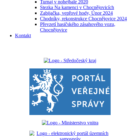
Turnaj v nohejbale 2020
Stezka Na kamenci v Chocnějovicích
Zabijačka, vepřové hody, Únor 2024
Chodníky, rekonstrukce Chocnějovice 2024
Převzetí hasičského zásahového vozu,
Chocnějovice
Kontakt