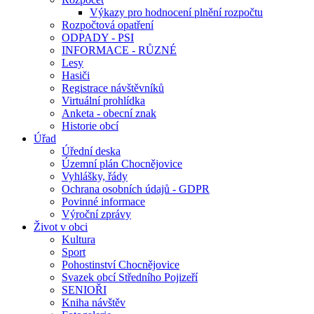
Výkazy pro hodnocení plnění rozpočtu
Rozpočtová opatření
ODPADY - PSI
INFORMACE - RŮZNÉ
Lesy
Hasiči
Registrace návštěvníků
Virtuální prohlídka
Anketa - obecní znak
Historie obcí
Úřad
Úřední deska
Územní plán Chocnějovice
Vyhlášky, řády
Ochrana osobních údajů - GDPR
Povinné informace
Výroční zprávy
Život v obci
Kultura
Sport
Pohostinství Chocnějovice
Svazek obcí Středního Pojizeří
SENIOŘI
Kniha návštěv