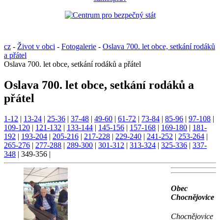
cz
-
Život v obci
-
Fotogalerie
-
Oslava 700. let obce, setkání rodáků
a přátel
Oslava 700. let obce, setkání rodáků a přátel
Oslava 700. let obce, setkání rodáků a
přátel
1-12
|
13-24
|
25-36
|
37-48
|
49-60
|
61-72
|
73-84
|
85-96
|
97-108
|
109-120
|
121-132
|
133-144
|
145-156
|
157-168
|
169-180
|
181-
192
|
193-204
|
205-216
|
217-228
|
229-240
|
241-252
|
253-264
|
265-276
|
277-288
|
289-300
|
301-312
|
313-324
|
325-336
|
337-
348
|
349-356
|
Obec
Chocnějovice
Chocnějovice