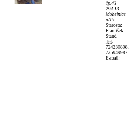
čp.43
294 13
Mohelnice
n/Jiz.
Starosta:
František
Stand
Tel:
724230808,
725949987
E-mail: