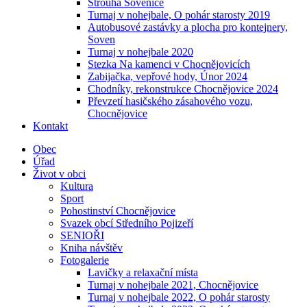
Strouha Sovenice
Turnaj v nohejbale, O pohár starosty 2019
Autobusové zastávky a plocha pro kontejnery,
Soven
Turnaj v nohejbale 2020
Stezka Na kamenci v Chocnějovicích
Zabijačka, vepřové hody, Únor 2024
Chodníky, rekonstrukce Chocnějovice 2024
Převzetí hasičského zásahového vozu,
Chocnějovice
Kontakt
Obec
Úřad
Život v obci
Kultura
Sport
Pohostinství Chocnějovice
Svazek obcí Středního Pojizeří
SENIOŘI
Kniha návštěv
Fotogalerie
Lavičky a relaxační místa
Turnaj v nohejbale 2021, Chocnějovice
Turnaj v nohejbale 2022, O pohár starosty