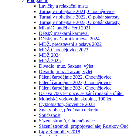
Fotogalerie
Lavičky a relaxační místa
Turnaj v nohejbale 2021, Chocnějovice
Turnaj v nohejbale 2022, O pohár starosty
Turnaj v nohejbale 2023, O pohár starosty
Mikuláš, anděl a čerti 2021
Dětský maškarní karneval
Dětský maškarní karneval 2024
MDŽ, představení a oslava 2022
MDŽ Chocnějovice 2023
MDŽ 2024
MDŽ 2025
Divadlo, muz. Saxana, výlet
Divadlo, muz. Tarzan, výlet
Pálení čarodějnic 2022, Chocnějovice
Pálení čarodějnic 2023, Chocnějovice
Pálení čarodějnic 2024, Chocnějovice
Oslava 700. let obce, setkání rodáků a přátel
Mohelská vodovodní skupina, 100 let
Cyklobiatlon, Sovenice 2023
Znaky obce, předávání dekretu
Současnost
Sázení stromů, Chocnějovice
Sázení stromků, propojovací alej Rostkov-Ouč
Lípy Republiky 2018