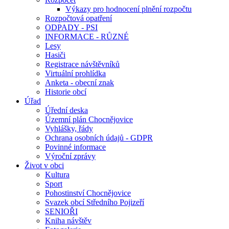
Výkazy pro hodnocení plnění rozpočtu
Rozpočtová opatření
ODPADY - PSI
INFORMACE - RŮZNÉ
Lesy
Hasiči
Registrace návštěvníků
Virtuální prohlídka
Anketa - obecní znak
Historie obcí
Úřad
Úřední deska
Územní plán Chocnějovice
Vyhlášky, řády
Ochrana osobních údajů - GDPR
Povinné informace
Výroční zprávy
Život v obci
Kultura
Sport
Pohostinství Chocnějovice
Svazek obcí Středního Pojizeří
SENIOŘI
Kniha návštěv