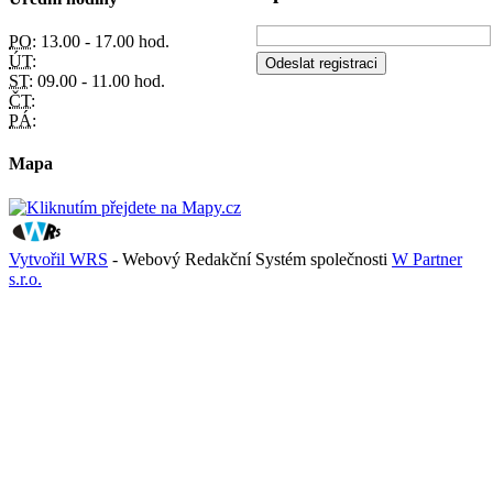
PO:
13.00 - 17.00 hod.
ÚT:
ST:
09.00 - 11.00 hod.
ČT:
PÁ:
Mapa
Vytvořil WRS
- Webový Redakční Systém společnosti
W Partner
s.r.o.