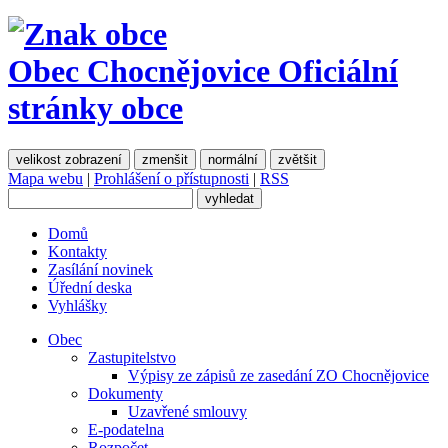
Obec Chocnějovice
Oficiální
stránky obce
velikost zobrazení
zmenšit
normální
zvětšit
Mapa webu
|
Prohlášení o přístupnosti
|
RSS
Domů
Kontakty
Zasílání novinek
Úřední deska
Vyhlášky
Obec
Zastupitelstvo
Výpisy ze zápisů ze zasedání ZO Chocnějovice
Dokumenty
Uzavřené smlouvy
E-podatelna
Rozpočet