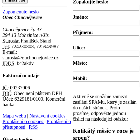
Zopakujte heslo:
Zapomenuté heslo
Jméno:
Obec Chocnějovice
Chocnějovice čp.43
Příjmení:
294 13 Mohelnice n/Jiz.
Starosta:
František Stand
Tel:
724230808, 725949987
Ulice:
E-mail:
starosta@ouchocnejovice.cz
Město:
IDDS:
bc2akdv
Fakturační údaje
Mobil:
IČ:
00237906
DIČ:
Obec není plátcem DPH
Aktivně se snažíme zamezit
Účet:
6329181/0100, Komerční
zasílání SPAMu, který je zasílán
banka
do našich stránek. Proto
prosíme, odpovězte jednou
Mapa webu
|
Nastavení cookies
číslicí na následující otázku:
Prohlášení o cookies
|
Prohlášení o
přístupnosti
|
RSS
Kolikátý měsíc v roce je
srpen?
Úřední hodiny