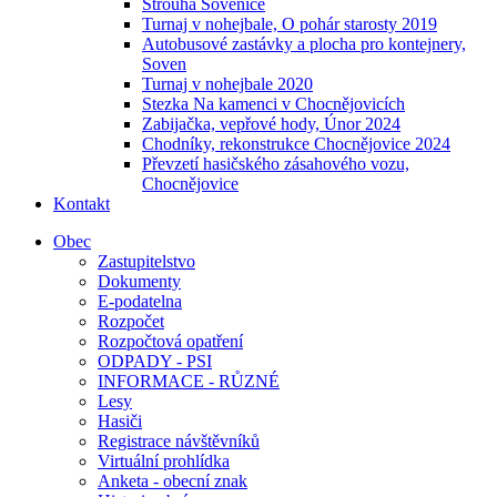
Strouha Sovenice
Turnaj v nohejbale, O pohár starosty 2019
Autobusové zastávky a plocha pro kontejnery,
Soven
Turnaj v nohejbale 2020
Stezka Na kamenci v Chocnějovicích
Zabijačka, vepřové hody, Únor 2024
Chodníky, rekonstrukce Chocnějovice 2024
Převzetí hasičského zásahového vozu,
Chocnějovice
Kontakt
Obec
Zastupitelstvo
Dokumenty
E-podatelna
Rozpočet
Rozpočtová opatření
ODPADY - PSI
INFORMACE - RŮZNÉ
Lesy
Hasiči
Registrace návštěvníků
Virtuální prohlídka
Anketa - obecní znak