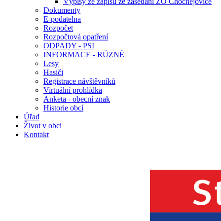
Výpisy ze zápisů ze zasedání ZO Chocnějovice
Dokumenty
E-podatelna
Rozpočet
Rozpočtová opatření
ODPADY - PSI
INFORMACE - RŮZNÉ
Lesy
Hasiči
Registrace návštěvníků
Virtuální prohlídka
Anketa - obecní znak
Historie obcí
Úřad
Život v obci
Kontakt