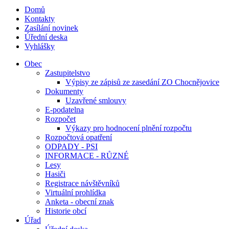
Domů
Kontakty
Zasílání novinek
Úřední deska
Vyhlášky
Obec
Zastupitelstvo
Výpisy ze zápisů ze zasedání ZO Chocnějovice
Dokumenty
Uzavřené smlouvy
E-podatelna
Rozpočet
Výkazy pro hodnocení plnění rozpočtu
Rozpočtová opatření
ODPADY - PSI
INFORMACE - RŮZNÉ
Lesy
Hasiči
Registrace návštěvníků
Virtuální prohlídka
Anketa - obecní znak
Historie obcí
Úřad