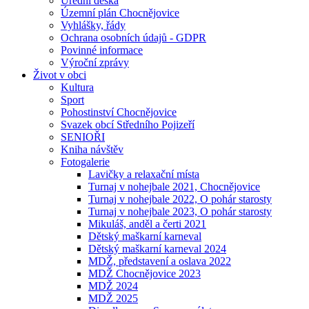
Úřední deska
Územní plán Chocnějovice
Vyhlášky, řády
Ochrana osobních údajů - GDPR
Povinné informace
Výroční zprávy
Život v obci
Kultura
Sport
Pohostinství Chocnějovice
Svazek obcí Středního Pojizeří
SENIOŘI
Kniha návštěv
Fotogalerie
Lavičky a relaxační místa
Turnaj v nohejbale 2021, Chocnějovice
Turnaj v nohejbale 2022, O pohár starosty
Turnaj v nohejbale 2023, O pohár starosty
Mikuláš, anděl a čerti 2021
Dětský maškarní karneval
Dětský maškarní karneval 2024
MDŽ, představení a oslava 2022
MDŽ Chocnějovice 2023
MDŽ 2024
MDŽ 2025