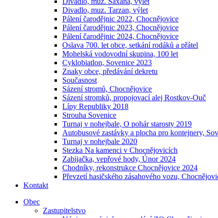
Divadlo, muz. Saxana, výlet
Divadlo, muz. Tarzan, výlet
Pálení čarodějnic 2022, Chocnějovice
Pálení čarodějnic 2023, Chocnějovice
Pálení čarodějnic 2024, Chocnějovice
Oslava 700. let obce, setkání rodáků a přátel
Mohelská vodovodní skupina, 100 let
Cyklobiatlon, Sovenice 2023
Znaky obce, předávání dekretu
Současnost
Sázení stromů, Chocnějovice
Sázení stromků, propojovací alej Rostkov-Ouč
Lípy Republiky 2018
Strouha Sovenice
Turnaj v nohejbale, O pohár starosty 2019
Autobusové zastávky a plocha pro kontejnery, So
Turnaj v nohejbale 2020
Stezka Na kamenci v Chocnějovicích
Zabijačka, vepřové hody, Únor 2024
Chodníky, rekonstrukce Chocnějovice 2024
Převzetí hasičského zásahového vozu, Chocnějovi
Kontakt
Obec
Zastupitelstvo