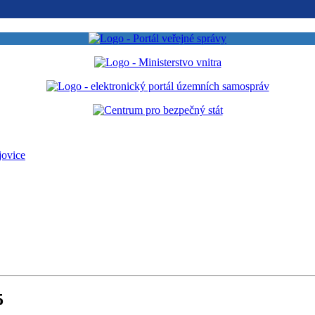
jovice
5