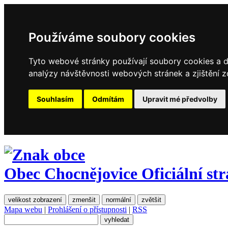
Používáme soubory cookies
Tyto webové stránky používají soubory cookies a da
analýzy návštěvnosti webových stránek a zjištění z
Souhlasím
Odmítám
Upravit mé předvolby
Obec Chocnějovice
Oficiální st
velikost zobrazení
zmenšit
normální
zvětšit
Mapa webu
|
Prohlášení o přístupnosti
|
RSS