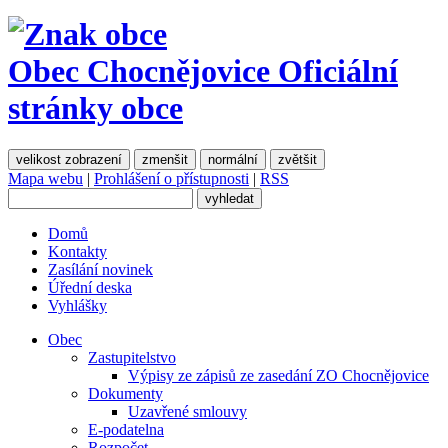
Obec Chocnějovice
Oficiální
stránky obce
velikost zobrazení
zmenšit
normální
zvětšit
Mapa webu
|
Prohlášení o přístupnosti
|
RSS
Domů
Kontakty
Zasílání novinek
Úřední deska
Vyhlášky
Obec
Zastupitelstvo
Výpisy ze zápisů ze zasedání ZO Chocnějovice
Dokumenty
Uzavřené smlouvy
E-podatelna
Rozpočet