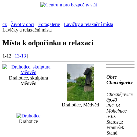
cz
-
Život v obci
-
Fotogalerie
-
Lavičky a relaxační místa
Lavičky a relaxační místa
Místa k odpočinku a relaxaci
1-12
|
13-13
|
Obec
Drahotice, skulptura
Chocnějovice
Mědvěd
Chocnějovice
čp.43
Drahotice, Mědvěd
294 13
Mohelnice
n/Jiz.
Drahotice
Starosta:
František
Stand