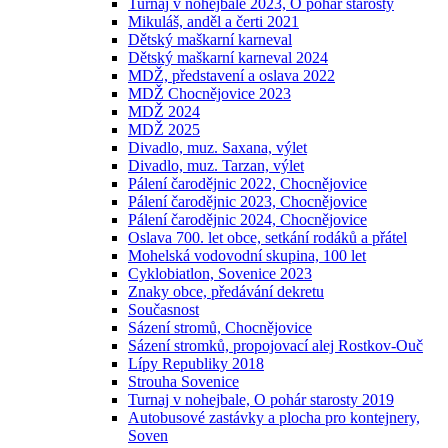
Turnaj v nohejbale 2023, O pohár starosty
Mikuláš, anděl a čerti 2021
Dětský maškarní karneval
Dětský maškarní karneval 2024
MDŽ, představení a oslava 2022
MDŽ Chocnějovice 2023
MDŽ 2024
MDŽ 2025
Divadlo, muz. Saxana, výlet
Divadlo, muz. Tarzan, výlet
Pálení čarodějnic 2022, Chocnějovice
Pálení čarodějnic 2023, Chocnějovice
Pálení čarodějnic 2024, Chocnějovice
Oslava 700. let obce, setkání rodáků a přátel
Mohelská vodovodní skupina, 100 let
Cyklobiatlon, Sovenice 2023
Znaky obce, předávání dekretu
Současnost
Sázení stromů, Chocnějovice
Sázení stromků, propojovací alej Rostkov-Ouč
Lípy Republiky 2018
Strouha Sovenice
Turnaj v nohejbale, O pohár starosty 2019
Autobusové zastávky a plocha pro kontejnery,
Soven