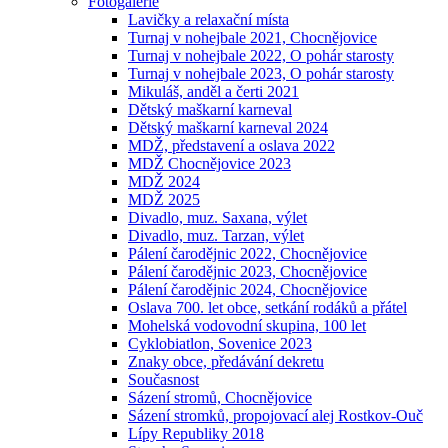
Fotogalerie
Lavičky a relaxační místa
Turnaj v nohejbale 2021, Chocnějovice
Turnaj v nohejbale 2022, O pohár starosty
Turnaj v nohejbale 2023, O pohár starosty
Mikuláš, anděl a čerti 2021
Dětský maškarní karneval
Dětský maškarní karneval 2024
MDŽ, představení a oslava 2022
MDŽ Chocnějovice 2023
MDŽ 2024
MDŽ 2025
Divadlo, muz. Saxana, výlet
Divadlo, muz. Tarzan, výlet
Pálení čarodějnic 2022, Chocnějovice
Pálení čarodějnic 2023, Chocnějovice
Pálení čarodějnic 2024, Chocnějovice
Oslava 700. let obce, setkání rodáků a přátel
Mohelská vodovodní skupina, 100 let
Cyklobiatlon, Sovenice 2023
Znaky obce, předávání dekretu
Současnost
Sázení stromů, Chocnějovice
Sázení stromků, propojovací alej Rostkov-Ouč
Lípy Republiky 2018