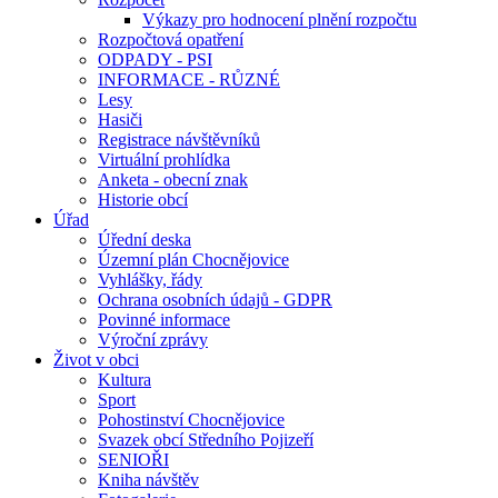
Výkazy pro hodnocení plnění rozpočtu
Rozpočtová opatření
ODPADY - PSI
INFORMACE - RŮZNÉ
Lesy
Hasiči
Registrace návštěvníků
Virtuální prohlídka
Anketa - obecní znak
Historie obcí
Úřad
Úřední deska
Územní plán Chocnějovice
Vyhlášky, řády
Ochrana osobních údajů - GDPR
Povinné informace
Výroční zprávy
Život v obci
Kultura
Sport
Pohostinství Chocnějovice
Svazek obcí Středního Pojizeří
SENIOŘI
Kniha návštěv