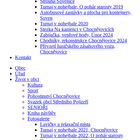
Strouha Sovenice
Turnaj v nohejbale, O pohár starosty 2019
Autobusové zastávky a plocha pro kontejnery,
Soven
Turnaj v nohejbale 2020
Stezka Na kamenci v Chocnějovicích
Zabijačka, vepřové hody, Únor 2024
Chodníky, rekonstrukce Chocnějovice 2024
Převzetí hasičského zásahového vozu,
Chocnějovice
Kontakt
Obec
Úřad
Život v obci
Kultura
Sport
Pohostinství Chocnějovice
Svazek obcí Středního Pojizeří
SENIOŘI
Kniha návštěv
Fotogalerie
Lavičky a relaxační místa
Turnaj v nohejbale 2021, Chocnějovice
Turnaj v nohejbale 2022, O pohár starosty