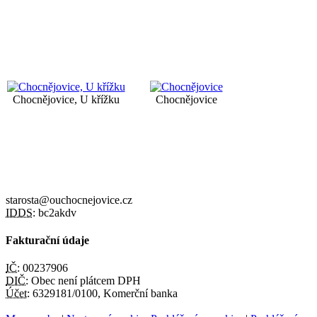
Chocnějovice, U křížku
Chocnějovice
starosta@ouchocnejovice.cz
IDDS:
bc2akdv
Fakturační údaje
IČ:
00237906
DIČ:
Obec není plátcem DPH
Účet:
6329181/0100, Komerční banka