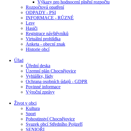
Výkazy pro hodnocení plnění rozpočtu
Rozpočtová opatření
ODPADY - PSI
INFORMACE - RŮZNÉ
Lesy
Hasiči
Registrace návštěvníků
Virtuální prohlídka
Anketa - obecní znak
Historie obcí
Úřad
Úřední deska
Územní plán Chocnějovice
Vyhlášky, řády
Ochrana osobních údajů - GDPR
Povinné informace
Výroční zprávy
Život v obci
Kultura
Sport
Pohostinství Chocnějovice
Svazek obcí Středního Pojizeří
SENIOŘI