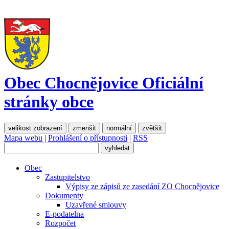
Obec Chocnějovice
Oficiální
stránky obce
velikost zobrazení
zmenšit
normální
zvětšit
Mapa webu
|
Prohlášení o přístupnosti
|
RSS
Obec
Zastupitelstvo
Výpisy ze zápisů ze zasedání ZO Chocnějovice
Dokumenty
Uzavřené smlouvy
E-podatelna
Rozpočet