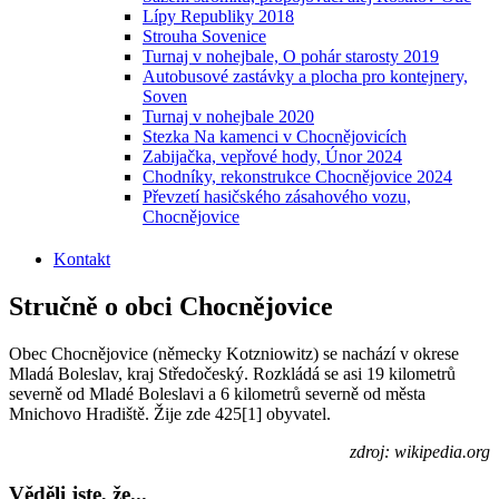
Lípy Republiky 2018
Strouha Sovenice
Turnaj v nohejbale, O pohár starosty 2019
Autobusové zastávky a plocha pro kontejnery,
Soven
Turnaj v nohejbale 2020
Stezka Na kamenci v Chocnějovicích
Zabijačka, vepřové hody, Únor 2024
Chodníky, rekonstrukce Chocnějovice 2024
Převzetí hasičského zásahového vozu,
Chocnějovice
Kontakt
Stručně o obci Chocnějovice
Obec Chocnějovice (německy Kotzniowitz) se nachází v okrese
Mladá Boleslav, kraj Středočeský. Rozkládá se asi 19 kilometrů
severně od Mladé Boleslavi a 6 kilometrů severně od města
Mnichovo Hradiště. Žije zde 425[1] obyvatel.
zdroj: wikipedia.org
Věděli jste, že...