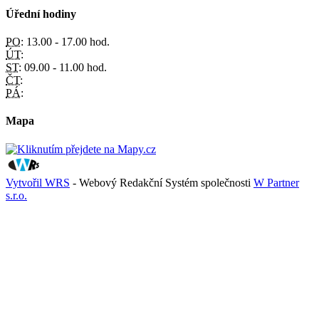
Úřední hodiny
PO:
13.00 - 17.00 hod.
ÚT:
ST:
09.00 - 11.00 hod.
ČT:
PÁ:
Mapa
Vytvořil WRS
- Webový Redakční Systém společnosti
W Partner
s.r.o.