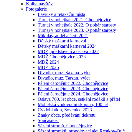
Kniha návštěv
Fotogalerie
Lavičky a relaxační místa
Turnaj v nohejbale 2021, Chocnějovice
Turnaj v nohejbale 2022, O pohár starosty
Turnaj v nohejbale 2023, O pohár starosty
Mikuláš, anděl a čerti 2021
Dětský maškarní karneval
Dětský maškarní karneval 2024
MDŽ, představení a oslava 2022
MDŽ Chocnějovice 2023
MDŽ 2024
MDŽ 2025
Divadlo, muz. Saxana, výlet
Divadlo, muz. Tarzan, výlet
Pálení čarodějnic 2022, Chocnějovice
Pálení čarodějnic 2023, Chocnějovice
Pálení čarodějnic 2024, Chocnějovice
Oslava 700. let obce, setkání rodáků a přátel
Mohelská vodovodní skupina, 100 let
Cyklobiatlon, Sovenice 2023
Znaky obce, předávání dekretu
Současnost
Sázení stromů, Chocnějovice
Sázení stromků, propojovací alej Rostkov-Ouč