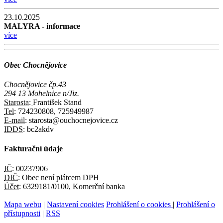
23.10.2025
MALYRA - informace
více
Obec Chocnějovice
Chocnějovice čp.43
294 13 Mohelnice n/Jiz.
Starosta:
František Stand
Tel:
724230808, 725949987
E-mail:
starosta@ouchocnejovice.cz
IDDS:
bc2akdv
Fakturační údaje
IČ:
00237906
DIČ:
Obec není plátcem DPH
Účet:
6329181/0100, Komerční banka
Mapa webu
|
Nastavení cookies
Prohlášení o cookies
|
Prohlášení o
přístupnosti
|
RSS