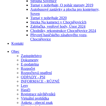
Strouha Sovenice
Turnaj v nohejbale, O pohár starosty 2019
Autobusové zastávky a plocha pro kontejnery,
Soven
Turnaj v nohejbale 2020
Stezka Na kamenci v Chocnějovicích
Zabijačka, vepřové hody, Únor 2024
Chodníky, rekonstrukce Chocnějovice 2024
Převzetí hasičského zásahového vozu,
Chocnějovice
Kontakt
Obec
Zastupitelstvo
Dokumenty
E-podatelna
Rozpočet
Rozpočtová opatření
ODPADY - PSI
INFORMACE - RŮZNÉ
Lesy
Hasiči
Registrace návštěvníků
Virtuální prohlídka
Anketa - obecní znak