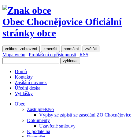
Obec Chocnějovice
Oficiální
stránky obce
velikost zobrazení
zmenšit
normální
zvětšit
Mapa webu
|
Prohlášení o přístupnosti
|
RSS
Domů
Kontakty
Zasílání novinek
Úřední deska
Vyhlášky
Obec
Zastupitelstvo
Výpisy ze zápisů ze zasedání ZO Chocnějovice
Dokumenty
Uzavřené smlouvy
E-podatelna
Rozpočet