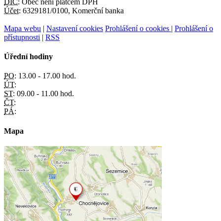
DIČ:
Obec není plátcem DPH
Účet:
6329181/0100, Komerční banka
Mapa webu
|
Nastavení cookies
Prohlášení o cookies
|
Prohlášení o
přístupnosti
|
RSS
Úřední hodiny
PO:
13.00 - 17.00 hod.
ÚT:
ST:
09.00 - 11.00 hod.
ČT:
PÁ:
Mapa