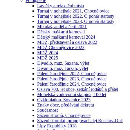
Fotogalerie
Lavičky a relaxační místa
Turnaj v nohejbale 2021, Chocnějovice
Turnaj v nohejbale 2022, O pohár starosty
Turnaj v nohejbale 2023, O pohár starosty
Mikuláš, anděl a čerti 2021
Dětský maškarní karneval
Dětský maškarní karneval 2024
MDŽ, představení a oslava 2022
MDŽ Chocnějovice 2023
MDŽ 2024
MDŽ 2025
Divadlo, muz. Saxana, výlet
Divadlo, muz. Tarzan, výlet
Pálení čarodějnic 2022, Chocnějovice
Pálení čarodějnic 2023, Chocnějovice
Pálení čarodějnic 2024, Chocnějovice
Oslava 700. let obce, setkání rodáků a přátel
Mohelská vodovodní skupina, 100 let
Cyklobiatlon, Sovenice 2023
Znaky obce, předávání dekretu
Současnost
Sázení stromů, Chocnějovice
Sázení stromků, propojovací alej Rostkov-Ouč
Lípy Republiky 2018