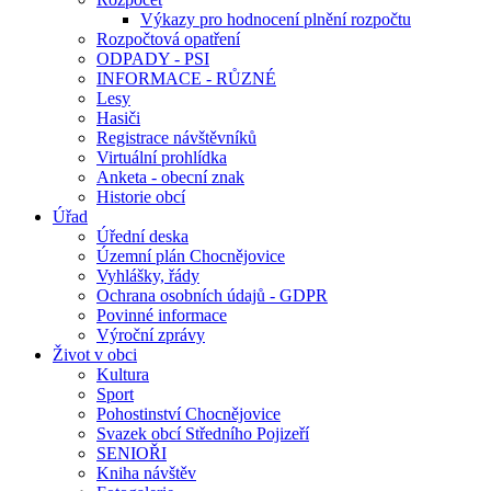
Výkazy pro hodnocení plnění rozpočtu
Rozpočtová opatření
ODPADY - PSI
INFORMACE - RŮZNÉ
Lesy
Hasiči
Registrace návštěvníků
Virtuální prohlídka
Anketa - obecní znak
Historie obcí
Úřad
Úřední deska
Územní plán Chocnějovice
Vyhlášky, řády
Ochrana osobních údajů - GDPR
Povinné informace
Výroční zprávy
Život v obci
Kultura
Sport
Pohostinství Chocnějovice
Svazek obcí Středního Pojizeří
SENIOŘI
Kniha návštěv