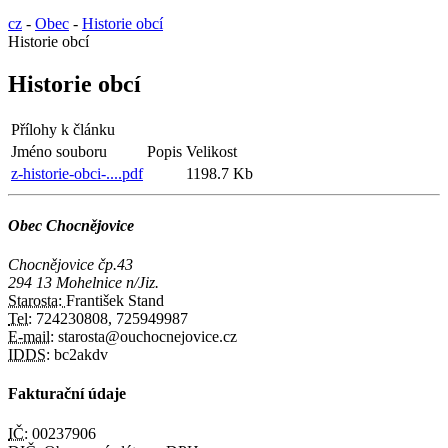
cz
-
Obec
-
Historie obcí
Historie obcí
Historie obcí
Přílohy k článku
Jméno souboru
Popis
Velikost
z-historie-obci-....pdf
1198.7 Kb
Obec Chocnějovice
Chocnějovice čp.43
294 13 Mohelnice n/Jiz.
Starosta:
František Stand
Tel:
724230808, 725949987
E-mail:
starosta@ouchocnejovice.cz
IDDS:
bc2akdv
Fakturační údaje
IČ:
00237906