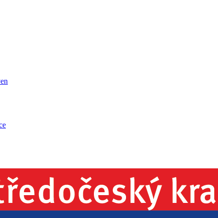
ven
ce