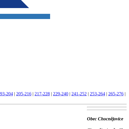
93-204
|
205-216
|
217-228
|
229-240
|
241-252
|
253-264
|
265-276
|
Obec Chocnějovice