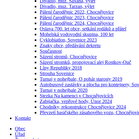
Divadlo, muz. Saxana, výlet
Divadlo, muz. Tarzan, výlet
Pálení čarodějnic 2022, Chocnějovice
Pálení čarodějnic 2023, Chocnějovice
Pálení čarodějnic 2024, Chocnějovice
Oslava 700. let obce, setkání rodáků a přátel
Mohelská vodovodní skupina, 100 let
Cyklobiatlon, Sovenice 2023
Znaky obce, předávání dekretu
Současnost
Sázení stromů, Chocnějovice
Sázení stromků, propojovací alej Rostkov-Ouč
Lípy Republiky 2018
Strouha Sovenice
Turnaj v nohejbale, O pohár starosty 2019
Autobusové zastávky a plocha pro kontejnery, So
Turnaj v nohejbale 2020
Stezka Na kamenci v Chocnějovicích
Zabijačka, vepřové hody, Únor 2024
Chodníky, rekonstrukce Chocnějovice 2024
Převzetí hasičského zásahového vozu, Chocnějovi
Kontakt
Obec
Úřad