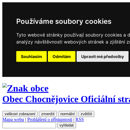
Používáme soubory cookies
Tyto webové stránky používají soubory cookies a da
analýzy návštěvnosti webových stránek a zjištění z
Souhlasím
Odmítám
Upravit mé předvolby
Obec Chocnějovice
Oficiální st
velikost zobrazení
zmenšit
normální
zvětšit
Mapa webu
|
Prohlášení o přístupnosti
|
RSS