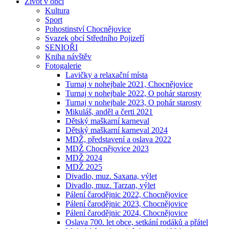
Život v obci
Kultura
Sport
Pohostinství Chocnějovice
Svazek obcí Středního Pojizeří
SENIOŘI
Kniha návštěv
Fotogalerie
Lavičky a relaxační místa
Turnaj v nohejbale 2021, Chocnějovice
Turnaj v nohejbale 2022, O pohár starosty
Turnaj v nohejbale 2023, O pohár starosty
Mikuláš, anděl a čerti 2021
Dětský maškarní karneval
Dětský maškarní karneval 2024
MDŽ, představení a oslava 2022
MDŽ Chocnějovice 2023
MDŽ 2024
MDŽ 2025
Divadlo, muz. Saxana, výlet
Divadlo, muz. Tarzan, výlet
Pálení čarodějnic 2022, Chocnějovice
Pálení čarodějnic 2023, Chocnějovice
Pálení čarodějnic 2024, Chocnějovice
Oslava 700. let obce, setkání rodáků a přátel