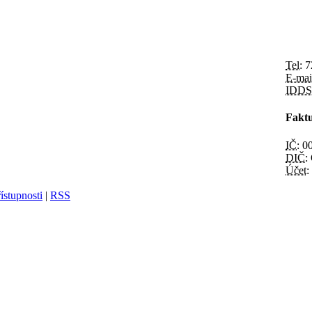
Tel:
7
E-mai
IDDS
Faktu
IČ:
00
DIČ:
Účet:
ístupnosti
|
RSS