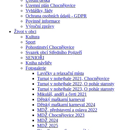
Úřední deska
Územní plán Chocnějovice
Vyhlášky, řády
Ochrana osobních údajů - GDPR
Povinné informace
Výroční zprávy
Život v obci
Kultura
Sport
Pohostinství Chocnějovice
Svazek obcí Středního Pojizeří
SENIOŘI
Kniha návštěv
Fotogalerie
Lavičky a relaxační místa
Turnaj v nohejbale 2021, Chocnějovice
Turnaj v nohejbale 2022, O pohár starosty
Turnaj v nohejbale 2023, O pohár starosty
Mikuláš, anděl a čerti 2021
Dětský maškarní karneval
Dětský maškarní karneval 2024
MDŽ, představení a oslava 2022
MDŽ Chocnějovice 2023
MDŽ 2024
MDŽ 2025