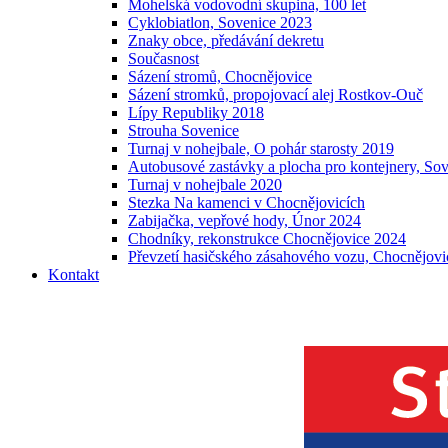
Mohelská vodovodní skupina, 100 let
Cyklobiatlon, Sovenice 2023
Znaky obce, předávání dekretu
Současnost
Sázení stromů, Chocnějovice
Sázení stromků, propojovací alej Rostkov-Ouč
Lípy Republiky 2018
Strouha Sovenice
Turnaj v nohejbale, O pohár starosty 2019
Autobusové zastávky a plocha pro kontejnery, So
Turnaj v nohejbale 2020
Stezka Na kamenci v Chocnějovicích
Zabijačka, vepřové hody, Únor 2024
Chodníky, rekonstrukce Chocnějovice 2024
Převzetí hasičského zásahového vozu, Chocnějovi
Kontakt