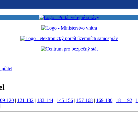
 přátel
el
09-120
|
121-132
|
133-144
|
145-156
|
157-168
|
169-180
|
181-192
|
1
|