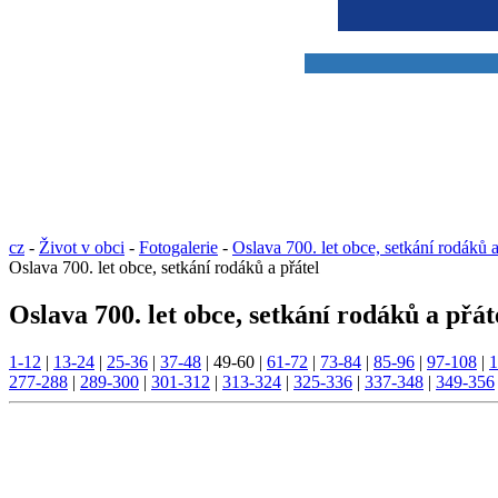
cz
-
Život v obci
-
Fotogalerie
-
Oslava 700. let obce, setkání rodáků a
Oslava 700. let obce, setkání rodáků a přátel
Oslava 700. let obce, setkání rodáků a přát
1-12
|
13-24
|
25-36
|
37-48
|
49-60
|
61-72
|
73-84
|
85-96
|
97-108
|
1
277-288
|
289-300
|
301-312
|
313-324
|
325-336
|
337-348
|
349-356