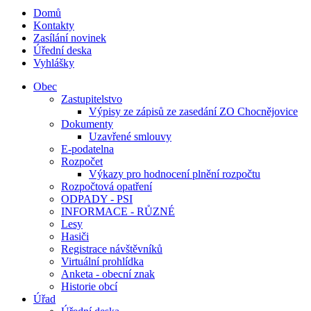
Domů
Kontakty
Zasílání novinek
Úřední deska
Vyhlášky
Obec
Zastupitelstvo
Výpisy ze zápisů ze zasedání ZO Chocnějovice
Dokumenty
Uzavřené smlouvy
E-podatelna
Rozpočet
Výkazy pro hodnocení plnění rozpočtu
Rozpočtová opatření
ODPADY - PSI
INFORMACE - RŮZNÉ
Lesy
Hasiči
Registrace návštěvníků
Virtuální prohlídka
Anketa - obecní znak
Historie obcí
Úřad