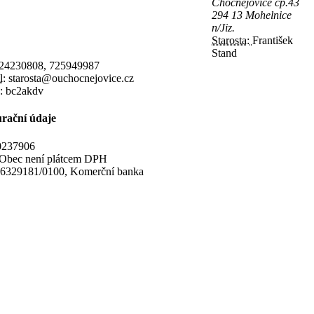
Chocnějovice čp.43
294 13 Mohelnice
n/Jiz.
Starosta:
František
Stand
24230808, 725949987
l:
starosta@ouchocnejovice.cz
:
bc2akdv
rační údaje
237906
Obec není plátcem DPH
6329181/0100, Komerční banka