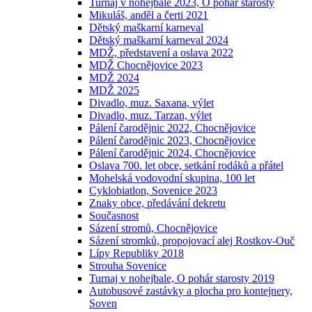
Turnaj v nohejbale 2023, O pohár starosty
Mikuláš, anděl a čerti 2021
Dětský maškarní karneval
Dětský maškarní karneval 2024
MDŽ, představení a oslava 2022
MDŽ Chocnějovice 2023
MDŽ 2024
MDŽ 2025
Divadlo, muz. Saxana, výlet
Divadlo, muz. Tarzan, výlet
Pálení čarodějnic 2022, Chocnějovice
Pálení čarodějnic 2023, Chocnějovice
Pálení čarodějnic 2024, Chocnějovice
Oslava 700. let obce, setkání rodáků a přátel
Mohelská vodovodní skupina, 100 let
Cyklobiatlon, Sovenice 2023
Znaky obce, předávání dekretu
Současnost
Sázení stromů, Chocnějovice
Sázení stromků, propojovací alej Rostkov-Ouč
Lípy Republiky 2018
Strouha Sovenice
Turnaj v nohejbale, O pohár starosty 2019
Autobusové zastávky a plocha pro kontejnery,
Soven