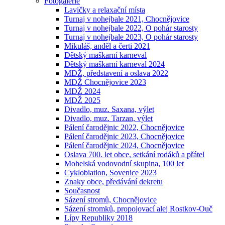
Fotogalerie
Lavičky a relaxační místa
Turnaj v nohejbale 2021, Chocnějovice
Turnaj v nohejbale 2022, O pohár starosty
Turnaj v nohejbale 2023, O pohár starosty
Mikuláš, anděl a čerti 2021
Dětský maškarní karneval
Dětský maškarní karneval 2024
MDŽ, představení a oslava 2022
MDŽ Chocnějovice 2023
MDŽ 2024
MDŽ 2025
Divadlo, muz. Saxana, výlet
Divadlo, muz. Tarzan, výlet
Pálení čarodějnic 2022, Chocnějovice
Pálení čarodějnic 2023, Chocnějovice
Pálení čarodějnic 2024, Chocnějovice
Oslava 700. let obce, setkání rodáků a přátel
Mohelská vodovodní skupina, 100 let
Cyklobiatlon, Sovenice 2023
Znaky obce, předávání dekretu
Současnost
Sázení stromů, Chocnějovice
Sázení stromků, propojovací alej Rostkov-Ouč
Lípy Republiky 2018