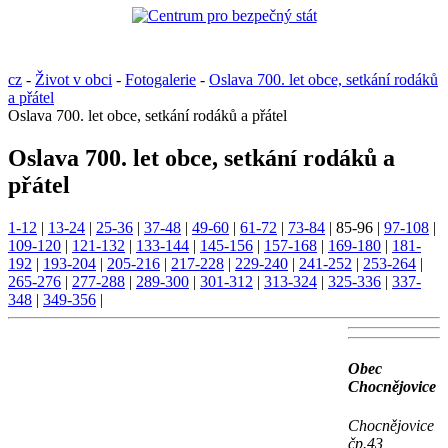
cz
-
Život v obci
-
Fotogalerie
-
Oslava 700. let obce, setkání rodáků
a přátel
Oslava 700. let obce, setkání rodáků a přátel
Oslava 700. let obce, setkání rodáků a
přátel
1-12
|
13-24
|
25-36
|
37-48
|
49-60
|
61-72
|
73-84
|
85-96
|
97-108
|
109-120
|
121-132
|
133-144
|
145-156
|
157-168
|
169-180
|
181-
192
|
193-204
|
205-216
|
217-228
|
229-240
|
241-252
|
253-264
|
265-276
|
277-288
|
289-300
|
301-312
|
313-324
|
325-336
|
337-
348
|
349-356
|
Obec
Chocnějovice
Chocnějovice
čp.43