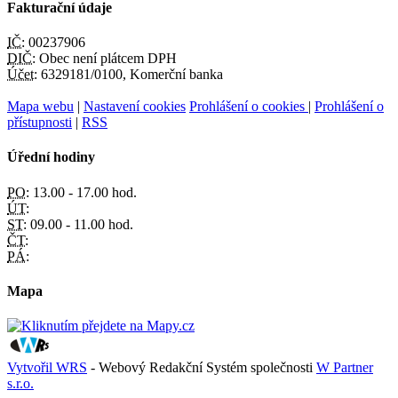
Fakturační údaje
IČ:
00237906
DIČ:
Obec není plátcem DPH
Účet:
6329181/0100, Komerční banka
Mapa webu
|
Nastavení cookies
Prohlášení o cookies
|
Prohlášení o
přístupnosti
|
RSS
Úřední hodiny
PO:
13.00 - 17.00 hod.
ÚT:
ST:
09.00 - 11.00 hod.
ČT:
PÁ:
Mapa
Vytvořil WRS
- Webový Redakční Systém společnosti
W Partner
s.r.o.