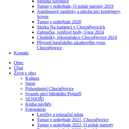
Strouha Sovenice
Turnaj v nohejbale, O pohár starosty 2019
Autobusové zastávky a plocha pro kontejnery,
Soven
Turnaj v nohejbale 2020
Stezka Na kamenci v Chocnějovicích
Zabijačka, vepřové hody, Únor 2024
Chodníky, rekonstrukce Chocnějovice 2024
Převzetí hasičského zásahového vozu,
Chocnějovice
Kontakt
Obec
Úřad
Život v obci
Kultura
Sport
Pohostinství Chocnějovice
Svazek obcí Středního Pojizeří
SENIOŘI
Kniha návštěv
Fotogalerie
Lavičky a relaxační místa
Turnaj v nohejbale 2021, Chocnějovice
Turnaj v nohejbale 2022, O pohár starosty