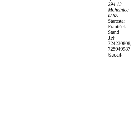
294 13
Mohelnice
n/Jiz.
Starosta:
František
Stand
Tel:
724230808,
725949987
E-mail: