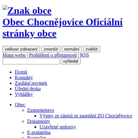
Obec Chocnějovice
Oficiální
stránky obce
velikost zobrazení
zmenšit
normální
zvětšit
Mapa webu
|
Prohlášení o přístupnosti
|
RSS
Domů
Kontakty
Zasílání novinek
Úřední deska
Vyhlášky
Obec
Zastupitelstvo
Výpisy ze zápisů ze zasedání ZO Chocnějovice
Dokumenty
Uzavřené smlouvy
E-podatelna
Rozpočet