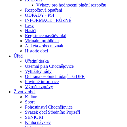
Výkazy pro hodnocení plnění rozpočtu
Rozpočtová opatření
ODPADY - PSI
INFORMACE - RŮZNÉ
Lesy
Hasiči
Registrace návštěvníků
Virtuální prohlídka
Anketa - obecní znak
Historie obcí
Úřad
Úřední deska
Územní plán Chocnějovice
Vyhlášky, řády
Ochrana osobních údajů - GDPR
Povinné informace
Výroční zprávy
Život v obci
Kultura
Sport
Pohostinství Chocnějovice
Svazek obcí Středního Pojizeří
SENIOŘI
Kniha návštěv