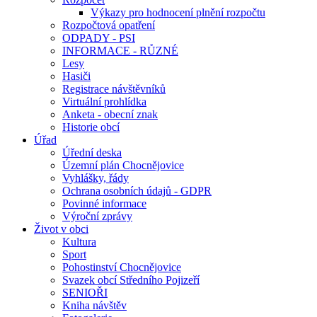
Výkazy pro hodnocení plnění rozpočtu
Rozpočtová opatření
ODPADY - PSI
INFORMACE - RŮZNÉ
Lesy
Hasiči
Registrace návštěvníků
Virtuální prohlídka
Anketa - obecní znak
Historie obcí
Úřad
Úřední deska
Územní plán Chocnějovice
Vyhlášky, řády
Ochrana osobních údajů - GDPR
Povinné informace
Výroční zprávy
Život v obci
Kultura
Sport
Pohostinství Chocnějovice
Svazek obcí Středního Pojizeří
SENIOŘI
Kniha návštěv