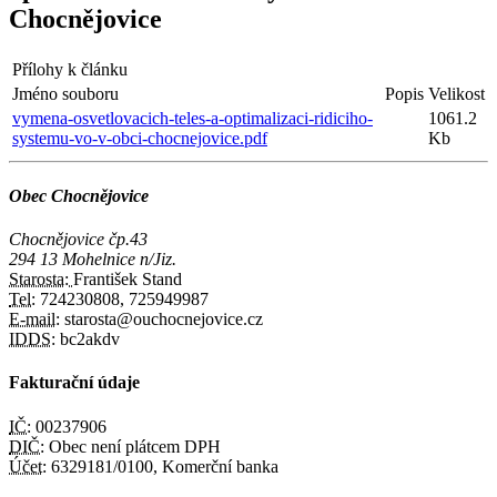
Chocnějovice
Přílohy k článku
Jméno souboru
Popis
Velikost
vymena-osvetlovacich-teles-a-optimalizaci-ridiciho-
1061.2
systemu-vo-v-obci-chocnejovice.pdf
Kb
Obec Chocnějovice
Chocnějovice čp.43
294 13 Mohelnice n/Jiz.
Starosta:
František Stand
Tel:
724230808, 725949987
E-mail:
starosta@ouchocnejovice.cz
IDDS:
bc2akdv
Fakturační údaje
IČ:
00237906
DIČ:
Obec není plátcem DPH
Účet:
6329181/0100, Komerční banka