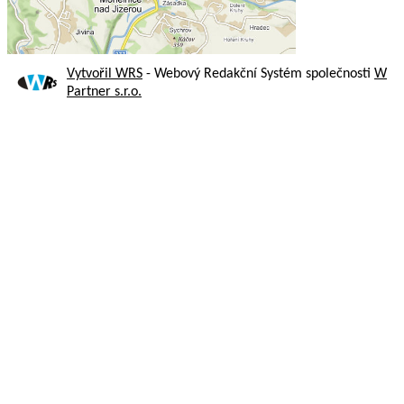
Vytvořil WRS
- Webový Redakční Systém společnosti
W
Partner s.r.o.