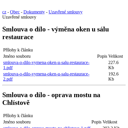
cz
-
Obec
-
Dokumenty
-
Uzavřené smlouvy
Uzavřené smlouvy
Smlouva o dílo - výměna oken u sálu
restaurace
Přílohy k článku
Jméno souboru
Popis
Velikost
smlouva-o-dilo-vymena-oken-u-salu-restaurace-
227.6
1.pdf
Kb
smlouva-o-dilo-vymena-oken-u-salu-restaurace-
192.6
2.pdf
Kb
Smlouva o dílo - oprava mostu na
Chlístově
Přílohy k článku
Jméno souboru
Popis
Velikost