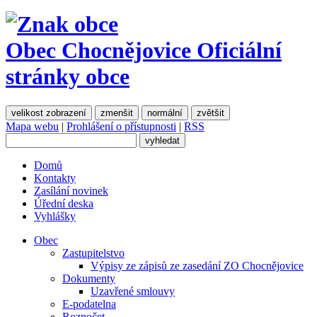
Obec Chocnějovice
Oficiální
stránky obce
velikost zobrazení
zmenšit
normální
zvětšit
Mapa webu
|
Prohlášení o přístupnosti
|
RSS
Domů
Kontakty
Zasílání novinek
Úřední deska
Vyhlášky
Obec
Zastupitelstvo
Výpisy ze zápisů ze zasedání ZO Chocnějovice
Dokumenty
Uzavřené smlouvy
E-podatelna
Rozpočet