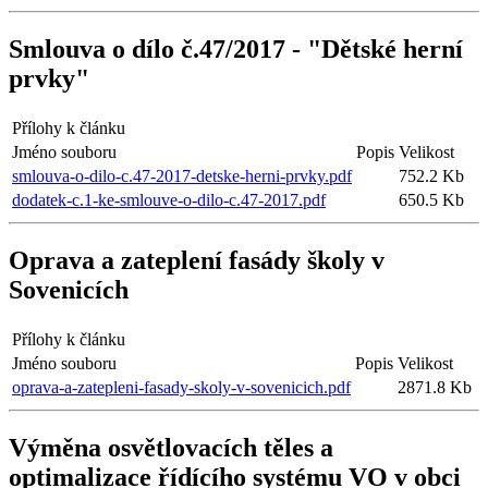
Smlouva o dílo č.47/2017 - "Dětské herní
prvky"
Přílohy k článku
Jméno souboru
Popis
Velikost
smlouva-o-dilo-c.47-2017-detske-herni-prvky.pdf
752.2 Kb
dodatek-c.1-ke-smlouve-o-dilo-c.47-2017.pdf
650.5 Kb
Oprava a zateplení fasády školy v
Sovenicích
Přílohy k článku
Jméno souboru
Popis
Velikost
oprava-a-zatepleni-fasady-skoly-v-sovenicich.pdf
2871.8 Kb
Výměna osvětlovacích těles a
optimalizace řídícího systému VO v obci