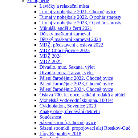
Fotogalerie
Lavičky a relaxační místa
Turnaj v nohejbale 2021, Chocnějovice
Turnaj v nohejbale 2022, O pohár starosty
Turnaj v nohejbale 2023, O pohár starosty
Mikuláš, anděl a čerti 2021
Dětský maškarní karneval
Dětský maškarní karneval 2024
MDŽ, představení a oslava 2022
MDŽ Chocnějovice 2023
MDŽ 2024
MDŽ 2025
Divadlo, muz. Saxana, výlet
Divadlo, muz. Tarzan, výlet
Pálení čarodějnic 2022, Chocnějovice
Pálení čarodějnic 2023, Chocnějovice
Pálení čarodějnic 2024, Chocnějovice
Oslava 700. let obce, setkání rodáků a přátel
Mohelská vodovodní skupina, 100 let
Cyklobiatlon, Sovenice 2023
Znaky obce, předávání dekretu
Současnost
Sázení stromů, Chocnějovice
Sázení stromků, propojovací alej Rostkov-Ouč
Lípy Republiky 2018