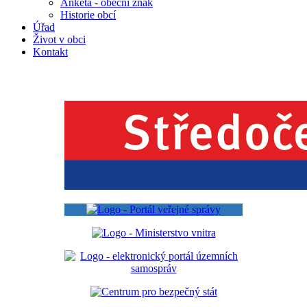
Anketa - obecní znak
Historie obcí
Úřad
Život v obci
Kontakt