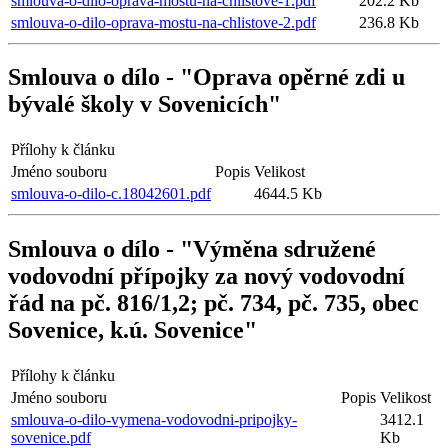
smlouva-o-dilo-oprava-mostu-na-chlistove-1.pdf
202.2 Kb
smlouva-o-dilo-oprava-mostu-na-chlistove-2.pdf
236.8 Kb
Smlouva o dílo - "Oprava opěrné zdi u
bývalé školy v Sovenicích"
Přílohy k článku
Jméno souboru
Popis
Velikost
smlouva-o-dilo-c.18042601.pdf
4644.5 Kb
Smlouva o dílo - "Výměna sdružené
vodovodní přípojky za nový vodovodní
řád na pč. 816/1,2; pč. 734, pč. 735, obec
Sovenice, k.ú. Sovenice"
Přílohy k článku
Jméno souboru
Popis
Velikost
smlouva-o-dilo-vymena-vodovodni-pripojky-
3412.1
sovenice.pdf
Kb