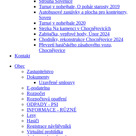
Strouha Sovenice
Turnaj v nohejbale, O pohár starosty 2019
Autobusové zastávky a plocha pro kontejnery,
Soven
Turnaj v nohejbale 2020
Stezka Na kamenci v Chocnějovicích
Zabijačka, vepřové hody, Únor 2024
Chodníky, rekonstrukce Chocnějovice 2024
Převzetí hasičského zásahového vozu,
Chocnějovice
Kontakt
Obec
Zastupitelstvo
Dokumenty
Uzavřené smlouvy
E-podatelna
Rozpočet
Rozpočtová opatření
ODPADY - PSI
INFORMACE - RŮZNÉ
Lesy
Hasiči
Registrace návštěvníků
Virtuální prohlídka