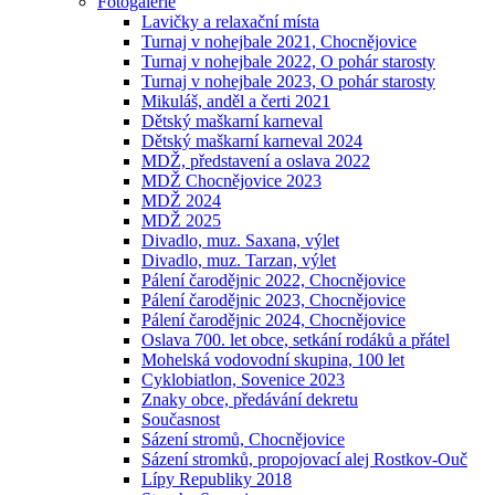
Fotogalerie
Lavičky a relaxační místa
Turnaj v nohejbale 2021, Chocnějovice
Turnaj v nohejbale 2022, O pohár starosty
Turnaj v nohejbale 2023, O pohár starosty
Mikuláš, anděl a čerti 2021
Dětský maškarní karneval
Dětský maškarní karneval 2024
MDŽ, představení a oslava 2022
MDŽ Chocnějovice 2023
MDŽ 2024
MDŽ 2025
Divadlo, muz. Saxana, výlet
Divadlo, muz. Tarzan, výlet
Pálení čarodějnic 2022, Chocnějovice
Pálení čarodějnic 2023, Chocnějovice
Pálení čarodějnic 2024, Chocnějovice
Oslava 700. let obce, setkání rodáků a přátel
Mohelská vodovodní skupina, 100 let
Cyklobiatlon, Sovenice 2023
Znaky obce, předávání dekretu
Současnost
Sázení stromů, Chocnějovice
Sázení stromků, propojovací alej Rostkov-Ouč
Lípy Republiky 2018