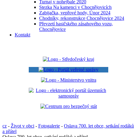
Turnaj v nohejbale 2020
Stezka Na kamenci v Chocnějovicích
Zabijačka, vepřové hody, Únor 2024
Chodníky, rekonstrukce Chocnějovice 2024
Převzetí hasičského zásahového vozu,
Chocnějovice
Kontakt
cz
-
Život v obci
-
Fotogalerie
-
Oslava 700. let obce, setkání rodáků
a přátel
Oslava 700. let obce, setkání rodáků a přátel