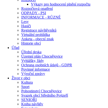
Výkazy pro hodnocení plnění rozpočtu
Rozpočtová opatření
ODPADY - PSI
INFORMACE - RŮZNÉ
Lesy
Hasiči
Registrace návštěvníků
Virtuální prohlídka
Anketa - obecní znak
Historie obcí
Úřad
Úřední deska
Územní plán Chocnějovice
Vyhlášky, řády
Ochrana osobních údajů - GDPR
Povinné informace
Výroční zprávy
Život v obci
Kultura
Sport
Pohostinství Chocnějovice
Svazek obcí Středního Pojizeří
SENIOŘI
Kniha návštěv