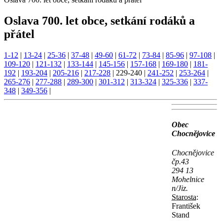
Oslava 700. let obce, setkání rodáků a
přátel
1-12
|
13-24
|
25-36
|
37-48
|
49-60
|
61-72
|
73-84
|
85-96
|
97-108
|
109-120
|
121-132
|
133-144
|
145-156
|
157-168
|
169-180
|
181-
192
|
193-204
|
205-216
|
217-228
|
229-240
|
241-252
|
253-264
|
265-276
|
277-288
|
289-300
|
301-312
|
313-324
|
325-336
|
337-
348
|
349-356
|
Obec
Chocnějovice
Chocnějovice
čp.43
294 13
Mohelnice
n/Jiz.
Starosta:
František
Stand