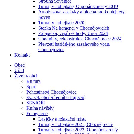
Strouha Sovenice
Turnaj v nohejbale, O pohár starosty 2019
Autobusové zastávky a plocha pro kontejnery,
Soven
Turnaj v nohejbale 2020
Stezka Na kamenci v Chocnějovicích
Zabijačka, vepřové hody, Únor 2024
Chodníky, rekonstrukce Chocnějovice 2024
Převzetí hasičského zásahového vozu,
Chocnějovice
Kontakt
Obec
Úřad
Život v obci
Kultura
Sport
Pohostinství Chocnějovice
Svazek obcí Středního Pojizeří
SENIOŘI
Kniha návštěv
Fotogalerie
Lavičky a relaxační místa
Turnaj v nohejbale 2021, Chocnějovice
Turnaj v nohejbale 2022, O pohár starosty