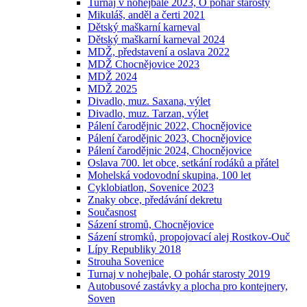
Turnaj v nohejbale 2023, O pohár starosty
Mikuláš, anděl a čerti 2021
Dětský maškarní karneval
Dětský maškarní karneval 2024
MDŽ, představení a oslava 2022
MDŽ Chocnějovice 2023
MDŽ 2024
MDŽ 2025
Divadlo, muz. Saxana, výlet
Divadlo, muz. Tarzan, výlet
Pálení čarodějnic 2022, Chocnějovice
Pálení čarodějnic 2023, Chocnějovice
Pálení čarodějnic 2024, Chocnějovice
Oslava 700. let obce, setkání rodáků a přátel
Mohelská vodovodní skupina, 100 let
Cyklobiatlon, Sovenice 2023
Znaky obce, předávání dekretu
Současnost
Sázení stromů, Chocnějovice
Sázení stromků, propojovací alej Rostkov-Ouč
Lípy Republiky 2018
Strouha Sovenice
Turnaj v nohejbale, O pohár starosty 2019
Autobusové zastávky a plocha pro kontejnery,
Soven