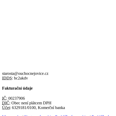
starosta@ouchocnejovice.cz
IDDS:
bc2akdv
Fakturační údaje
IČ:
00237906
DIČ:
Obec není plátcem DPH
Účet:
6329181/0100, Komerční banka