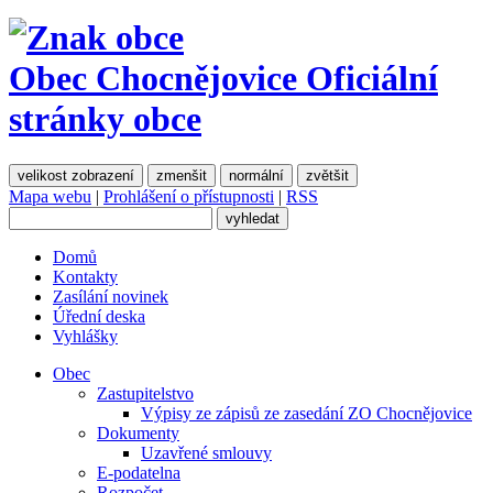
Obec Chocnějovice
Oficiální
stránky obce
velikost zobrazení
zmenšit
normální
zvětšit
Mapa webu
|
Prohlášení o přístupnosti
|
RSS
Domů
Kontakty
Zasílání novinek
Úřední deska
Vyhlášky
Obec
Zastupitelstvo
Výpisy ze zápisů ze zasedání ZO Chocnějovice
Dokumenty
Uzavřené smlouvy
E-podatelna
Rozpočet