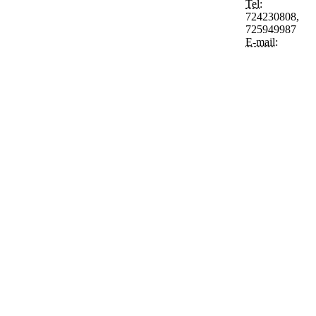
Tel:
724230808,
725949987
E-mail: