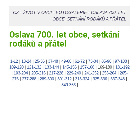
CZ
-
ŽIVOT V OBCI
-
FOTOGALERIE
-
OSLAVA 700. LET
OBCE, SETKÁNÍ RODÁKŮ A PŘÁTEL
Oslava 700. let obce, setkání
rodáků a přátel
1-12
|
13-24
|
25-36
|
37-48
|
49-60
|
61-72
|
73-84
|
85-96
|
97-108
|
109-120
|
121-132
|
133-144
|
145-156
|
157-168
|
169-180
|
181-192
|
193-204
|
205-216
|
217-228
|
229-240
|
241-252
|
253-264
|
265-
276
|
277-288
|
289-300
|
301-312
|
313-324
|
325-336
|
337-348
|
349-356
|