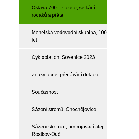
Oslava 700. let obce, setkání
rodáků a přátel
Mohelská vodovodní skupina, 100
let
Cyklobiatlon, Sovenice 2023
Znaky obce, předávání dekretu
Současnost
Sázení stromů, Chocnějovice
Sázení stromků, propojovací alej
Rostkov-Ouč