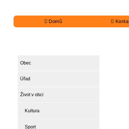
Domů
Konta
OBEC
Obec
Úřad
Život v obci
Kultura
Sport