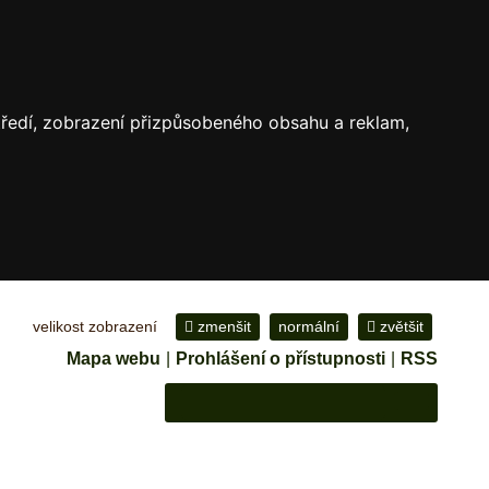
středí, zobrazení přizpůsobeného obsahu a reklam,
velikost zobrazení
zmenšit
normální
zvětšit
Mapa webu
|
Prohlášení o přístupnosti
|
RSS