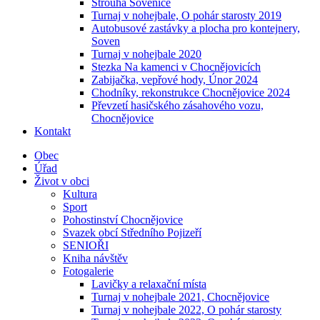
Strouha Sovenice
Turnaj v nohejbale, O pohár starosty 2019
Autobusové zastávky a plocha pro kontejnery,
Soven
Turnaj v nohejbale 2020
Stezka Na kamenci v Chocnějovicích
Zabijačka, vepřové hody, Únor 2024
Chodníky, rekonstrukce Chocnějovice 2024
Převzetí hasičského zásahového vozu,
Chocnějovice
Kontakt
Obec
Úřad
Život v obci
Kultura
Sport
Pohostinství Chocnějovice
Svazek obcí Středního Pojizeří
SENIOŘI
Kniha návštěv
Fotogalerie
Lavičky a relaxační místa
Turnaj v nohejbale 2021, Chocnějovice
Turnaj v nohejbale 2022, O pohár starosty