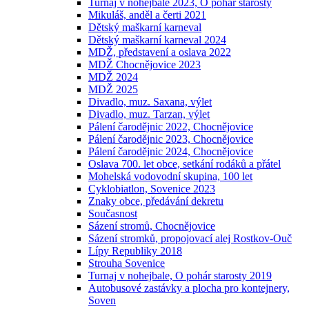
Turnaj v nohejbale 2023, O pohár starosty
Mikuláš, anděl a čerti 2021
Dětský maškarní karneval
Dětský maškarní karneval 2024
MDŽ, představení a oslava 2022
MDŽ Chocnějovice 2023
MDŽ 2024
MDŽ 2025
Divadlo, muz. Saxana, výlet
Divadlo, muz. Tarzan, výlet
Pálení čarodějnic 2022, Chocnějovice
Pálení čarodějnic 2023, Chocnějovice
Pálení čarodějnic 2024, Chocnějovice
Oslava 700. let obce, setkání rodáků a přátel
Mohelská vodovodní skupina, 100 let
Cyklobiatlon, Sovenice 2023
Znaky obce, předávání dekretu
Současnost
Sázení stromů, Chocnějovice
Sázení stromků, propojovací alej Rostkov-Ouč
Lípy Republiky 2018
Strouha Sovenice
Turnaj v nohejbale, O pohár starosty 2019
Autobusové zastávky a plocha pro kontejnery,
Soven