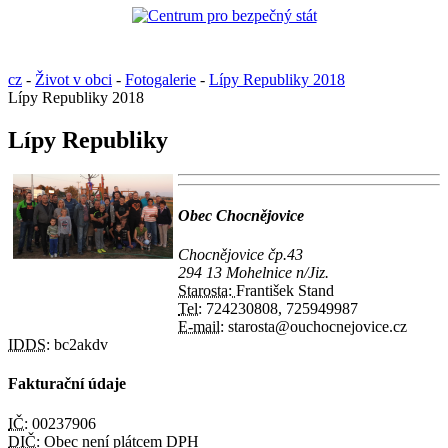
cz
-
Život v obci
-
Fotogalerie
-
Lípy Republiky 2018
Lípy Republiky 2018
Lípy Republiky
Obec Chocnějovice
Chocnějovice čp.43
294 13 Mohelnice n/Jiz.
Starosta:
František Stand
Tel:
724230808, 725949987
E-mail:
starosta@ouchocnejovice.cz
IDDS:
bc2akdv
Fakturační údaje
IČ:
00237906
DIČ:
Obec není plátcem DPH