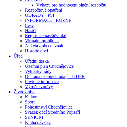
Výkazy pro hodnocení plnění rozpočtu
Rozpočtová opatření
ODPADY - PSI
INFORMACE - RŮZNÉ
Lesy
Hasiči
Registrace návštěvníků
Virtuální prohlídka
Anketa - obecní znak
Historie obcí
Úřad
Úřední deska
Územní plán Chocnějovice
Vyhlášky, řády
Ochrana osobních údajů - GDPR
Povinné informace
Výroční zprávy
Život v obci
Kultura
Sport
Pohostinství Chocnějovice
Svazek obcí Středního Pojizeří
SENIOŘI
Kniha návštěv