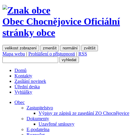
Obec Chocnějovice
Oficiální
stránky obce
velikost zobrazení
zmenšit
normální
zvětšit
Mapa webu
|
Prohlášení o přístupnosti
|
RSS
Domů
Kontakty
Zasílání novinek
Úřední deska
Vyhlášky
Obec
Zastupitelstvo
Výpisy ze zápisů ze zasedání ZO Chocnějovice
Dokumenty
Uzavřené smlouvy
E-podatelna
Rozpočet