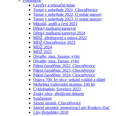
Fotogalerie
Lavičky a relaxační místa
Turnaj v nohejbale 2021, Chocnějovice
Turnaj v nohejbale 2022, O pohár starosty
Turnaj v nohejbale 2023, O pohár starosty
Mikuláš, anděl a čerti 2021
Dětský maškarní karneval
Dětský maškarní karneval 2024
MDŽ, představení a oslava 2022
MDŽ Chocnějovice 2023
MDŽ 2024
MDŽ 2025
Divadlo, muz. Saxana, výlet
Divadlo, muz. Tarzan, výlet
Pálení čarodějnic 2022, Chocnějovice
Pálení čarodějnic 2023, Chocnějovice
Pálení čarodějnic 2024, Chocnějovice
Oslava 700. let obce, setkání rodáků a přátel
Mohelská vodovodní skupina, 100 let
Cyklobiatlon, Sovenice 2023
Znaky obce, předávání dekretu
Současnost
Sázení stromů, Chocnějovice
Sázení stromků, propojovací alej Rostkov-Ouč
Lípy Republiky 2018