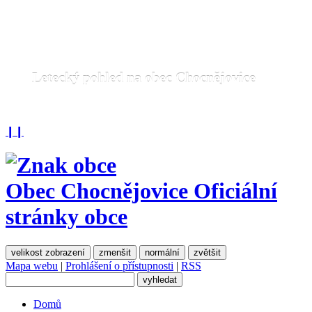
Letecký pohled na obec Chocnějovice
❙❙
Obec Chocnějovice
Oficiální
stránky obce
velikost zobrazení
zmenšit
normální
zvětšit
Mapa webu
|
Prohlášení o přístupnosti
|
RSS
Domů