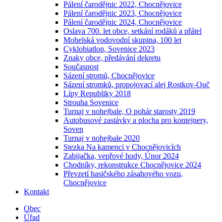
Pálení čarodějnic 2022, Chocnějovice
Pálení čarodějnic 2023, Chocnějovice
Pálení čarodějnic 2024, Chocnějovice
Oslava 700. let obce, setkání rodáků a přátel
Mohelská vodovodní skupina, 100 let
Cyklobiatlon, Sovenice 2023
Znaky obce, předávání dekretu
Současnost
Sázení stromů, Chocnějovice
Sázení stromků, propojovací alej Rostkov-Ouč
Lípy Republiky 2018
Strouha Sovenice
Turnaj v nohejbale, O pohár starosty 2019
Autobusové zastávky a plocha pro kontejnery,
Soven
Turnaj v nohejbale 2020
Stezka Na kamenci v Chocnějovicích
Zabijačka, vepřové hody, Únor 2024
Chodníky, rekonstrukce Chocnějovice 2024
Převzetí hasičského zásahového vozu,
Chocnějovice
Kontakt
Obec
Úřad