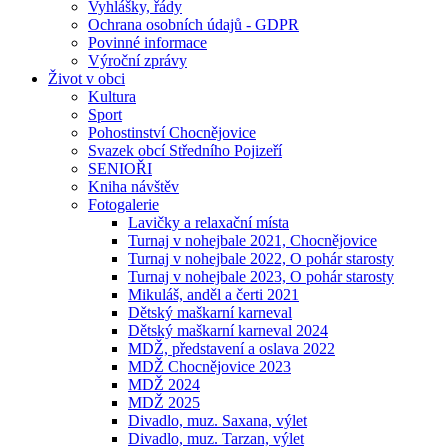
Vyhlášky, řády
Ochrana osobních údajů - GDPR
Povinné informace
Výroční zprávy
Život v obci
Kultura
Sport
Pohostinství Chocnějovice
Svazek obcí Středního Pojizeří
SENIOŘI
Kniha návštěv
Fotogalerie
Lavičky a relaxační místa
Turnaj v nohejbale 2021, Chocnějovice
Turnaj v nohejbale 2022, O pohár starosty
Turnaj v nohejbale 2023, O pohár starosty
Mikuláš, anděl a čerti 2021
Dětský maškarní karneval
Dětský maškarní karneval 2024
MDŽ, představení a oslava 2022
MDŽ Chocnějovice 2023
MDŽ 2024
MDŽ 2025
Divadlo, muz. Saxana, výlet
Divadlo, muz. Tarzan, výlet