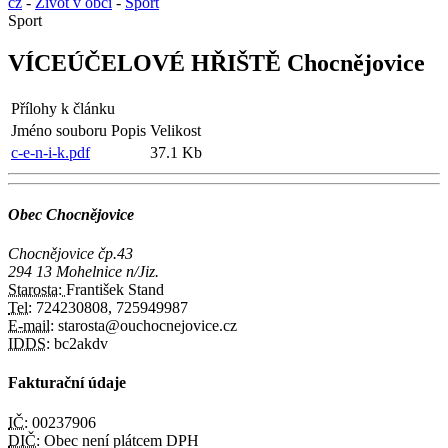
cz
-
Život v obci
-
Sport
Sport
VÍCEÚČELOVÉ HŘIŠTĚ Chocnějovice
Přílohy k článku
Jméno souboru
Popis
Velikost
c-e-n-i-k.pdf
37.1 Kb
Obec Chocnějovice
Chocnějovice čp.43
294 13 Mohelnice n/Jiz.
Starosta:
František Stand
Tel:
724230808, 725949987
E-mail:
starosta@ouchocnejovice.cz
IDDS:
bc2akdv
Fakturační údaje
IČ:
00237906
DIČ:
Obec není plátcem DPH