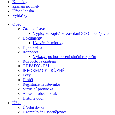
Kontakty
Zasílání novinek
Úřední deska
Vyhlášky
Obec
Zastupitelstvo
Výpisy ze zápisů ze zasedání ZO Chocnějovice
Dokumenty
Uzavřené smlouvy
E-podatelna
Rozpočet
Výkazy pro hodnocení plnění rozpočtu
Rozpočtová opatření
ODPADY - PSI
INFORMACE - RŮZNÉ
Lesy
Hasiči
Registrace návštěvníků
Virtuální prohlídka
Anketa - obecní znak
Historie obcí
Úřad
Úřední deska
Územní plán Chocnějovice