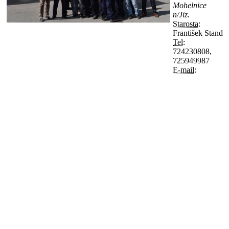
Mohelnice
n/Jiz.
Starosta:
František Stand
Tel:
724230808,
725949987
E-mail: