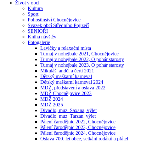
Život v obci
Kultura
Sport
Pohostinství Chocnějovice
Svazek obcí Středního Pojizeří
SENIOŘI
Kniha návštěv
Fotogalerie
Lavičky a relaxační místa
Turnaj v nohejbale 2021, Chocnějovice
Turnaj v nohejbale 2022, O pohár starosty
Turnaj v nohejbale 2023, O pohár starosty
Mikuláš, anděl a čerti 2021
Dětský maškarní karneval
Dětský maškarní karneval 2024
MDŽ, představení a oslava 2022
MDŽ Chocnějovice 2023
MDŽ 2024
MDŽ 2025
Divadlo, muz. Saxana, výlet
Divadlo, muz. Tarzan, výlet
Pálení čarodějnic 2022, Chocnějovice
Pálení čarodějnic 2023, Chocnějovice
Pálení čarodějnic 2024, Chocnějovice
Oslava 700. let obce, setkání rodáků a přátel