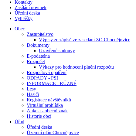
Kontakty
Zasílání novinek
Úřední deska
Vyhlášky
Obec
Zastupitelstvo
Výpisy ze zápisů ze zasedání ZO Chocnějovice
Dokumenty
Uzavřené smlouvy
E-podatelna
Rozpočet
Výkazy pro hodnocení plnění rozpočtu
Rozpočtová opatření
ODPADY - PSI
INFORMACE - RŮZNÉ
Lesy
Hasiči
Registrace návštěvníků
Virtuální prohlídka
Anketa - obecní znak
Historie obcí
Úřad
Úřední deska
Územní plán Chocnějovice