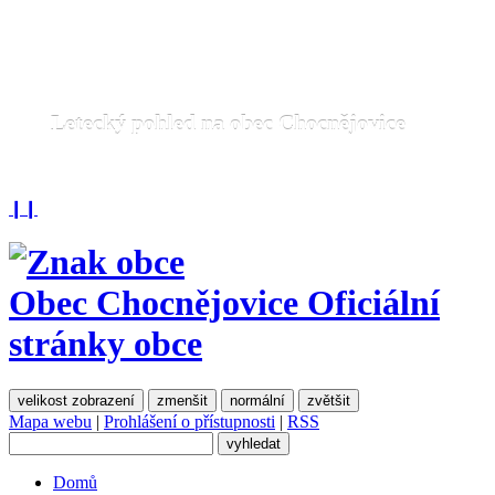
Letecký pohled na obec Chocnějovice
❙❙
Obec Chocnějovice
Oficiální
stránky obce
velikost zobrazení
zmenšit
normální
zvětšit
Mapa webu
|
Prohlášení o přístupnosti
|
RSS
Domů