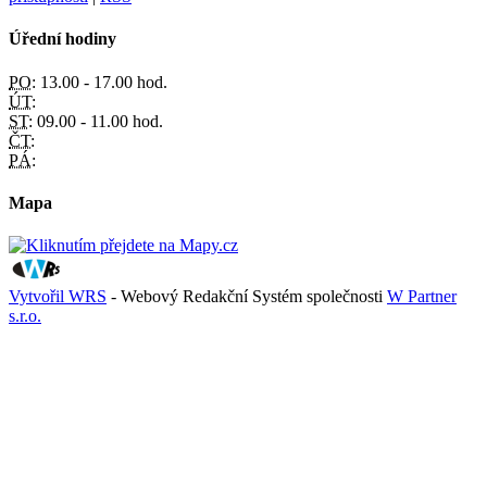
Úřední hodiny
PO:
13.00 - 17.00 hod.
ÚT:
ST:
09.00 - 11.00 hod.
ČT:
PÁ:
Mapa
Vytvořil WRS
- Webový Redakční Systém společnosti
W Partner
s.r.o.