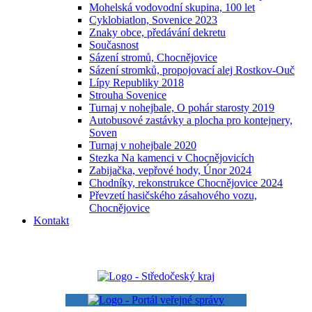
Mohelská vodovodní skupina, 100 let
Cyklobiatlon, Sovenice 2023
Znaky obce, předávání dekretu
Současnost
Sázení stromů, Chocnějovice
Sázení stromků, propojovací alej Rostkov-Ouč
Lípy Republiky 2018
Strouha Sovenice
Turnaj v nohejbale, O pohár starosty 2019
Autobusové zastávky a plocha pro kontejnery,
Soven
Turnaj v nohejbale 2020
Stezka Na kamenci v Chocnějovicích
Zabijačka, vepřové hody, Únor 2024
Chodníky, rekonstrukce Chocnějovice 2024
Převzetí hasičského zásahového vozu,
Chocnějovice
Kontakt