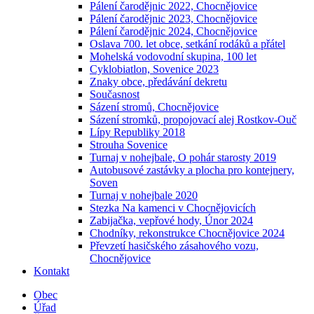
Pálení čarodějnic 2022, Chocnějovice
Pálení čarodějnic 2023, Chocnějovice
Pálení čarodějnic 2024, Chocnějovice
Oslava 700. let obce, setkání rodáků a přátel
Mohelská vodovodní skupina, 100 let
Cyklobiatlon, Sovenice 2023
Znaky obce, předávání dekretu
Současnost
Sázení stromů, Chocnějovice
Sázení stromků, propojovací alej Rostkov-Ouč
Lípy Republiky 2018
Strouha Sovenice
Turnaj v nohejbale, O pohár starosty 2019
Autobusové zastávky a plocha pro kontejnery,
Soven
Turnaj v nohejbale 2020
Stezka Na kamenci v Chocnějovicích
Zabijačka, vepřové hody, Únor 2024
Chodníky, rekonstrukce Chocnějovice 2024
Převzetí hasičského zásahového vozu,
Chocnějovice
Kontakt
Obec
Úřad