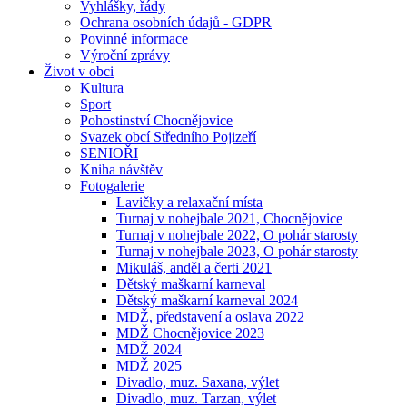
Vyhlášky, řády
Ochrana osobních údajů - GDPR
Povinné informace
Výroční zprávy
Život v obci
Kultura
Sport
Pohostinství Chocnějovice
Svazek obcí Středního Pojizeří
SENIOŘI
Kniha návštěv
Fotogalerie
Lavičky a relaxační místa
Turnaj v nohejbale 2021, Chocnějovice
Turnaj v nohejbale 2022, O pohár starosty
Turnaj v nohejbale 2023, O pohár starosty
Mikuláš, anděl a čerti 2021
Dětský maškarní karneval
Dětský maškarní karneval 2024
MDŽ, představení a oslava 2022
MDŽ Chocnějovice 2023
MDŽ 2024
MDŽ 2025
Divadlo, muz. Saxana, výlet
Divadlo, muz. Tarzan, výlet