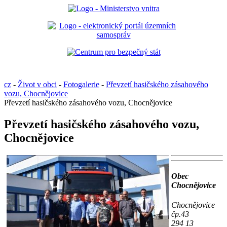
cz
-
Život v obci
-
Fotogalerie
-
Převzetí hasičského zásahového
vozu, Chocnějovice
Převzetí hasičského zásahového vozu, Chocnějovice
Převzetí hasičského zásahového vozu,
Chocnějovice
Obec
Chocnějovice
Chocnějovice
čp.43
294 13