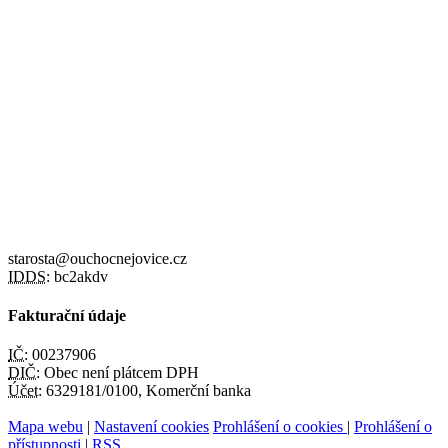
starosta@ouchocnejovice.cz
IDDS:
bc2akdv
Fakturační údaje
IČ:
00237906
DIČ:
Obec není plátcem DPH
Účet:
6329181/0100, Komerční banka
Mapa webu
|
Nastavení cookies
Prohlášení o cookies
|
Prohlášení o
přístupnosti
|
RSS