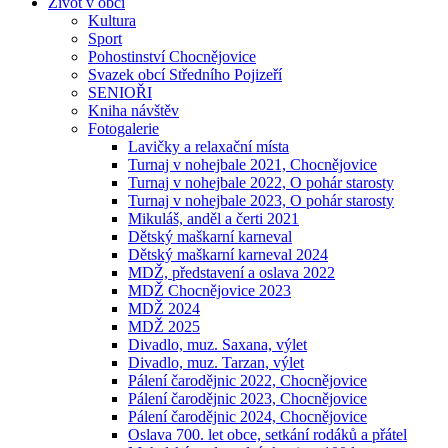
Život v obci
Kultura
Sport
Pohostinství Chocnějovice
Svazek obcí Středního Pojizeří
SENIOŘI
Kniha návštěv
Fotogalerie
Lavičky a relaxační místa
Turnaj v nohejbale 2021, Chocnějovice
Turnaj v nohejbale 2022, O pohár starosty
Turnaj v nohejbale 2023, O pohár starosty
Mikuláš, anděl a čerti 2021
Dětský maškarní karneval
Dětský maškarní karneval 2024
MDŽ, představení a oslava 2022
MDŽ Chocnějovice 2023
MDŽ 2024
MDŽ 2025
Divadlo, muz. Saxana, výlet
Divadlo, muz. Tarzan, výlet
Pálení čarodějnic 2022, Chocnějovice
Pálení čarodějnic 2023, Chocnějovice
Pálení čarodějnic 2024, Chocnějovice
Oslava 700. let obce, setkání rodáků a přátel