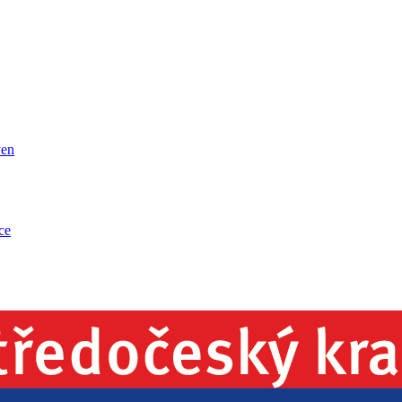
ven
ce