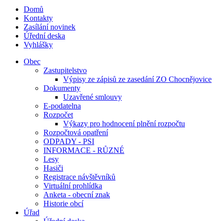
Domů
Kontakty
Zasílání novinek
Úřední deska
Vyhlášky
Obec
Zastupitelstvo
Výpisy ze zápisů ze zasedání ZO Chocnějovice
Dokumenty
Uzavřené smlouvy
E-podatelna
Rozpočet
Výkazy pro hodnocení plnění rozpočtu
Rozpočtová opatření
ODPADY - PSI
INFORMACE - RŮZNÉ
Lesy
Hasiči
Registrace návštěvníků
Virtuální prohlídka
Anketa - obecní znak
Historie obcí
Úřad