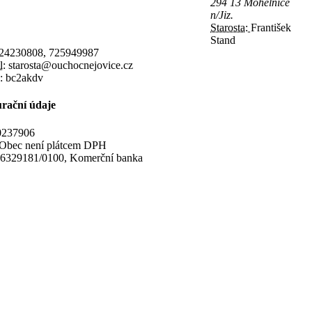
294 13 Mohelnice
n/Jiz.
Starosta:
František
Stand
24230808, 725949987
l:
starosta@ouchocnejovice.cz
:
bc2akdv
rační údaje
237906
Obec není plátcem DPH
6329181/0100, Komerční banka