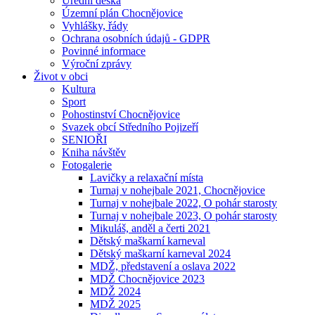
Úřední deska
Územní plán Chocnějovice
Vyhlášky, řády
Ochrana osobních údajů - GDPR
Povinné informace
Výroční zprávy
Život v obci
Kultura
Sport
Pohostinství Chocnějovice
Svazek obcí Středního Pojizeří
SENIOŘI
Kniha návštěv
Fotogalerie
Lavičky a relaxační místa
Turnaj v nohejbale 2021, Chocnějovice
Turnaj v nohejbale 2022, O pohár starosty
Turnaj v nohejbale 2023, O pohár starosty
Mikuláš, anděl a čerti 2021
Dětský maškarní karneval
Dětský maškarní karneval 2024
MDŽ, představení a oslava 2022
MDŽ Chocnějovice 2023
MDŽ 2024
MDŽ 2025