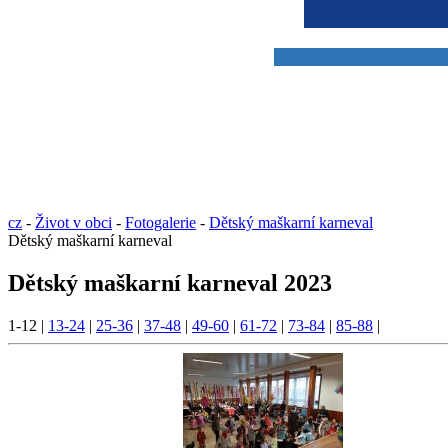
cz
-
Život v obci
-
Fotogalerie
-
Dětský maškarní karneval
Dětský maškarní karneval
Dětský maškarní karneval 2023
1-12
|
13-24
|
25-36
|
37-48
|
49-60
|
61-72
|
73-84
|
85-88
|