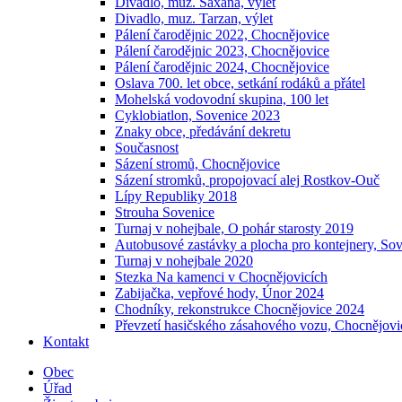
Divadlo, muz. Saxana, výlet
Divadlo, muz. Tarzan, výlet
Pálení čarodějnic 2022, Chocnějovice
Pálení čarodějnic 2023, Chocnějovice
Pálení čarodějnic 2024, Chocnějovice
Oslava 700. let obce, setkání rodáků a přátel
Mohelská vodovodní skupina, 100 let
Cyklobiatlon, Sovenice 2023
Znaky obce, předávání dekretu
Současnost
Sázení stromů, Chocnějovice
Sázení stromků, propojovací alej Rostkov-Ouč
Lípy Republiky 2018
Strouha Sovenice
Turnaj v nohejbale, O pohár starosty 2019
Autobusové zastávky a plocha pro kontejnery, So
Turnaj v nohejbale 2020
Stezka Na kamenci v Chocnějovicích
Zabijačka, vepřové hody, Únor 2024
Chodníky, rekonstrukce Chocnějovice 2024
Převzetí hasičského zásahového vozu, Chocnějovi
Kontakt
Obec
Úřad