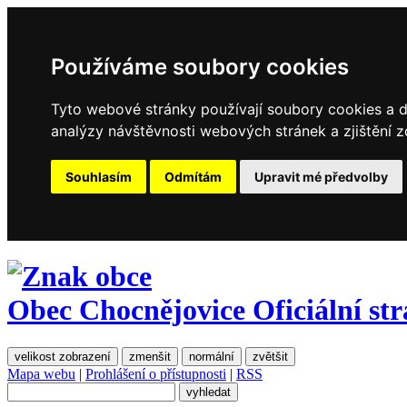
Používáme soubory cookies
Tyto webové stránky používají soubory cookies a da
analýzy návštěvnosti webových stránek a zjištění z
Souhlasím
Odmítám
Upravit mé předvolby
Obec Chocnějovice
Oficiální st
velikost zobrazení
zmenšit
normální
zvětšit
Mapa webu
|
Prohlášení o přístupnosti
|
RSS