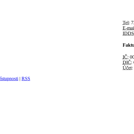
Tel:
7
E-mai
IDDS
Faktu
IČ:
00
DIČ:
Účet:
ístupnosti
|
RSS