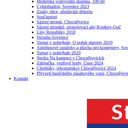
Mohelská vodovodní skupina, 100 let
Cyklobiatlon, Sovenice 2023
Znaky obce, předávání dekretu
Současnost
Sázení stromů, Chocnějovice
Sázení stromků, propojovací alej Rostkov-Ouč
Lípy Republiky 2018
Strouha Sovenice
Turnaj v nohejbale, O pohár starosty 2019
Autobusové zastávky a plocha pro kontejnery, So
Turnaj v nohejbale 2020
Stezka Na kamenci v Chocnějovicích
Zabijačka, vepřové hody, Únor 2024
Chodníky, rekonstrukce Chocnějovice 2024
Převzetí hasičského zásahového vozu, Chocnějovi
Kontakt