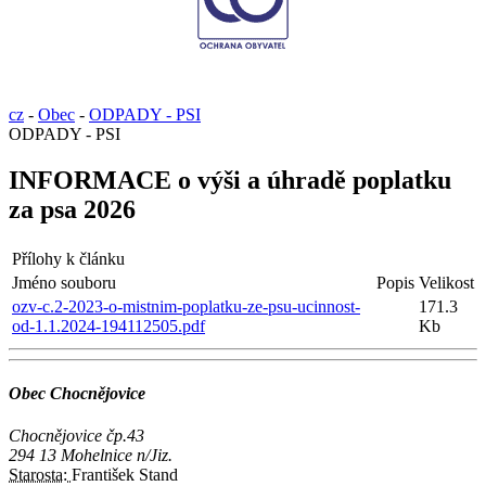
cz
-
Obec
-
ODPADY - PSI
ODPADY - PSI
INFORMACE o výši a úhradě poplatku
za psa 2026
Přílohy k článku
Jméno souboru
Popis
Velikost
ozv-c.2-2023-o-mistnim-poplatku-ze-psu-ucinnost-
171.3
od-1.1.2024-194112505.pdf
Kb
Obec Chocnějovice
Chocnějovice čp.43
294 13 Mohelnice n/Jiz.
Starosta:
František Stand