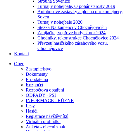
Strouha Sovenice
Turnaj v nohejbale, O pohár starosty 2019
Autobusové zastávky a plocha pro kontejnery,
Soven
Turnaj v nohejbale 2020
Stezka Na kamenci v Chocnějovicích
Zabijačka, vepřové hody, Únor 2024
Chodníky, rekonstrukce Chocnějovice 2024
Převzetí hasičského zásahového vozu,
Chocnějovice
Kontakt
Obec
Zastupitelstvo
Dokumenty
E-podatelna
Rozpočet
Rozpočtová opatření
ODPADY - PSI
INFORMACE - RŮZNÉ
Lesy
Hasiči
Registrace návštěvníků
Virtuální prohlídka
Anketa - obecní znak