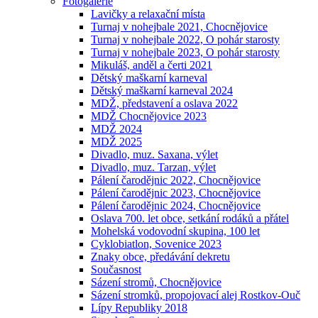
Fotogalerie
Lavičky a relaxační místa
Turnaj v nohejbale 2021, Chocnějovice
Turnaj v nohejbale 2022, O pohár starosty
Turnaj v nohejbale 2023, O pohár starosty
Mikuláš, anděl a čerti 2021
Dětský maškarní karneval
Dětský maškarní karneval 2024
MDŽ, představení a oslava 2022
MDŽ Chocnějovice 2023
MDŽ 2024
MDŽ 2025
Divadlo, muz. Saxana, výlet
Divadlo, muz. Tarzan, výlet
Pálení čarodějnic 2022, Chocnějovice
Pálení čarodějnic 2023, Chocnějovice
Pálení čarodějnic 2024, Chocnějovice
Oslava 700. let obce, setkání rodáků a přátel
Mohelská vodovodní skupina, 100 let
Cyklobiatlon, Sovenice 2023
Znaky obce, předávání dekretu
Současnost
Sázení stromů, Chocnějovice
Sázení stromků, propojovací alej Rostkov-Ouč
Lípy Republiky 2018