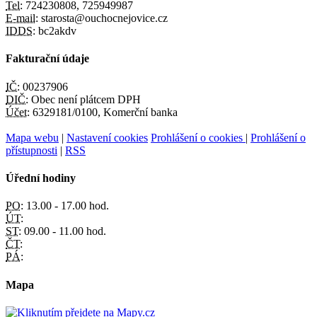
Tel:
724230808, 725949987
E-mail:
starosta@ouchocnejovice.cz
IDDS:
bc2akdv
Fakturační údaje
IČ:
00237906
DIČ:
Obec není plátcem DPH
Účet:
6329181/0100, Komerční banka
Mapa webu
|
Nastavení cookies
Prohlášení o cookies
|
Prohlášení o
přístupnosti
|
RSS
Úřední hodiny
PO:
13.00 - 17.00 hod.
ÚT:
ST:
09.00 - 11.00 hod.
ČT:
PÁ:
Mapa