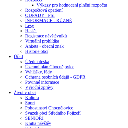
Výkazy pro hodnocení plnění rozpočtu
Rozpočtová opatření
ODPADY - PSI
INFORMACE - RŮZNÉ
Lesy
Hasiči
Registrace návštěvníků
Virtuální prohlídka
Anketa - obecní znak
Historie obcí
Úřad
Úřední deska
Územní plán Chocnějovice
Vyhlášky, řády
Ochrana osobních údajů - GDPR
Povinné informace
Výroční zprávy
Život v obci
Kultura
Sport
Pohostinství Chocnějovice
Svazek obcí Středního Pojizeří
SENIOŘI
Kniha návštěv