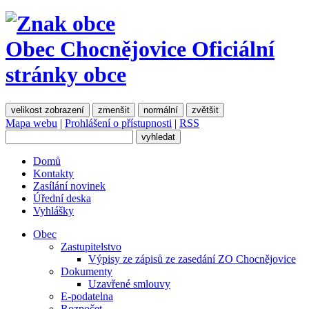
Obec Chocnějovice
Oficiální
stránky obce
velikost zobrazení
zmenšit
normální
zvětšit
Mapa webu
|
Prohlášení o přístupnosti
|
RSS
Domů
Kontakty
Zasílání novinek
Úřední deska
Vyhlášky
Obec
Zastupitelstvo
Výpisy ze zápisů ze zasedání ZO Chocnějovice
Dokumenty
Uzavřené smlouvy
E-podatelna
Rozpočet