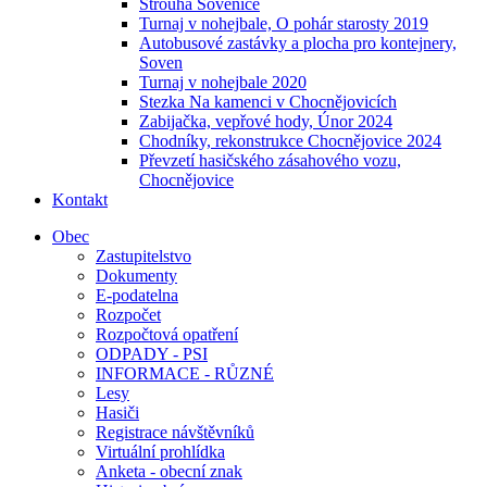
Strouha Sovenice
Turnaj v nohejbale, O pohár starosty 2019
Autobusové zastávky a plocha pro kontejnery,
Soven
Turnaj v nohejbale 2020
Stezka Na kamenci v Chocnějovicích
Zabijačka, vepřové hody, Únor 2024
Chodníky, rekonstrukce Chocnějovice 2024
Převzetí hasičského zásahového vozu,
Chocnějovice
Kontakt
Obec
Zastupitelstvo
Dokumenty
E-podatelna
Rozpočet
Rozpočtová opatření
ODPADY - PSI
INFORMACE - RŮZNÉ
Lesy
Hasiči
Registrace návštěvníků
Virtuální prohlídka
Anketa - obecní znak