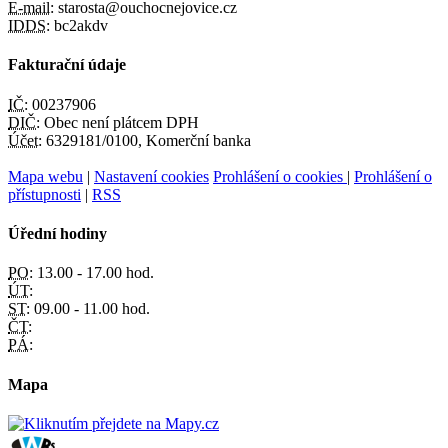
E-mail:
starosta@ouchocnejovice.cz
IDDS:
bc2akdv
Fakturační údaje
IČ:
00237906
DIČ:
Obec není plátcem DPH
Účet:
6329181/0100, Komerční banka
Mapa webu
|
Nastavení cookies
Prohlášení o cookies
|
Prohlášení o
přístupnosti
|
RSS
Úřední hodiny
PO:
13.00 - 17.00 hod.
ÚT:
ST:
09.00 - 11.00 hod.
ČT:
PÁ:
Mapa