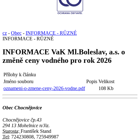
cz
-
Obec
-
INFORMACE - RŮZNÉ
INFORMACE - RŮZNÉ
INFORMACE VaK Ml.Boleslav, a.s. o
změně ceny vodného pro rok 2026
Přílohy k článku
Jméno souboru
Popis
Velikost
oznameni-o-zmene-ceny-2026-vodne.pdf
108 Kb
Obec Chocnějovice
Chocnějovice čp.43
294 13 Mohelnice n/Jiz.
Starosta:
František Stand
Tel:
724230808, 725949987