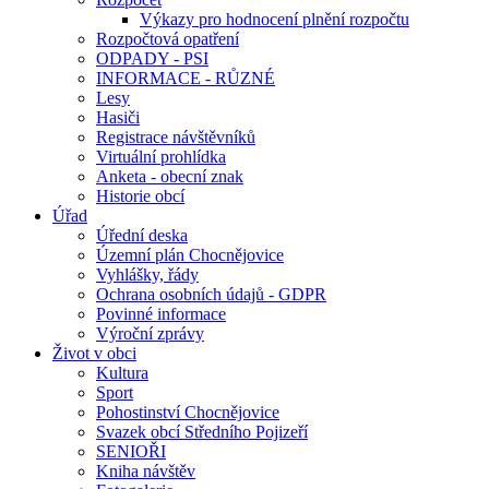
Výkazy pro hodnocení plnění rozpočtu
Rozpočtová opatření
ODPADY - PSI
INFORMACE - RŮZNÉ
Lesy
Hasiči
Registrace návštěvníků
Virtuální prohlídka
Anketa - obecní znak
Historie obcí
Úřad
Úřední deska
Územní plán Chocnějovice
Vyhlášky, řády
Ochrana osobních údajů - GDPR
Povinné informace
Výroční zprávy
Život v obci
Kultura
Sport
Pohostinství Chocnějovice
Svazek obcí Středního Pojizeří
SENIOŘI
Kniha návštěv