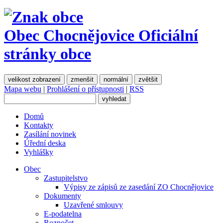
Obec Chocnějovice
Oficiální
stránky obce
velikost zobrazení
zmenšit
normální
zvětšit
Mapa webu
|
Prohlášení o přístupnosti
|
RSS
Domů
Kontakty
Zasílání novinek
Úřední deska
Vyhlášky
Obec
Zastupitelstvo
Výpisy ze zápisů ze zasedání ZO Chocnějovice
Dokumenty
Uzavřené smlouvy
E-podatelna
Rozpočet