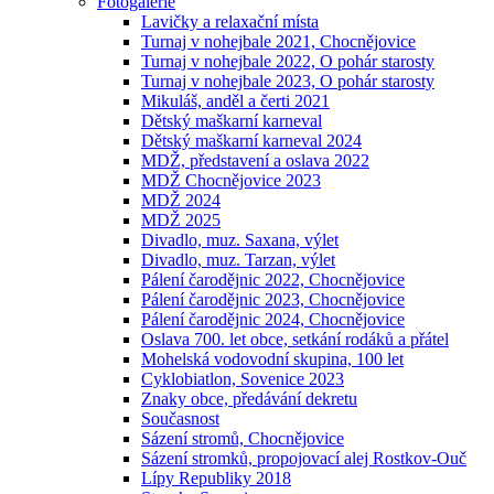
Fotogalerie
Lavičky a relaxační místa
Turnaj v nohejbale 2021, Chocnějovice
Turnaj v nohejbale 2022, O pohár starosty
Turnaj v nohejbale 2023, O pohár starosty
Mikuláš, anděl a čerti 2021
Dětský maškarní karneval
Dětský maškarní karneval 2024
MDŽ, představení a oslava 2022
MDŽ Chocnějovice 2023
MDŽ 2024
MDŽ 2025
Divadlo, muz. Saxana, výlet
Divadlo, muz. Tarzan, výlet
Pálení čarodějnic 2022, Chocnějovice
Pálení čarodějnic 2023, Chocnějovice
Pálení čarodějnic 2024, Chocnějovice
Oslava 700. let obce, setkání rodáků a přátel
Mohelská vodovodní skupina, 100 let
Cyklobiatlon, Sovenice 2023
Znaky obce, předávání dekretu
Současnost
Sázení stromů, Chocnějovice
Sázení stromků, propojovací alej Rostkov-Ouč
Lípy Republiky 2018