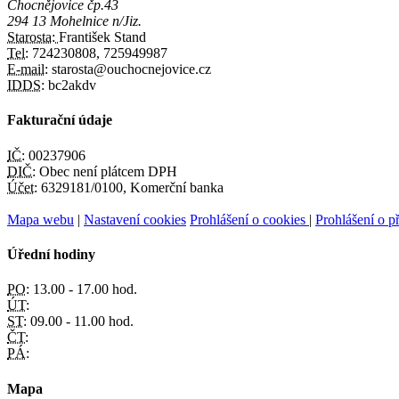
Chocnějovice čp.43
294 13 Mohelnice n/Jiz.
Starosta:
František Stand
Tel:
724230808, 725949987
E-mail:
starosta@ouchocnejovice.cz
IDDS:
bc2akdv
Fakturační údaje
IČ:
00237906
DIČ:
Obec není plátcem DPH
Účet:
6329181/0100, Komerční banka
Mapa webu
|
Nastavení cookies
Prohlášení o cookies
|
Prohlášení o př
Úřední hodiny
PO:
13.00 - 17.00 hod.
ÚT:
ST:
09.00 - 11.00 hod.
ČT:
PÁ:
Mapa