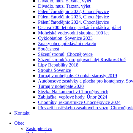
Divadlo, muz. Saxana, výlet
Divadlo, muz. Tarzan, výlet
Pálení čarodějnic 2022, Chocnějovice
Pálení čarodějnic 2023, Chocnějovice
Pálení čarodějnic 2024, Chocnějovice
Oslava 700. let obce, setkání rodáků a přátel
Mohelská vodovodní skupina, 100 let
Cyklobiatlon, Sovenice 2023
Znaky obce, předávání dekretu
Současnost
Sázení stromů, Chocnějovice
Sázení stromků, propojovací alej Rostkov-Ouč
Lípy Republiky 2018
Strouha Sovenice
Turnaj v nohejbale, O pohár starosty 2019
Autobusové zastávky a plocha pro kontejnery, So
Turnaj v nohejbale 2020
Stezka Na kamenci v Chocnějovicích
Zabijačka, vepřové hody, Únor 2024
Chodníky, rekonstrukce Chocnějovice 2024
Převzetí hasičského zásahového vozu, Chocnějovi
Kontakt
Obec
Zastupitelstvo