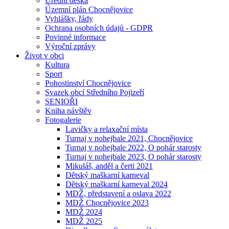
Úřední deska
Územní plán Chocnějovice
Vyhlášky, řády
Ochrana osobních údajů - GDPR
Povinné informace
Výroční zprávy
Život v obci
Kultura
Sport
Pohostinství Chocnějovice
Svazek obcí Středního Pojizeří
SENIOŘI
Kniha návštěv
Fotogalerie
Lavičky a relaxační místa
Turnaj v nohejbale 2021, Chocnějovice
Turnaj v nohejbale 2022, O pohár starosty
Turnaj v nohejbale 2023, O pohár starosty
Mikuláš, anděl a čerti 2021
Dětský maškarní karneval
Dětský maškarní karneval 2024
MDŽ, představení a oslava 2022
MDŽ Chocnějovice 2023
MDŽ 2024
MDŽ 2025