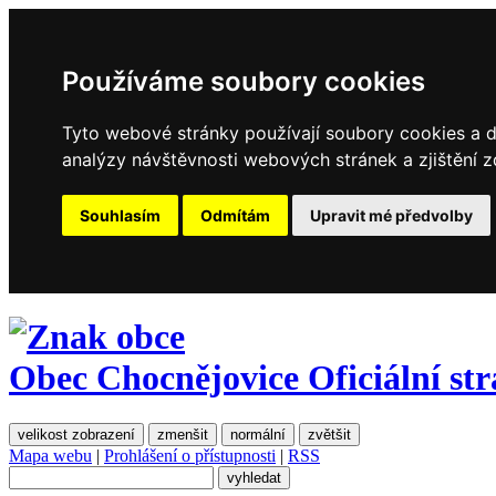
Používáme soubory cookies
Tyto webové stránky používají soubory cookies a da
analýzy návštěvnosti webových stránek a zjištění z
Souhlasím
Odmítám
Upravit mé předvolby
Obec Chocnějovice
Oficiální st
velikost zobrazení
zmenšit
normální
zvětšit
Mapa webu
|
Prohlášení o přístupnosti
|
RSS