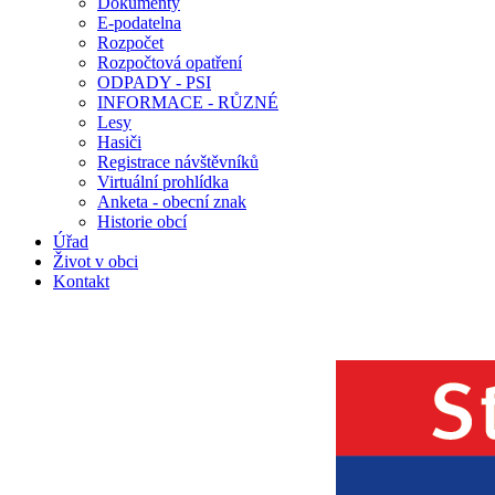
Dokumenty
E-podatelna
Rozpočet
Rozpočtová opatření
ODPADY - PSI
INFORMACE - RŮZNÉ
Lesy
Hasiči
Registrace návštěvníků
Virtuální prohlídka
Anketa - obecní znak
Historie obcí
Úřad
Život v obci
Kontakt