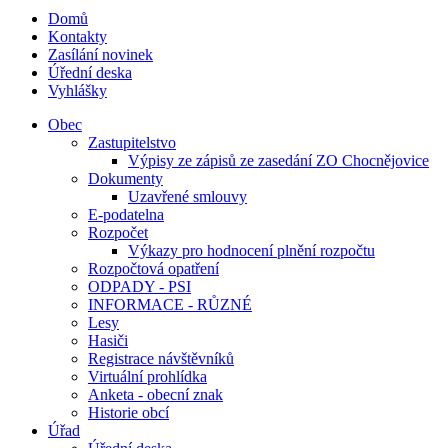
Domů
Kontakty
Zasílání novinek
Úřední deska
Vyhlášky
Obec
Zastupitelstvo
Výpisy ze zápisů ze zasedání ZO Chocnějovice
Dokumenty
Uzavřené smlouvy
E-podatelna
Rozpočet
Výkazy pro hodnocení plnění rozpočtu
Rozpočtová opatření
ODPADY - PSI
INFORMACE - RŮZNÉ
Lesy
Hasiči
Registrace návštěvníků
Virtuální prohlídka
Anketa - obecní znak
Historie obcí
Úřad