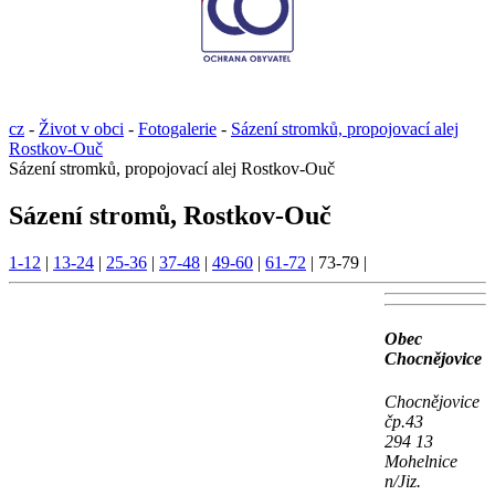
cz
-
Život v obci
-
Fotogalerie
-
Sázení stromků, propojovací alej
Rostkov-Ouč
Sázení stromků, propojovací alej Rostkov-Ouč
Sázení stromů, Rostkov-Ouč
1-12
|
13-24
|
25-36
|
37-48
|
49-60
|
61-72
|
73-79
|
Obec
Chocnějovice
Chocnějovice
čp.43
294 13
Mohelnice
n/Jiz.