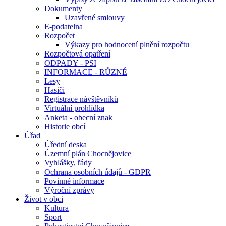
Dokumenty
Uzavřené smlouvy
E-podatelna
Rozpočet
Výkazy pro hodnocení plnění rozpočtu
Rozpočtová opatření
ODPADY - PSI
INFORMACE - RŮZNÉ
Lesy
Hasiči
Registrace návštěvníků
Virtuální prohlídka
Anketa - obecní znak
Historie obcí
Úřad
Úřední deska
Územní plán Chocnějovice
Vyhlášky, řády
Ochrana osobních údajů - GDPR
Povinné informace
Výroční zprávy
Život v obci
Kultura
Sport