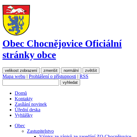
Obec Chocnějovice
Oficiální
stránky obce
velikost zobrazení
zmenšit
normální
zvětšit
Mapa webu
|
Prohlášení o přístupnosti
|
RSS
Domů
Kontakty
Zasílání novinek
Úřední deska
Vyhlášky
Obec
Zastupitelstvo
Výpisy ze zápisů ze zasedání ZO Chocnějovice