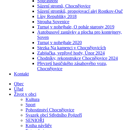
Současnost
Sázení stromů, Chocnějovice
Sázení stromků, propojovací alej Rostkov-Ouč
Lípy Republiky 2018
Strouha Sovenice
Turnaj v nohejbale, O pohár starosty 2019
Autobusové zastávky a plocha pro kontejnery,
Soven
Turnaj v nohejbale 2020
Stezka Na kamenci v Chocnějovicích
Zabijačka, vepřové hody, Únor 2024
Chodníky, rekonstrukce Chocnějovice 2024
Převzetí hasičského zásahového vozu,
Chocnějovice
Kontakt
Obec
Úřad
Život v obci
Kultura
Sport
Pohostinství Chocnějovice
Svazek obcí Středního Pojizeří
SENIOŘI
Kniha návštěv