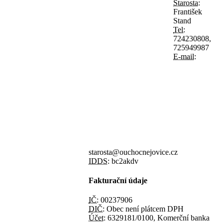
Starosta:
František
Stand
Tel:
724230808,
725949987
E-mail:
starosta@ouchocnejovice.cz
IDDS:
bc2akdv
Fakturační údaje
IČ:
00237906
DIČ:
Obec není plátcem DPH
Účet:
6329181/0100, Komerční banka