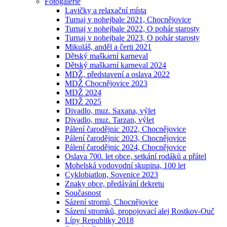
Fotogalerie
Lavičky a relaxační místa
Turnaj v nohejbale 2021, Chocnějovice
Turnaj v nohejbale 2022, O pohár starosty
Turnaj v nohejbale 2023, O pohár starosty
Mikuláš, anděl a čerti 2021
Dětský maškarní karneval
Dětský maškarní karneval 2024
MDŽ, představení a oslava 2022
MDŽ Chocnějovice 2023
MDŽ 2024
MDŽ 2025
Divadlo, muz. Saxana, výlet
Divadlo, muz. Tarzan, výlet
Pálení čarodějnic 2022, Chocnějovice
Pálení čarodějnic 2023, Chocnějovice
Pálení čarodějnic 2024, Chocnějovice
Oslava 700. let obce, setkání rodáků a přátel
Mohelská vodovodní skupina, 100 let
Cyklobiatlon, Sovenice 2023
Znaky obce, předávání dekretu
Současnost
Sázení stromů, Chocnějovice
Sázení stromků, propojovací alej Rostkov-Ouč
Lípy Republiky 2018