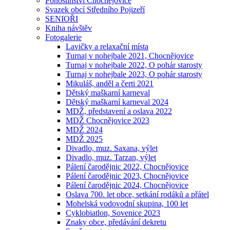
Pohostinství Chocnějovice
Svazek obcí Středního Pojizeří
SENIOŘI
Kniha návštěv
Fotogalerie
Lavičky a relaxační místa
Turnaj v nohejbale 2021, Chocnějovice
Turnaj v nohejbale 2022, O pohár starosty
Turnaj v nohejbale 2023, O pohár starosty
Mikuláš, anděl a čerti 2021
Dětský maškarní karneval
Dětský maškarní karneval 2024
MDŽ, představení a oslava 2022
MDŽ Chocnějovice 2023
MDŽ 2024
MDŽ 2025
Divadlo, muz. Saxana, výlet
Divadlo, muz. Tarzan, výlet
Pálení čarodějnic 2022, Chocnějovice
Pálení čarodějnic 2023, Chocnějovice
Pálení čarodějnic 2024, Chocnějovice
Oslava 700. let obce, setkání rodáků a přátel
Mohelská vodovodní skupina, 100 let
Cyklobiatlon, Sovenice 2023
Znaky obce, předávání dekretu