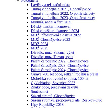
Fotogalerie
Lavičky a relaxační místa
Turnaj v nohejbale 2021, Chocnějovice
Turnaj v nohejbale 2022, O pohár starosty
Turnaj v nohejbale 2023, O pohár starosty
Mikuláš, anděl a čerti 2021
Dětský maškarní karneval
Dětský maškarní karneval 2024
MDŽ, představení a oslava 2022
MDŽ Chocnějovice 2023
MDŽ 2024
MDŽ 2025
Divadlo, muz. Saxana, výlet
Divadlo, muz. Tarzan, výlet
Pálení čarodějnic 2022, Chocnějovice
Pálení čarodějnic 2023, Chocnějovice
Pálení čarodějnic 2024, Chocnějovice
Oslava 700. let obce, setkání rodáků a přátel
Mohelská vodovodní skupina, 100 let
Cyklobiatlon, Sovenice 2023
Znaky obce, předávání dekretu
Současnost
Sázení stromů, Chocnějovice
Sázení stromků, propojovací alej Rostkov-Ouč
Lípy Republiky 2018