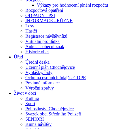
Výkazy pro hodnocení plnění rozpočtu
Rozpočtová opatření
ODPADY - PSI
INFORMACE - RŮZNÉ
Lesy
Hasiči
Registrace návštěvníků
Virtuální prohlídka
Anketa - obecní znak
Historie obcí
Úřad
Úřední deska
Územní plán Chocnějovice
Vyhlášky, řády
Ochrana osobních údajů - GDPR
Povinné informace
Výroční zprávy
Život v obci
Kultura
Sport
Pohostinství Chocnějovice
Svazek obcí Středního Pojizeří
SENIOŘI
Kniha návštěv