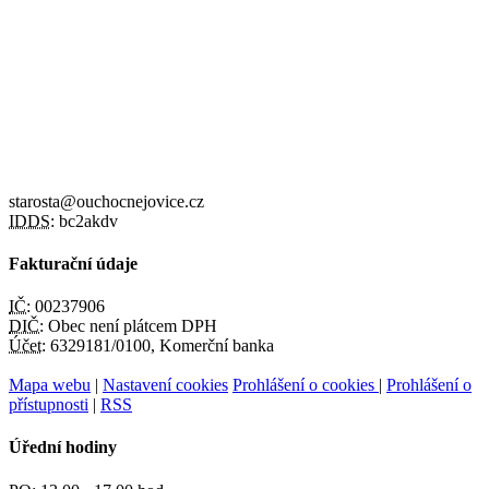
starosta@ouchocnejovice.cz
IDDS:
bc2akdv
Fakturační údaje
IČ:
00237906
DIČ:
Obec není plátcem DPH
Účet:
6329181/0100, Komerční banka
Mapa webu
|
Nastavení cookies
Prohlášení o cookies
|
Prohlášení o
přístupnosti
|
RSS
Úřední hodiny