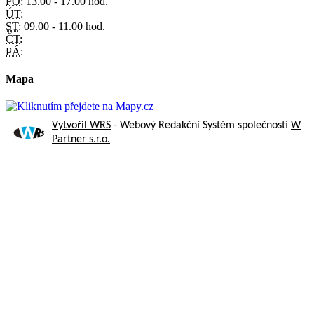
PO:
13.00 - 17.00 hod.
ÚT:
ST:
09.00 - 11.00 hod.
ČT:
PÁ:
Mapa
Vytvořil WRS
- Webový Redakční Systém společnosti
W
Partner s.r.o.