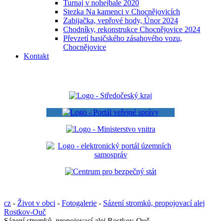
Turnaj v nohejbale 2020
Stezka Na kamenci v Chocnějovicích
Zabijačka, vepřové hody, Únor 2024
Chodníky, rekonstrukce Chocnějovice 2024
Převzetí hasičského zásahového vozu,
Chocnějovice
Kontakt
cz
-
Život v obci
-
Fotogalerie
-
Sázení stromků, propojovací alej
Rostkov-Ouč
Sázení stromků, propojovací alej Rostkov-Ouč