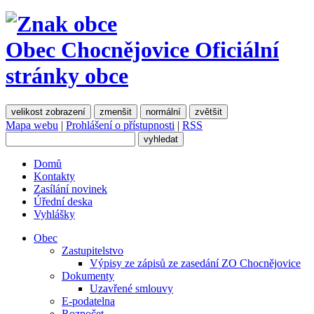
Obec Chocnějovice
Oficiální
stránky obce
velikost zobrazení
zmenšit
normální
zvětšit
Mapa webu
|
Prohlášení o přístupnosti
|
RSS
Domů
Kontakty
Zasílání novinek
Úřední deska
Vyhlášky
Obec
Zastupitelstvo
Výpisy ze zápisů ze zasedání ZO Chocnějovice
Dokumenty
Uzavřené smlouvy
E-podatelna
Rozpočet