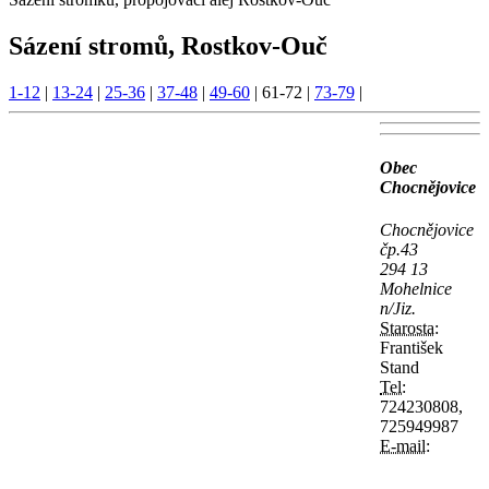
Sázení stromů, Rostkov-Ouč
1-12
|
13-24
|
25-36
|
37-48
|
49-60
|
61-72
|
73-79
|
Obec
Chocnějovice
Chocnějovice
čp.43
294 13
Mohelnice
n/Jiz.
Starosta:
František
Stand
Tel:
724230808,
725949987
E-mail: