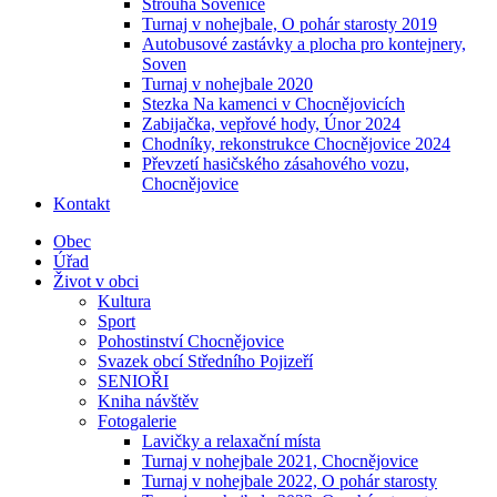
Strouha Sovenice
Turnaj v nohejbale, O pohár starosty 2019
Autobusové zastávky a plocha pro kontejnery,
Soven
Turnaj v nohejbale 2020
Stezka Na kamenci v Chocnějovicích
Zabijačka, vepřové hody, Únor 2024
Chodníky, rekonstrukce Chocnějovice 2024
Převzetí hasičského zásahového vozu,
Chocnějovice
Kontakt
Obec
Úřad
Život v obci
Kultura
Sport
Pohostinství Chocnějovice
Svazek obcí Středního Pojizeří
SENIOŘI
Kniha návštěv
Fotogalerie
Lavičky a relaxační místa
Turnaj v nohejbale 2021, Chocnějovice
Turnaj v nohejbale 2022, O pohár starosty