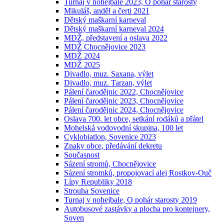
Turnaj v nohejbale 2023, O pohár starosty
Mikuláš, anděl a čerti 2021
Dětský maškarní karneval
Dětský maškarní karneval 2024
MDŽ, představení a oslava 2022
MDŽ Chocnějovice 2023
MDŽ 2024
MDŽ 2025
Divadlo, muz. Saxana, výlet
Divadlo, muz. Tarzan, výlet
Pálení čarodějnic 2022, Chocnějovice
Pálení čarodějnic 2023, Chocnějovice
Pálení čarodějnic 2024, Chocnějovice
Oslava 700. let obce, setkání rodáků a přátel
Mohelská vodovodní skupina, 100 let
Cyklobiatlon, Sovenice 2023
Znaky obce, předávání dekretu
Současnost
Sázení stromů, Chocnějovice
Sázení stromků, propojovací alej Rostkov-Ouč
Lípy Republiky 2018
Strouha Sovenice
Turnaj v nohejbale, O pohár starosty 2019
Autobusové zastávky a plocha pro kontejnery,
Soven