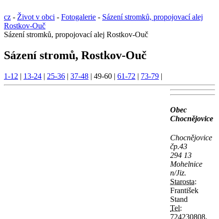
cz
-
Život v obci
-
Fotogalerie
-
Sázení stromků, propojovací alej
Rostkov-Ouč
Sázení stromků, propojovací alej Rostkov-Ouč
Sázení stromů, Rostkov-Ouč
1-12
|
13-24
|
25-36
|
37-48
|
49-60
|
61-72
|
73-79
|
Obec
Chocnějovice
Chocnějovice
čp.43
294 13
Mohelnice
n/Jiz.
Starosta:
František
Stand
Tel:
724230808,