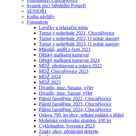
Pohostinství Chocnějovice
Svazek obcí Středního Pojizeří
SENIOŘI
Kniha návštěv
Fotogalerie
Lavičky a relaxační místa
Turnaj v nohejbale 2021, Chocnějovice
Turnaj v nohejbale 2022, O pohár starosty
Turnaj v nohejbale 2023, O pohár starosty
Mikuláš, anděl a čerti 2021
Dětský maškarní karneval
Dětský maškarní karneval 2024
MDŽ, představení a oslava 2022
MDŽ Chocnějovice 2023
MDŽ 2024
MDŽ 2025
Divadlo, muz. Saxana, výlet
Divadlo, muz. Tarzan, výlet
Pálení čarodějnic 2022, Chocnějovice
Pálení čarodějnic 2023, Chocnějovice
Pálení čarodějnic 2024, Chocnějovice
Oslava 700. let obce, setkání rodáků a přátel
Mohelská vodovodní skupina, 100 let
Cyklobiatlon, Sovenice 2023
Znaky obce, předávání dekretu