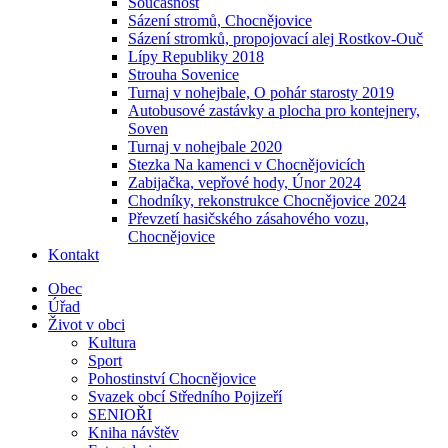
Současnost
Sázení stromů, Chocnějovice
Sázení stromků, propojovací alej Rostkov-Ouč
Lípy Republiky 2018
Strouha Sovenice
Turnaj v nohejbale, O pohár starosty 2019
Autobusové zastávky a plocha pro kontejnery,
Soven
Turnaj v nohejbale 2020
Stezka Na kamenci v Chocnějovicích
Zabijačka, vepřové hody, Únor 2024
Chodníky, rekonstrukce Chocnějovice 2024
Převzetí hasičského zásahového vozu,
Chocnějovice
Kontakt
Obec
Úřad
Život v obci
Kultura
Sport
Pohostinství Chocnějovice
Svazek obcí Středního Pojizeří
SENIOŘI
Kniha návštěv