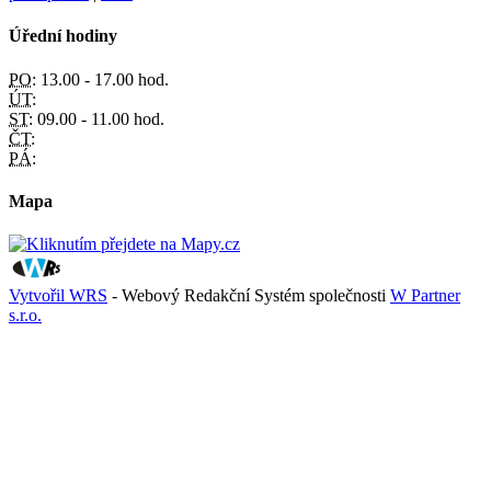
Úřední hodiny
PO:
13.00 - 17.00 hod.
ÚT:
ST:
09.00 - 11.00 hod.
ČT:
PÁ:
Mapa
Vytvořil WRS
- Webový Redakční Systém společnosti
W Partner
s.r.o.