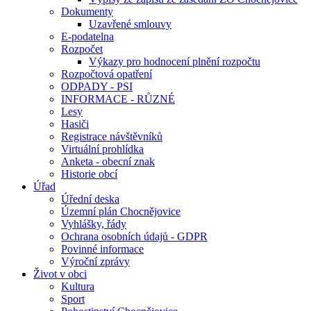
Dokumenty
Uzavřené smlouvy
E-podatelna
Rozpočet
Výkazy pro hodnocení plnění rozpočtu
Rozpočtová opatření
ODPADY - PSI
INFORMACE - RŮZNÉ
Lesy
Hasiči
Registrace návštěvníků
Virtuální prohlídka
Anketa - obecní znak
Historie obcí
Úřad
Úřední deska
Územní plán Chocnějovice
Vyhlášky, řády
Ochrana osobních údajů - GDPR
Povinné informace
Výroční zprávy
Život v obci
Kultura
Sport