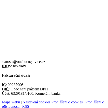
starosta@ouchocnejovice.cz
IDDS:
bc2akdv
Fakturační údaje
IČ:
00237906
DIČ:
Obec není plátcem DPH
Účet:
6329181/0100, Komerční banka
Mapa webu
|
Nastavení cookies
Prohlášení o cookies
|
Prohlášení o
přístupnosti
|
RSS