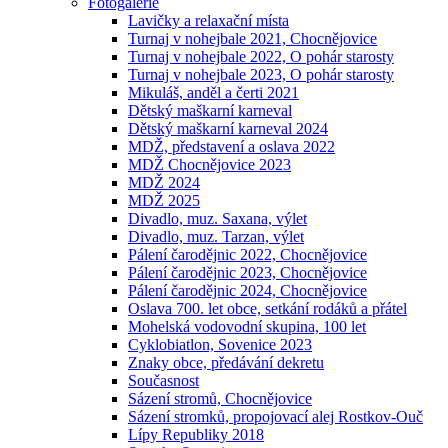
Fotogalerie
Lavičky a relaxační místa
Turnaj v nohejbale 2021, Chocnějovice
Turnaj v nohejbale 2022, O pohár starosty
Turnaj v nohejbale 2023, O pohár starosty
Mikuláš, anděl a čerti 2021
Dětský maškarní karneval
Dětský maškarní karneval 2024
MDŽ, představení a oslava 2022
MDŽ Chocnějovice 2023
MDŽ 2024
MDŽ 2025
Divadlo, muz. Saxana, výlet
Divadlo, muz. Tarzan, výlet
Pálení čarodějnic 2022, Chocnějovice
Pálení čarodějnic 2023, Chocnějovice
Pálení čarodějnic 2024, Chocnějovice
Oslava 700. let obce, setkání rodáků a přátel
Mohelská vodovodní skupina, 100 let
Cyklobiatlon, Sovenice 2023
Znaky obce, předávání dekretu
Současnost
Sázení stromů, Chocnějovice
Sázení stromků, propojovací alej Rostkov-Ouč
Lípy Republiky 2018