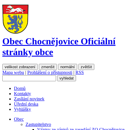
Obec Chocnějovice
Oficiální
stránky obce
velikost zobrazení
zmenšit
normální
zvětšit
Mapa webu
|
Prohlášení o přístupnosti
|
RSS
Domů
Kontakty
Zasílání novinek
Úřední deska
Vyhlášky
Obec
Zastupitelstvo
Výpisy ze zápisů ze zasedání ZO Chocnějovice