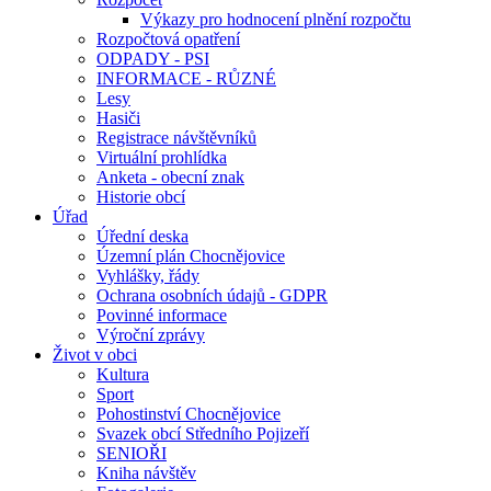
Výkazy pro hodnocení plnění rozpočtu
Rozpočtová opatření
ODPADY - PSI
INFORMACE - RŮZNÉ
Lesy
Hasiči
Registrace návštěvníků
Virtuální prohlídka
Anketa - obecní znak
Historie obcí
Úřad
Úřední deska
Územní plán Chocnějovice
Vyhlášky, řády
Ochrana osobních údajů - GDPR
Povinné informace
Výroční zprávy
Život v obci
Kultura
Sport
Pohostinství Chocnějovice
Svazek obcí Středního Pojizeří
SENIOŘI
Kniha návštěv