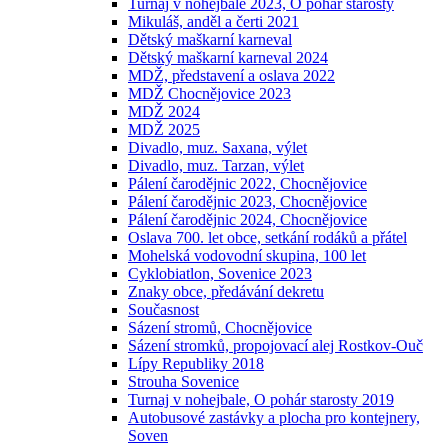
Turnaj v nohejbale 2023, O pohár starosty
Mikuláš, anděl a čerti 2021
Dětský maškarní karneval
Dětský maškarní karneval 2024
MDŽ, představení a oslava 2022
MDŽ Chocnějovice 2023
MDŽ 2024
MDŽ 2025
Divadlo, muz. Saxana, výlet
Divadlo, muz. Tarzan, výlet
Pálení čarodějnic 2022, Chocnějovice
Pálení čarodějnic 2023, Chocnějovice
Pálení čarodějnic 2024, Chocnějovice
Oslava 700. let obce, setkání rodáků a přátel
Mohelská vodovodní skupina, 100 let
Cyklobiatlon, Sovenice 2023
Znaky obce, předávání dekretu
Současnost
Sázení stromů, Chocnějovice
Sázení stromků, propojovací alej Rostkov-Ouč
Lípy Republiky 2018
Strouha Sovenice
Turnaj v nohejbale, O pohár starosty 2019
Autobusové zastávky a plocha pro kontejnery,
Soven