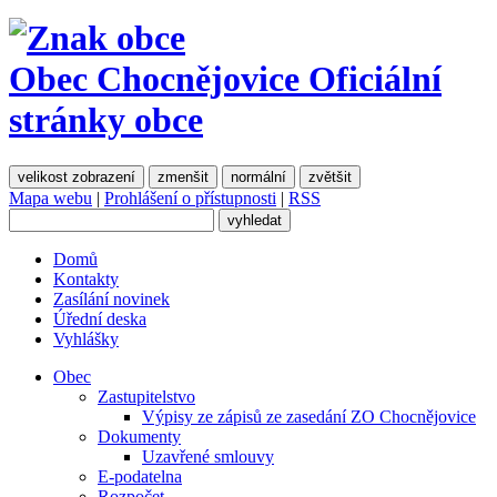
Obec Chocnějovice
Oficiální
stránky obce
velikost zobrazení
zmenšit
normální
zvětšit
Mapa webu
|
Prohlášení o přístupnosti
|
RSS
Domů
Kontakty
Zasílání novinek
Úřední deska
Vyhlášky
Obec
Zastupitelstvo
Výpisy ze zápisů ze zasedání ZO Chocnějovice
Dokumenty
Uzavřené smlouvy
E-podatelna
Rozpočet