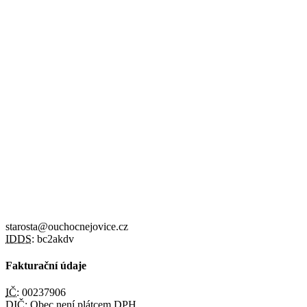
starosta@ouchocnejovice.cz
IDDS:
bc2akdv
Fakturační údaje
IČ:
00237906
DIČ:
Obec není plátcem DPH