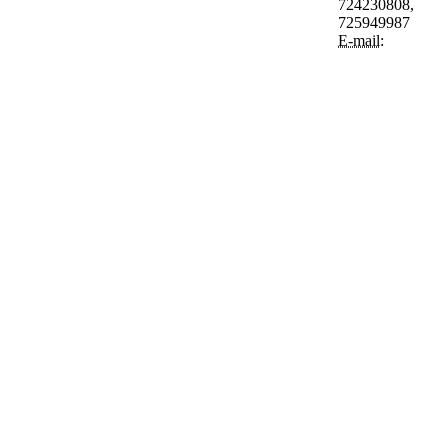
724230808,
725949987
E-mail: