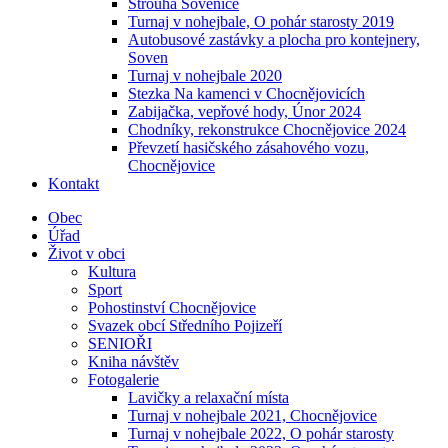
Strouha Sovenice
Turnaj v nohejbale, O pohár starosty 2019
Autobusové zastávky a plocha pro kontejnery,
Soven
Turnaj v nohejbale 2020
Stezka Na kamenci v Chocnějovicích
Zabijačka, vepřové hody, Únor 2024
Chodníky, rekonstrukce Chocnějovice 2024
Převzetí hasičského zásahového vozu,
Chocnějovice
Kontakt
Obec
Úřad
Život v obci
Kultura
Sport
Pohostinství Chocnějovice
Svazek obcí Středního Pojizeří
SENIOŘI
Kniha návštěv
Fotogalerie
Lavičky a relaxační místa
Turnaj v nohejbale 2021, Chocnějovice
Turnaj v nohejbale 2022, O pohár starosty