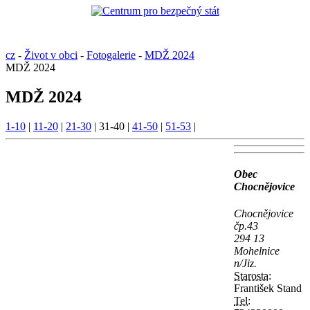
cz
-
Život v obci
-
Fotogalerie
-
MDŽ 2024
MDŽ 2024
MDŽ 2024
1-10
|
11-20
|
21-30
|
31-40
|
41-50
|
51-53
|
Obec
Chocnějovice
Chocnějovice
čp.43
294 13
Mohelnice
n/Jiz.
Starosta:
František Stand
Tel: