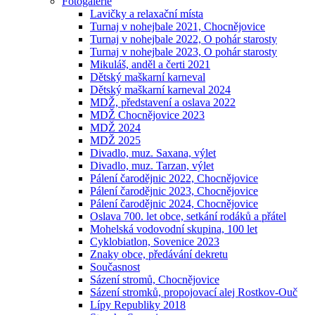
Fotogalerie
Lavičky a relaxační místa
Turnaj v nohejbale 2021, Chocnějovice
Turnaj v nohejbale 2022, O pohár starosty
Turnaj v nohejbale 2023, O pohár starosty
Mikuláš, anděl a čerti 2021
Dětský maškarní karneval
Dětský maškarní karneval 2024
MDŽ, představení a oslava 2022
MDŽ Chocnějovice 2023
MDŽ 2024
MDŽ 2025
Divadlo, muz. Saxana, výlet
Divadlo, muz. Tarzan, výlet
Pálení čarodějnic 2022, Chocnějovice
Pálení čarodějnic 2023, Chocnějovice
Pálení čarodějnic 2024, Chocnějovice
Oslava 700. let obce, setkání rodáků a přátel
Mohelská vodovodní skupina, 100 let
Cyklobiatlon, Sovenice 2023
Znaky obce, předávání dekretu
Současnost
Sázení stromů, Chocnějovice
Sázení stromků, propojovací alej Rostkov-Ouč
Lípy Republiky 2018