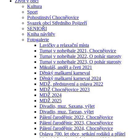
Život v obci
Kultura
Sport
Pohostinství Chocnějovice
Svazek obcí Středního Pojizeří
SENIOŘI
Kniha návštěv
Fotogalerie
Lavičky a relaxační místa
Turnaj v nohejbale 2021, Chocnějovice
Turnaj v nohejbale 2022, O pohár starosty
Turnaj v nohejbale 2023, O pohár starosty
Mikuláš, anděl a čerti 2021
Dětský maškarní karneval
Dětský maškarní karneval 2024
MDŽ, představení a oslava 2022
MDŽ Chocnějovice 2023
MDŽ 2024
MDŽ 2025
Divadlo, muz. Saxana, výlet
Divadlo, muz. Tarzan, výlet
Pálení čarodějnic 2022, Chocnějovice
Pálení čarodějnic 2023, Chocnějovice
Pálení čarodějnic 2024, Chocnějovice
Oslava 700. let obce, setkání rodáků a přátel