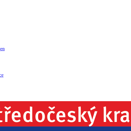
ven
ce