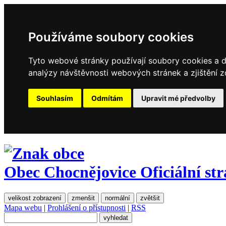
Používáme soubory cookies
Tyto webové stránky používají soubory cookies a da
analýzy návštěvnosti webových stránek a zjištění z
Souhlasím
Odmítám
Upravit mé předvolby
Obec Chocnějovice
Oficiální st
velikost zobrazení
zmenšit
normální
zvětšit
Mapa webu
|
Prohlášení o přístupnosti
|
RSS