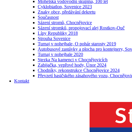
Mohelská vodovodní skupina, 100 let
Cyklobiatlon, Sovenice 2023
Znaky obce, předávání dekretu
Současnost
Sázení stromů, Chocnějovice
Sázení stromků, propojovací alej Rostkov-Ouč
Lípy Republiky 2018
Strouha Sovenice
Turnaj v nohejbale, O pohár starosty 2019
Autobusové zastávky a plocha pro kontejnery, So
Turnaj v nohejbale 2020
Stezka Na kamenci v Chocnějovicích
Zabijačka, vepřové hody, Únor 2024
Chodníky, rekonstrukce Chocnějovice 2024
Převzetí hasičského zásahového vozu, Chocnějovi
Kontakt