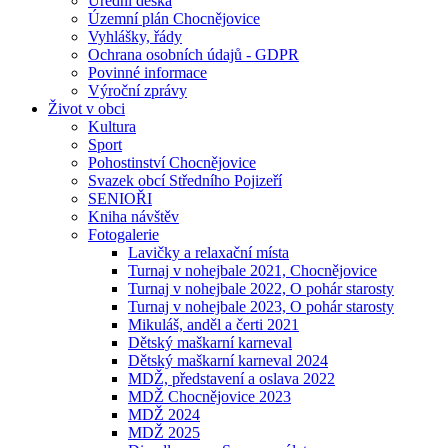
Úřední deska
Územní plán Chocnějovice
Vyhlášky, řády
Ochrana osobních údajů - GDPR
Povinné informace
Výroční zprávy
Život v obci
Kultura
Sport
Pohostinství Chocnějovice
Svazek obcí Středního Pojizeří
SENIOŘI
Kniha návštěv
Fotogalerie
Lavičky a relaxační místa
Turnaj v nohejbale 2021, Chocnějovice
Turnaj v nohejbale 2022, O pohár starosty
Turnaj v nohejbale 2023, O pohár starosty
Mikuláš, anděl a čerti 2021
Dětský maškarní karneval
Dětský maškarní karneval 2024
MDŽ, představení a oslava 2022
MDŽ Chocnějovice 2023
MDŽ 2024
MDŽ 2025