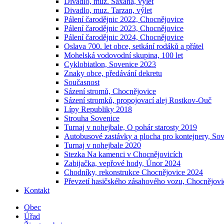
Divadlo, muz. Saxana, výlet
Divadlo, muz. Tarzan, výlet
Pálení čarodějnic 2022, Chocnějovice
Pálení čarodějnic 2023, Chocnějovice
Pálení čarodějnic 2024, Chocnějovice
Oslava 700. let obce, setkání rodáků a přátel
Mohelská vodovodní skupina, 100 let
Cyklobiatlon, Sovenice 2023
Znaky obce, předávání dekretu
Současnost
Sázení stromů, Chocnějovice
Sázení stromků, propojovací alej Rostkov-Ouč
Lípy Republiky 2018
Strouha Sovenice
Turnaj v nohejbale, O pohár starosty 2019
Autobusové zastávky a plocha pro kontejnery, So
Turnaj v nohejbale 2020
Stezka Na kamenci v Chocnějovicích
Zabijačka, vepřové hody, Únor 2024
Chodníky, rekonstrukce Chocnějovice 2024
Převzetí hasičského zásahového vozu, Chocnějovi
Kontakt
Obec
Úřad