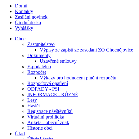
Domů
Kontakty
Zasílání novinek
Úřední deska
Vyhlášky
Obec
Zastupitelstvo
Výpisy ze zápisů ze zasedání ZO Chocnějovice
Dokumenty
Uzavřené smlouvy
E-podatelna
Rozpočet
Výkazy pro hodnocení plnění rozpočtu
Rozpočtová opatření
ODPADY - PSI
INFORMACE - RŮZNÉ
Lesy
Hasiči
Registrace návštěvníků
Virtuální prohlídka
Anketa - obecní znak
Historie obcí
Úřad