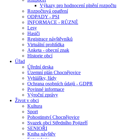
Výkazy pro hodnocení plnění rozpočtu
Rozpočtová opatření
ODPADY - PSI
INFORMACE - RŮZNÉ
Lesy
Hasiči
Registrace návštěvníků
Virtuální prohlídka
Anketa - obecní znak
Historie obcí
Úřad
Úřední deska
Územní plán Chocnějovice
Vyhlášky, řády
Ochrana osobních údajů - GDPR
Povinné informace
Výroční zprávy
Život v obci
Kultura
Sport
Pohostinství Chocnějovice
Svazek obcí Středního Pojizeří
SENIOŘI
Kniha návštěv