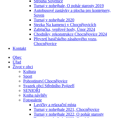
Strouha Sovenice
Turnaj v nohejbale, O pohár starosty 2019
Autobusové zastávky a plocha pro kontejnery,
Soven
Turnaj v nohejbale 2020
Stezka Na kamenci v Chocnějovicích
Zabijačka, vepřové hody, Únor 2024
Chodníky, rekonstrukce Chocnějovice 2024
Převzetí hasičského zásahového vozu,
Chocnějovice
Kontakt
Obec
Úřad
Život v obci
Kultura
Sport
Pohostinství Chocnějovice
Svazek obcí Středního Pojizeří
SENIOŘI
Kniha návštěv
Fotogalerie
Lavičky a relaxační místa
Turnaj v nohejbale 2021, Chocnějovice
Turnaj v nohejbale 2022, O pohár starosty