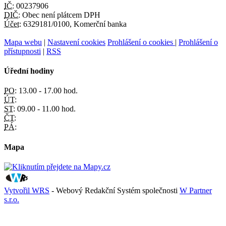
IČ:
00237906
DIČ:
Obec není plátcem DPH
Účet:
6329181/0100, Komerční banka
Mapa webu
|
Nastavení cookies
Prohlášení o cookies
|
Prohlášení o
přístupnosti
|
RSS
Úřední hodiny
PO:
13.00 - 17.00 hod.
ÚT:
ST:
09.00 - 11.00 hod.
ČT:
PÁ:
Mapa
Vytvořil WRS
- Webový Redakční Systém společnosti
W Partner
s.r.o.