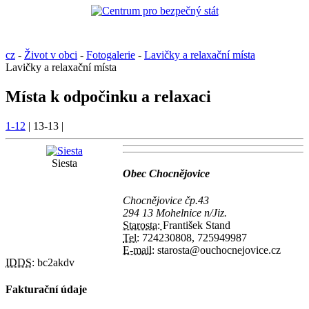
cz
-
Život v obci
-
Fotogalerie
-
Lavičky a relaxační místa
Lavičky a relaxační místa
Místa k odpočinku a relaxaci
1-12
|
13-13
|
Siesta
Obec Chocnějovice
Chocnějovice čp.43
294 13 Mohelnice n/Jiz.
Starosta:
František Stand
Tel:
724230808, 725949987
E-mail:
starosta@ouchocnejovice.cz
IDDS:
bc2akdv
Fakturační údaje