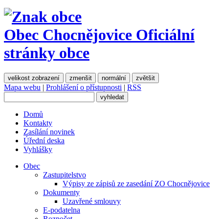
Obec Chocnějovice
Oficiální
stránky obce
velikost zobrazení
zmenšit
normální
zvětšit
Mapa webu
|
Prohlášení o přístupnosti
|
RSS
Domů
Kontakty
Zasílání novinek
Úřední deska
Vyhlášky
Obec
Zastupitelstvo
Výpisy ze zápisů ze zasedání ZO Chocnějovice
Dokumenty
Uzavřené smlouvy
E-podatelna
Rozpočet