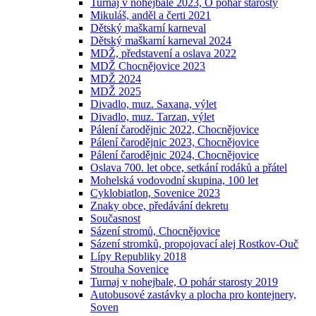
Turnaj v nohejbale 2023, O pohár starosty
Mikuláš, anděl a čerti 2021
Dětský maškarní karneval
Dětský maškarní karneval 2024
MDŽ, představení a oslava 2022
MDŽ Chocnějovice 2023
MDŽ 2024
MDŽ 2025
Divadlo, muz. Saxana, výlet
Divadlo, muz. Tarzan, výlet
Pálení čarodějnic 2022, Chocnějovice
Pálení čarodějnic 2023, Chocnějovice
Pálení čarodějnic 2024, Chocnějovice
Oslava 700. let obce, setkání rodáků a přátel
Mohelská vodovodní skupina, 100 let
Cyklobiatlon, Sovenice 2023
Znaky obce, předávání dekretu
Současnost
Sázení stromů, Chocnějovice
Sázení stromků, propojovací alej Rostkov-Ouč
Lípy Republiky 2018
Strouha Sovenice
Turnaj v nohejbale, O pohár starosty 2019
Autobusové zastávky a plocha pro kontejnery,
Soven