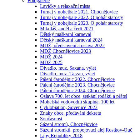
Fotogalerie
Lavičky a relaxační místa
Turnaj v nohejbale 2021, Chocnějovice
Turnaj v nohejbale 2022, O pohár starosty
Turnaj v nohejbale 2023, O pohár starosty
Mikuláš, anděl a čerti 2021
Dětský maškarní karneval
Dětský maškarní karneval 2024
MDŽ, představení a oslava 2022
MDŽ Chocnějovice 2023
MDŽ 2024
MDŽ 2025
Divadlo, muz. Saxana, výlet
Divadlo, muz. Tarzan, výlet
Pálení čarodějnic 2022, Chocnějovice
Pálení čarodějnic 2023, Chocnějovice
Pálení čarodějnic 2024, Chocnějovice
Oslava 700. let obce, setkání rodáků a přátel
Mohelská vodovodní skupina, 100 let
Cyklobiatlon, Sovenice 2023
Znaky obce, předávání dekretu
Současnost
Sázení stromů, Chocnějovice
Sázení stromků, propojovací alej Rostkov-Ouč
Lípy Republiky 2018