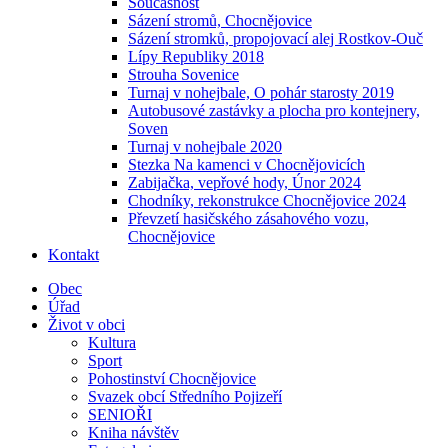
Současnost
Sázení stromů, Chocnějovice
Sázení stromků, propojovací alej Rostkov-Ouč
Lípy Republiky 2018
Strouha Sovenice
Turnaj v nohejbale, O pohár starosty 2019
Autobusové zastávky a plocha pro kontejnery,
Soven
Turnaj v nohejbale 2020
Stezka Na kamenci v Chocnějovicích
Zabijačka, vepřové hody, Únor 2024
Chodníky, rekonstrukce Chocnějovice 2024
Převzetí hasičského zásahového vozu,
Chocnějovice
Kontakt
Obec
Úřad
Život v obci
Kultura
Sport
Pohostinství Chocnějovice
Svazek obcí Středního Pojizeří
SENIOŘI
Kniha návštěv