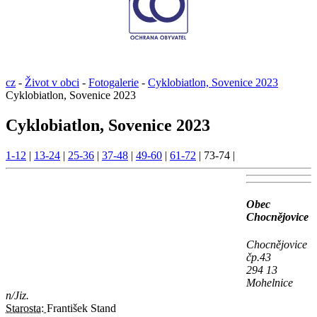
cz
-
Život v obci
-
Fotogalerie
-
Cyklobiatlon, Sovenice 2023
Cyklobiatlon, Sovenice 2023
Cyklobiatlon, Sovenice 2023
1-12
|
13-24
|
25-36
|
37-48
|
49-60
|
61-72
|
73-74
|
Obec
Chocnějovice
Chocnějovice
čp.43
294 13
Mohelnice
n/Jiz.
Starosta:
František Stand