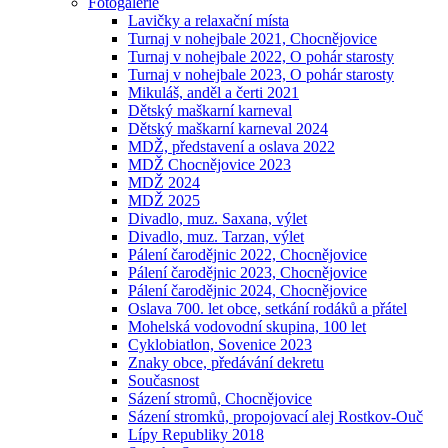
Fotogalerie
Lavičky a relaxační místa
Turnaj v nohejbale 2021, Chocnějovice
Turnaj v nohejbale 2022, O pohár starosty
Turnaj v nohejbale 2023, O pohár starosty
Mikuláš, anděl a čerti 2021
Dětský maškarní karneval
Dětský maškarní karneval 2024
MDŽ, představení a oslava 2022
MDŽ Chocnějovice 2023
MDŽ 2024
MDŽ 2025
Divadlo, muz. Saxana, výlet
Divadlo, muz. Tarzan, výlet
Pálení čarodějnic 2022, Chocnějovice
Pálení čarodějnic 2023, Chocnějovice
Pálení čarodějnic 2024, Chocnějovice
Oslava 700. let obce, setkání rodáků a přátel
Mohelská vodovodní skupina, 100 let
Cyklobiatlon, Sovenice 2023
Znaky obce, předávání dekretu
Současnost
Sázení stromů, Chocnějovice
Sázení stromků, propojovací alej Rostkov-Ouč
Lípy Republiky 2018