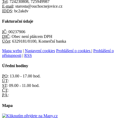
Tel:
724230808, 725949987
E-mail:
starosta@ouchocnejovice.cz
IDDS:
bc2akdv
Fakturační údaje
IČ:
00237906
DIČ:
Obec není plátcem DPH
Účet:
6329181/0100, Komerční banka
Mapa webu
|
Nastavení cookies
Prohlášení o cookies
|
Prohlášení o
přístupnosti
|
RSS
Úřední hodiny
PO:
13.00 - 17.00 hod.
ÚT:
ST:
09.00 - 11.00 hod.
ČT:
PÁ:
Mapa