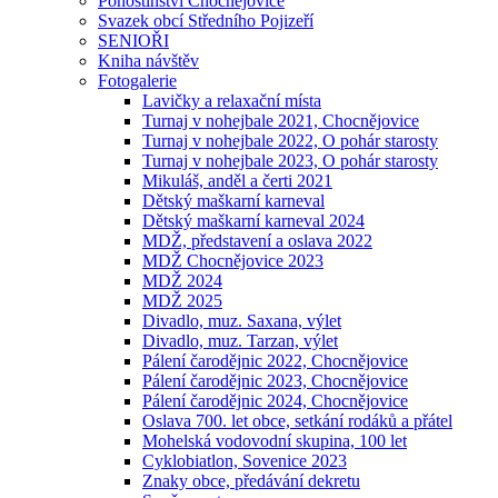
Pohostinství Chocnějovice
Svazek obcí Středního Pojizeří
SENIOŘI
Kniha návštěv
Fotogalerie
Lavičky a relaxační místa
Turnaj v nohejbale 2021, Chocnějovice
Turnaj v nohejbale 2022, O pohár starosty
Turnaj v nohejbale 2023, O pohár starosty
Mikuláš, anděl a čerti 2021
Dětský maškarní karneval
Dětský maškarní karneval 2024
MDŽ, představení a oslava 2022
MDŽ Chocnějovice 2023
MDŽ 2024
MDŽ 2025
Divadlo, muz. Saxana, výlet
Divadlo, muz. Tarzan, výlet
Pálení čarodějnic 2022, Chocnějovice
Pálení čarodějnic 2023, Chocnějovice
Pálení čarodějnic 2024, Chocnějovice
Oslava 700. let obce, setkání rodáků a přátel
Mohelská vodovodní skupina, 100 let
Cyklobiatlon, Sovenice 2023
Znaky obce, předávání dekretu