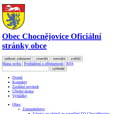
Obec Chocnějovice
Oficiální
stránky obce
velikost zobrazení
zmenšit
normální
zvětšit
Mapa webu
|
Prohlášení o přístupnosti
|
RSS
Domů
Kontakty
Zasílání novinek
Úřední deska
Vyhlášky
Obec
Zastupitelstvo
Výpisy ze zápisů ze zasedání ZO Chocnějovice