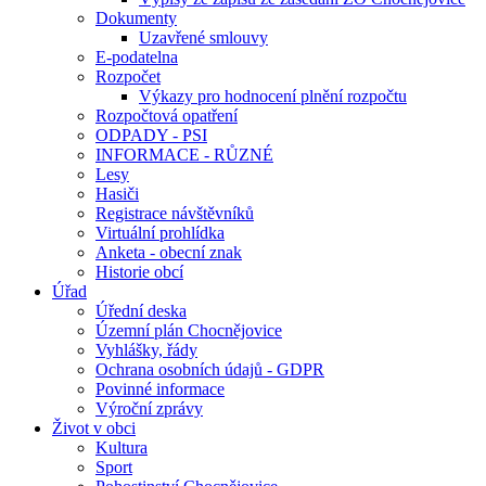
Dokumenty
Uzavřené smlouvy
E-podatelna
Rozpočet
Výkazy pro hodnocení plnění rozpočtu
Rozpočtová opatření
ODPADY - PSI
INFORMACE - RŮZNÉ
Lesy
Hasiči
Registrace návštěvníků
Virtuální prohlídka
Anketa - obecní znak
Historie obcí
Úřad
Úřední deska
Územní plán Chocnějovice
Vyhlášky, řády
Ochrana osobních údajů - GDPR
Povinné informace
Výroční zprávy
Život v obci
Kultura
Sport