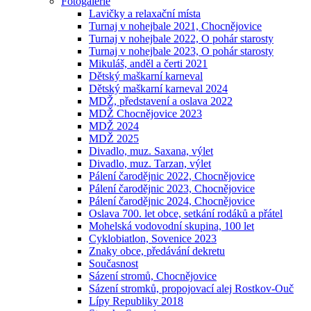
Fotogalerie
Lavičky a relaxační místa
Turnaj v nohejbale 2021, Chocnějovice
Turnaj v nohejbale 2022, O pohár starosty
Turnaj v nohejbale 2023, O pohár starosty
Mikuláš, anděl a čerti 2021
Dětský maškarní karneval
Dětský maškarní karneval 2024
MDŽ, představení a oslava 2022
MDŽ Chocnějovice 2023
MDŽ 2024
MDŽ 2025
Divadlo, muz. Saxana, výlet
Divadlo, muz. Tarzan, výlet
Pálení čarodějnic 2022, Chocnějovice
Pálení čarodějnic 2023, Chocnějovice
Pálení čarodějnic 2024, Chocnějovice
Oslava 700. let obce, setkání rodáků a přátel
Mohelská vodovodní skupina, 100 let
Cyklobiatlon, Sovenice 2023
Znaky obce, předávání dekretu
Současnost
Sázení stromů, Chocnějovice
Sázení stromků, propojovací alej Rostkov-Ouč
Lípy Republiky 2018