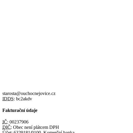
starosta@ouchocnejovice.cz
IDDS:
bc2akdv
Fakturační údaje
IČ:
00237906
DIČ:
Obec není plátcem DPH
Účet:
6329181/0100, Komerční banka