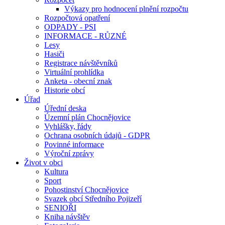
Výkazy pro hodnocení plnění rozpočtu
Rozpočtová opatření
ODPADY - PSI
INFORMACE - RŮZNÉ
Lesy
Hasiči
Registrace návštěvníků
Virtuální prohlídka
Anketa - obecní znak
Historie obcí
Úřad
Úřední deska
Územní plán Chocnějovice
Vyhlášky, řády
Ochrana osobních údajů - GDPR
Povinné informace
Výroční zprávy
Život v obci
Kultura
Sport
Pohostinství Chocnějovice
Svazek obcí Středního Pojizeří
SENIOŘI
Kniha návštěv