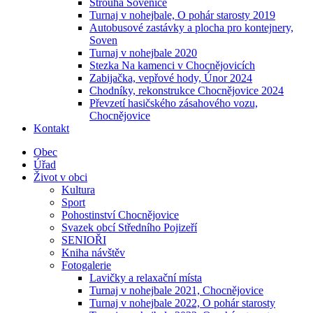
Strouha Sovenice
Turnaj v nohejbale, O pohár starosty 2019
Autobusové zastávky a plocha pro kontejnery,
Soven
Turnaj v nohejbale 2020
Stezka Na kamenci v Chocnějovicích
Zabijačka, vepřové hody, Únor 2024
Chodníky, rekonstrukce Chocnějovice 2024
Převzetí hasičského zásahového vozu,
Chocnějovice
Kontakt
Obec
Úřad
Život v obci
Kultura
Sport
Pohostinství Chocnějovice
Svazek obcí Středního Pojizeří
SENIOŘI
Kniha návštěv
Fotogalerie
Lavičky a relaxační místa
Turnaj v nohejbale 2021, Chocnějovice
Turnaj v nohejbale 2022, O pohár starosty