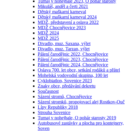
Turnaj v nohejbale 2023, O pohár starosty
Mikuláš, anděl a čerti 2021
Dětský maškarní karneval
Dětský maškarní karneval 2024
MDŽ, představení a oslava 2022
MDŽ Chocnějovice 2023
MDŽ 2024
MDŽ 2025
Divadlo, muz. Saxana, výlet
Divadlo, muz. Tarzan, výlet
Pálení čarodějnic 2022, Chocnějovice
Pálení čarodějnic 2023, Chocnějovice
Pálení čarodějnic 2024, Chocnějovice
Oslava 700. let obce, setkání rodáků a přátel
Mohelská vodovodní skupina, 100 let
Cyklobiatlon, Sovenice 2023
Znaky obce, předávání dekretu
Současnost
Sázení stromů, Chocnějovice
Sázení stromků, propojovací alej Rostkov-Ouč
Lípy Republiky 2018
Strouha Sovenice
Turnaj v nohejbale, O pohár starosty 2019
Autobusové zastávky a plocha pro kontejnery,
Soven