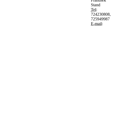
František
Stand
Tel:
724230808,
725949987
E-mail: