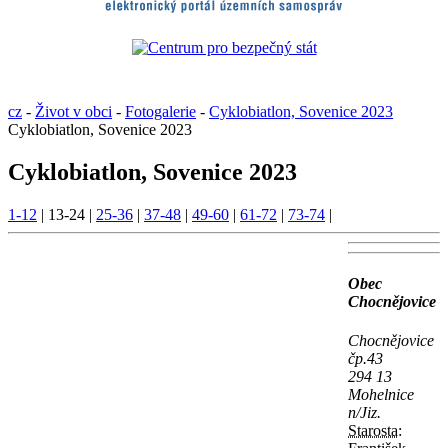
cz
-
Život v obci
-
Fotogalerie
-
Cyklobiatlon, Sovenice 2023
Cyklobiatlon, Sovenice 2023
Cyklobiatlon, Sovenice 2023
1-12
|
13-24
|
25-36
|
37-48
|
49-60
|
61-72
|
73-74
|
Obec
Chocnějovice
Chocnějovice
čp.43
294 13
Mohelnice
n/Jiz.
Starosta: