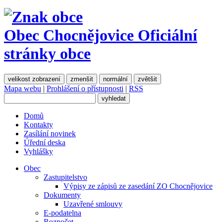
Obec Chocnějovice
Oficiální
stránky obce
velikost zobrazení
zmenšit
normální
zvětšit
Mapa webu
|
Prohlášení o přístupnosti
|
RSS
Domů
Kontakty
Zasílání novinek
Úřední deska
Vyhlášky
Obec
Zastupitelstvo
Výpisy ze zápisů ze zasedání ZO Chocnějovice
Dokumenty
Uzavřené smlouvy
E-podatelna
Rozpočet