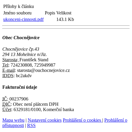
Přílohy k článku
Jméno souboru
Popis
Velikost
ukonceni-cinnosti.pdf
143.1 Kb
Obec Chocnějovice
Chocnějovice čp.43
294 13 Mohelnice n/Jiz.
Starosta:
František Stand
Tel:
724230808, 725949987
E-mail:
starosta@ouchocnejovice.cz
IDDS:
bc2akdv
Fakturační údaje
IČ:
00237906
DIČ:
Obec není plátcem DPH
Účet:
6329181/0100, Komerční banka
Mapa webu
|
Nastavení cookies
Prohlášení o cookies
|
Prohlášení o
přístupnosti
|
RSS