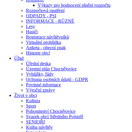
Výkazy pro hodnocení plnění rozpočtu
Rozpočtová opatření
ODPADY - PSI
INFORMACE - RŮZNÉ
Lesy
Hasiči
Registrace návštěvníků
Virtuální prohlídka
Anketa - obecní znak
Historie obcí
Úřad
Úřední deska
Územní plán Chocnějovice
Vyhlášky, řády
Ochrana osobních údajů - GDPR
Povinné informace
Výroční zprávy
Život v obci
Kultura
Sport
Pohostinství Chocnějovice
Svazek obcí Středního Pojizeří
SENIOŘI
Kniha návštěv