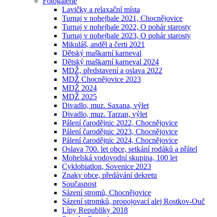
Fotogalerie
Lavičky a relaxační místa
Turnaj v nohejbale 2021, Chocnějovice
Turnaj v nohejbale 2022, O pohár starosty
Turnaj v nohejbale 2023, O pohár starosty
Mikuláš, anděl a čerti 2021
Dětský maškarní karneval
Dětský maškarní karneval 2024
MDŽ, představení a oslava 2022
MDŽ Chocnějovice 2023
MDŽ 2024
MDŽ 2025
Divadlo, muz. Saxana, výlet
Divadlo, muz. Tarzan, výlet
Pálení čarodějnic 2022, Chocnějovice
Pálení čarodějnic 2023, Chocnějovice
Pálení čarodějnic 2024, Chocnějovice
Oslava 700. let obce, setkání rodáků a přátel
Mohelská vodovodní skupina, 100 let
Cyklobiatlon, Sovenice 2023
Znaky obce, předávání dekretu
Současnost
Sázení stromů, Chocnějovice
Sázení stromků, propojovací alej Rostkov-Ouč
Lípy Republiky 2018