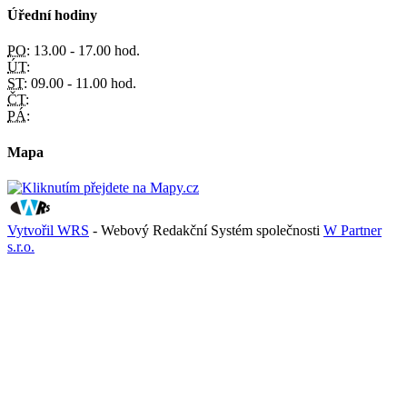
Úřední hodiny
PO:
13.00 - 17.00 hod.
ÚT:
ST:
09.00 - 11.00 hod.
ČT:
PÁ:
Mapa
Vytvořil WRS
- Webový Redakční Systém společnosti
W Partner
s.r.o.