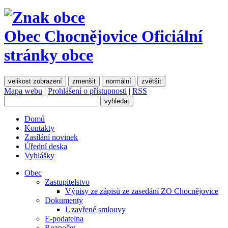
Obec Chocnějovice
Oficiální
stránky obce
velikost zobrazení
zmenšit
normální
zvětšit
Mapa webu
|
Prohlášení o přístupnosti
|
RSS
Domů
Kontakty
Zasílání novinek
Úřední deska
Vyhlášky
Obec
Zastupitelstvo
Výpisy ze zápisů ze zasedání ZO Chocnějovice
Dokumenty
Uzavřené smlouvy
E-podatelna
Rozpočet