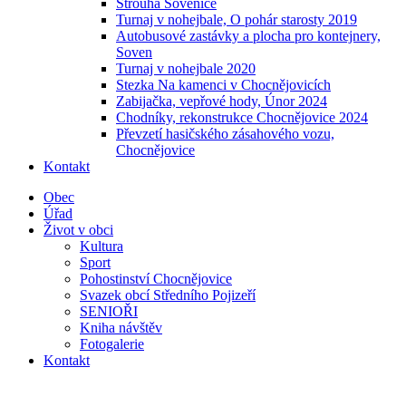
Strouha Sovenice
Turnaj v nohejbale, O pohár starosty 2019
Autobusové zastávky a plocha pro kontejnery,
Soven
Turnaj v nohejbale 2020
Stezka Na kamenci v Chocnějovicích
Zabijačka, vepřové hody, Únor 2024
Chodníky, rekonstrukce Chocnějovice 2024
Převzetí hasičského zásahového vozu,
Chocnějovice
Kontakt
Obec
Úřad
Život v obci
Kultura
Sport
Pohostinství Chocnějovice
Svazek obcí Středního Pojizeří
SENIOŘI
Kniha návštěv
Fotogalerie
Kontakt