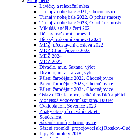
Fotogalerie
Lavičky a relaxační místa
Turnaj v nohejbale 2021, Chocnějovice
Turnaj v nohejbale 2022, O pohár starosty
Turnaj v nohejbale 2023, O pohár starosty
Mikuláš, anděl a čerti 2021
Dětský maškarní karneval
Dětský maškarní karneval 2024
MDŽ, představení a oslava 2022
MDŽ Chocnějovice 2023
MDŽ 2024
MDŽ 2025
Divadlo, muz. Saxana, výlet
Divadlo, muz. Tarzan, výlet
Pálení čarodějnic 2022, Chocnějovice
Pálení čarodějnic 2023, Chocnějovice
Pálení čarodějnic 2024, Chocnějovice
Oslava 700. let obce, setkání rodáků a přátel
Mohelská vodovodní skupina, 100 let
Cyklobiatlon, Sovenice 2023
Znaky obce, předávání dekretu
Současnost
Sázení stromů, Chocnějovice
Sázení stromků, propojovací alej Rostkov-Ouč
Lípy Republiky 2018