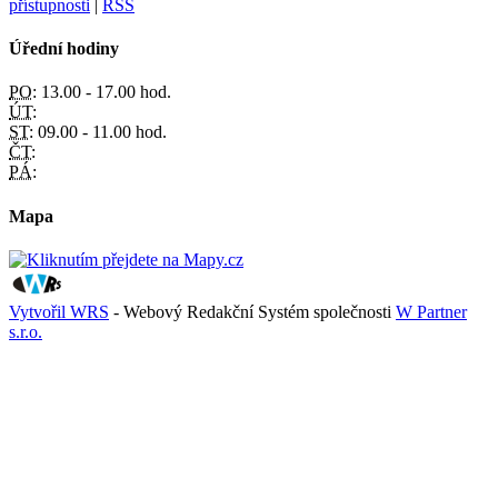
přístupnosti
|
RSS
Úřední hodiny
PO:
13.00 - 17.00 hod.
ÚT:
ST:
09.00 - 11.00 hod.
ČT:
PÁ:
Mapa
Vytvořil WRS
- Webový Redakční Systém společnosti
W Partner
s.r.o.