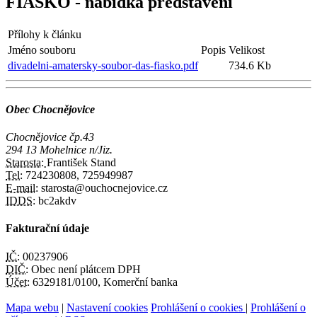
FIASKO - nabídka představení
Přílohy k článku
Jméno souboru
Popis
Velikost
divadelni-amatersky-soubor-das-fiasko.pdf
734.6 Kb
Obec Chocnějovice
Chocnějovice čp.43
294 13 Mohelnice n/Jiz.
Starosta:
František Stand
Tel:
724230808, 725949987
E-mail:
starosta@ouchocnejovice.cz
IDDS:
bc2akdv
Fakturační údaje
IČ:
00237906
DIČ:
Obec není plátcem DPH
Účet:
6329181/0100, Komerční banka
Mapa webu
|
Nastavení cookies
Prohlášení o cookies
|
Prohlášení o