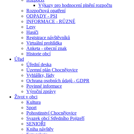
Výkazy pro hodnocení plnění rozpočtu
Rozpočtová opatření
ODPADY - PSI
INFORMACE - RŮZNÉ
Lesy
Hasiči
Registrace návštěvníků
Virtuální prohlídka
Anketa - obecní znak
Historie obcí
Úřad
Úřední deska
Územní plán Chocnějovice
Vyhlášky, řády
Ochrana osobních údajů - GDPR
Povinné informace
Výroční zprávy
Život v obci
Kultura
Sport
Pohostinství Chocnějovice
Svazek obcí Středního Pojizeří
SENIOŘI
Kniha návštěv