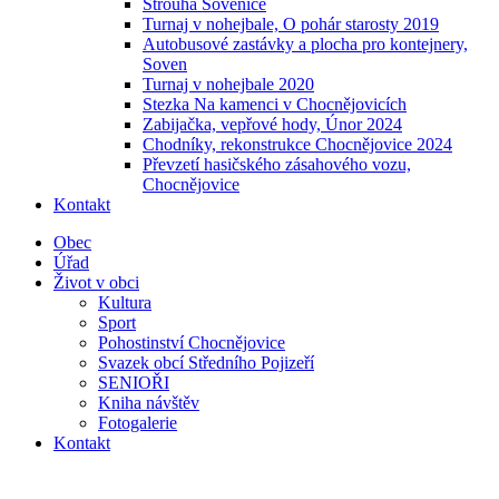
Strouha Sovenice
Turnaj v nohejbale, O pohár starosty 2019
Autobusové zastávky a plocha pro kontejnery,
Soven
Turnaj v nohejbale 2020
Stezka Na kamenci v Chocnějovicích
Zabijačka, vepřové hody, Únor 2024
Chodníky, rekonstrukce Chocnějovice 2024
Převzetí hasičského zásahového vozu,
Chocnějovice
Kontakt
Obec
Úřad
Život v obci
Kultura
Sport
Pohostinství Chocnějovice
Svazek obcí Středního Pojizeří
SENIOŘI
Kniha návštěv
Fotogalerie
Kontakt