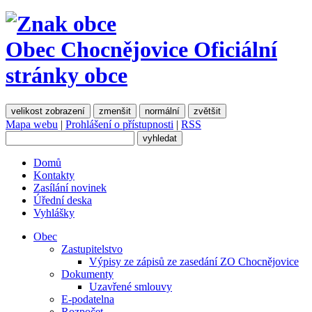
Obec Chocnějovice
Oficiální
stránky obce
velikost zobrazení
zmenšit
normální
zvětšit
Mapa webu
|
Prohlášení o přístupnosti
|
RSS
Domů
Kontakty
Zasílání novinek
Úřední deska
Vyhlášky
Obec
Zastupitelstvo
Výpisy ze zápisů ze zasedání ZO Chocnějovice
Dokumenty
Uzavřené smlouvy
E-podatelna
Rozpočet