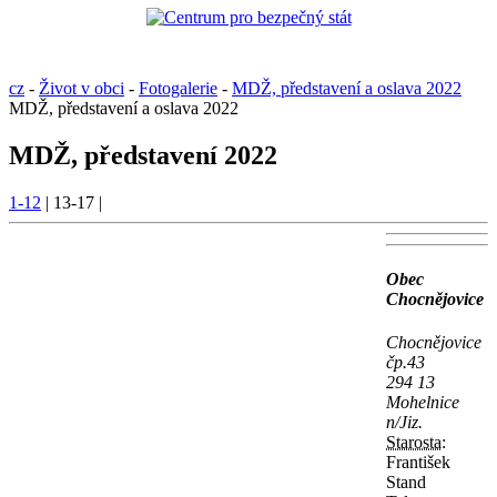
cz
-
Život v obci
-
Fotogalerie
-
MDŽ, představení a oslava 2022
MDŽ, představení a oslava 2022
MDŽ, představení 2022
1-12
|
13-17
|
Obec
Chocnějovice
Chocnějovice
čp.43
294 13
Mohelnice
n/Jiz.
Starosta:
František
Stand