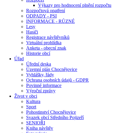
Výkazy pro hodnocení plnění rozpočtu
Rozpočtová opatření
ODPADY - PSI
INFORMACE - RŮZNÉ
Lesy
Hasiči
Registrace návštěvníků
Virtuální prohlídka
Anketa - obecní znak
Historie obcí
Úřad
Úřední deska
Územní plán Chocnějovice
Vyhlášky, řády
Ochrana osobních údajů - GDPR
Povinné informace
Výroční zprávy
Život v obci
Kultura
Sport
Pohostinství Chocnějovice
Svazek obcí Středního Pojizeří
SENIOŘI
Kniha návštěv