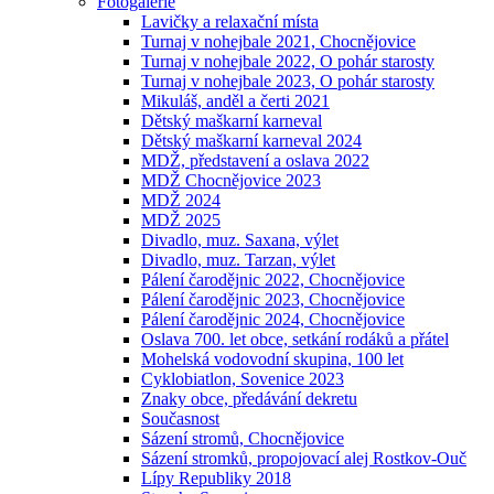
Fotogalerie
Lavičky a relaxační místa
Turnaj v nohejbale 2021, Chocnějovice
Turnaj v nohejbale 2022, O pohár starosty
Turnaj v nohejbale 2023, O pohár starosty
Mikuláš, anděl a čerti 2021
Dětský maškarní karneval
Dětský maškarní karneval 2024
MDŽ, představení a oslava 2022
MDŽ Chocnějovice 2023
MDŽ 2024
MDŽ 2025
Divadlo, muz. Saxana, výlet
Divadlo, muz. Tarzan, výlet
Pálení čarodějnic 2022, Chocnějovice
Pálení čarodějnic 2023, Chocnějovice
Pálení čarodějnic 2024, Chocnějovice
Oslava 700. let obce, setkání rodáků a přátel
Mohelská vodovodní skupina, 100 let
Cyklobiatlon, Sovenice 2023
Znaky obce, předávání dekretu
Současnost
Sázení stromů, Chocnějovice
Sázení stromků, propojovací alej Rostkov-Ouč
Lípy Republiky 2018