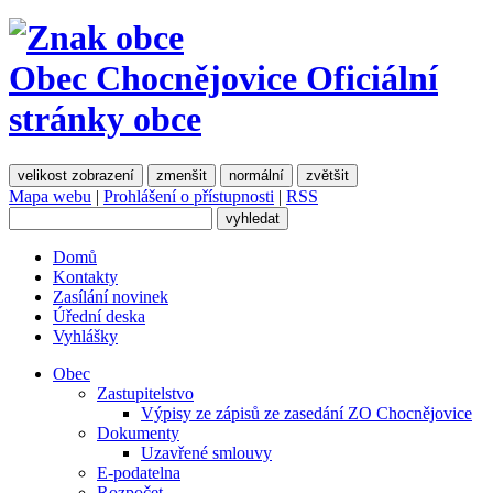
Obec Chocnějovice
Oficiální
stránky obce
velikost zobrazení
zmenšit
normální
zvětšit
Mapa webu
|
Prohlášení o přístupnosti
|
RSS
Domů
Kontakty
Zasílání novinek
Úřední deska
Vyhlášky
Obec
Zastupitelstvo
Výpisy ze zápisů ze zasedání ZO Chocnějovice
Dokumenty
Uzavřené smlouvy
E-podatelna
Rozpočet