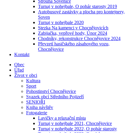
Strouha Sovenice
Turnaj v nohejbale, O pohár starosty 2019
Autobusové zastávky a plocha pro kontejnery,
Soven
Turnaj v nohejbale 2020
Stezka Na kamenci v Chocnějovicích
Zabijačka, vepřové hody, Únor 2024
Chodníky, rekonstrukce Chocnějovice 2024
Převzetí hasičského zásahového vozu,
Chocnějovice
Kontakt
Obec
Úřad
Život v obci
Kultura
Sport
Pohostinství Chocnějovice
Svazek obcí Středního Pojizeří
SENIOŘI
Kniha návštěv
Fotogalerie
Lavičky a relaxační místa
Turnaj v nohejbale 2021, Chocnějovice
Turnaj v nohejbale 2022, O pohár starosty