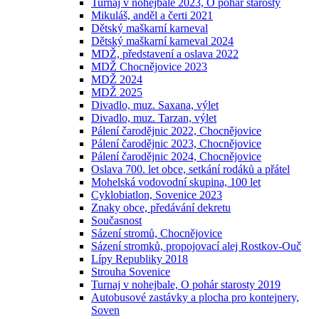
Turnaj v nohejbale 2023, O pohár starosty
Mikuláš, anděl a čerti 2021
Dětský maškarní karneval
Dětský maškarní karneval 2024
MDŽ, představení a oslava 2022
MDŽ Chocnějovice 2023
MDŽ 2024
MDŽ 2025
Divadlo, muz. Saxana, výlet
Divadlo, muz. Tarzan, výlet
Pálení čarodějnic 2022, Chocnějovice
Pálení čarodějnic 2023, Chocnějovice
Pálení čarodějnic 2024, Chocnějovice
Oslava 700. let obce, setkání rodáků a přátel
Mohelská vodovodní skupina, 100 let
Cyklobiatlon, Sovenice 2023
Znaky obce, předávání dekretu
Současnost
Sázení stromů, Chocnějovice
Sázení stromků, propojovací alej Rostkov-Ouč
Lípy Republiky 2018
Strouha Sovenice
Turnaj v nohejbale, O pohár starosty 2019
Autobusové zastávky a plocha pro kontejnery,
Soven