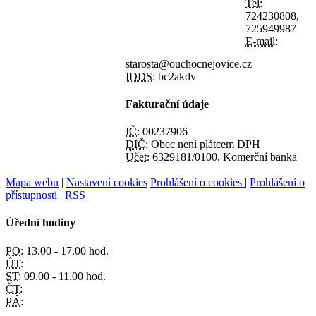
Tel:
724230808,
725949987
E-mail:
starosta@ouchocnejovice.cz
IDDS:
bc2akdv
Fakturační údaje
IČ:
00237906
DIČ:
Obec není plátcem DPH
Účet:
6329181/0100, Komerční banka
Mapa webu
|
Nastavení cookies
Prohlášení o cookies
|
Prohlášení o
přístupnosti
|
RSS
Úřední hodiny
PO:
13.00 - 17.00 hod.
ÚT:
ST:
09.00 - 11.00 hod.
ČT:
PÁ: