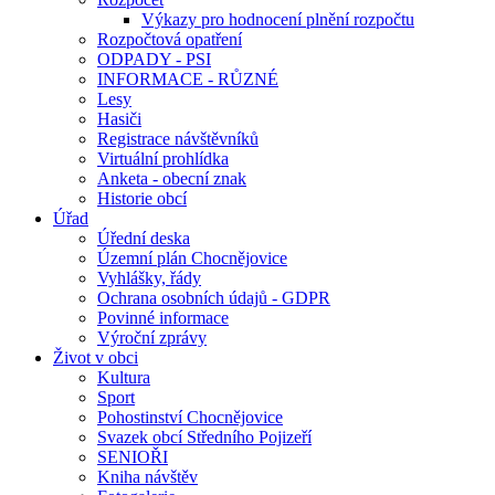
Výkazy pro hodnocení plnění rozpočtu
Rozpočtová opatření
ODPADY - PSI
INFORMACE - RŮZNÉ
Lesy
Hasiči
Registrace návštěvníků
Virtuální prohlídka
Anketa - obecní znak
Historie obcí
Úřad
Úřední deska
Územní plán Chocnějovice
Vyhlášky, řády
Ochrana osobních údajů - GDPR
Povinné informace
Výroční zprávy
Život v obci
Kultura
Sport
Pohostinství Chocnějovice
Svazek obcí Středního Pojizeří
SENIOŘI
Kniha návštěv