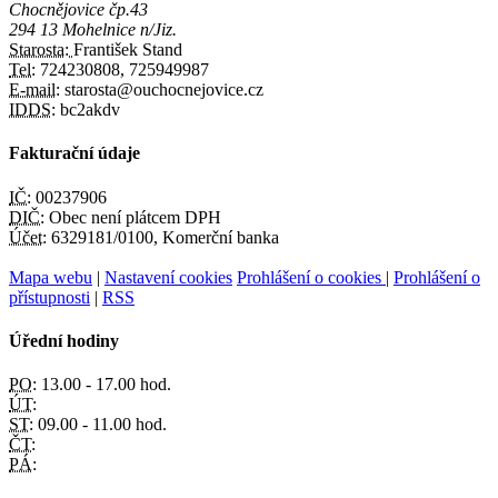
Chocnějovice čp.43
294 13 Mohelnice n/Jiz.
Starosta:
František Stand
Tel:
724230808, 725949987
E-mail:
starosta@ouchocnejovice.cz
IDDS:
bc2akdv
Fakturační údaje
IČ:
00237906
DIČ:
Obec není plátcem DPH
Účet:
6329181/0100, Komerční banka
Mapa webu
|
Nastavení cookies
Prohlášení o cookies
|
Prohlášení o
přístupnosti
|
RSS
Úřední hodiny
PO:
13.00 - 17.00 hod.
ÚT:
ST:
09.00 - 11.00 hod.
ČT:
PÁ: