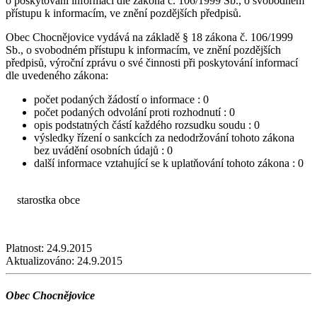
o poskytování informací dle zákona č. 106/1999 Sb., o svobodném
přístupu k informacím, ve znění pozdějších předpisů.
Obec Chocnějovice vydává na základě § 18 zákona č. 106/1999
Sb., o svobodném přístupu k informacím, ve znění pozdějších
předpisů, výroční zprávu o své činnosti při poskytování informací
dle uvedeného zákona:
počet podaných žádostí o informace : 0
počet podaných odvolání proti rozhodnutí : 0
opis podstatných částí každého rozsudku soudu : 0
výsledky řízení o sankcích za nedodržování tohoto zákona
bez uvádění osobních údajů : 0
další informace vztahující se k uplatňování tohoto zákona : 0
starostka obce
Platnost:
24.9.2015
Aktualizováno:
24.9.2015
Obec Chocnějovice