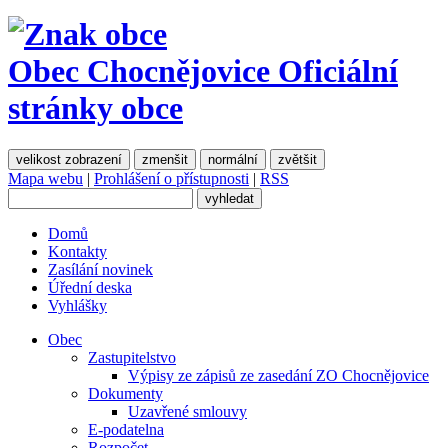
Obec Chocnějovice
Oficiální
stránky obce
velikost zobrazení
zmenšit
normální
zvětšit
Mapa webu
|
Prohlášení o přístupnosti
|
RSS
Domů
Kontakty
Zasílání novinek
Úřední deska
Vyhlášky
Obec
Zastupitelstvo
Výpisy ze zápisů ze zasedání ZO Chocnějovice
Dokumenty
Uzavřené smlouvy
E-podatelna
Rozpočet