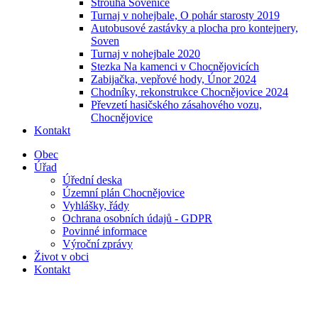
Strouha Sovenice
Turnaj v nohejbale, O pohár starosty 2019
Autobusové zastávky a plocha pro kontejnery,
Soven
Turnaj v nohejbale 2020
Stezka Na kamenci v Chocnějovicích
Zabijačka, vepřové hody, Únor 2024
Chodníky, rekonstrukce Chocnějovice 2024
Převzetí hasičského zásahového vozu,
Chocnějovice
Kontakt
Obec
Úřad
Úřední deska
Územní plán Chocnějovice
Vyhlášky, řády
Ochrana osobních údajů - GDPR
Povinné informace
Výroční zprávy
Život v obci
Kontakt