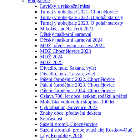
Fotogalerie
Lavičky a relaxační místa
Turnaj v nohejbale 2021, Chocnějovice
Turnaj v nohejbale 2022, O pohár starosty
Turnaj v nohejbale 2023, O pohár starosty
Mikuláš, anděl a čerti 2021
Dětský maškarní karneval
Dětský maškarní karneval 2024
MDŽ, představení a oslava 2022
MDŽ Chocnějovice 2023
MDŽ 2024
MDŽ 2025
Divadlo, muz. Saxana, výlet
Divadlo, muz. Tarzan, výlet
Pálení čarodějnic 2022, Chocnějovice
Pálení čarodějnic 2023, Chocnějovice
Pálení čarodějnic 2024, Chocnějovice
Oslava 700. let obce, setkání rodáků a přátel
Mohelská vodovodní skupina, 100 let
Cyklobiatlon, Sovenice 2023
Znaky obce, předávání dekretu
Současnost
Sázení stromů, Chocnějovice
Sázení stromků, propojovací alej Rostkov-Ouč
Lípy Republiky 2018