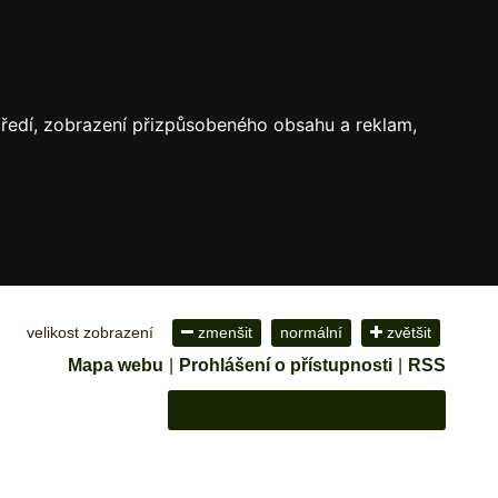
středí, zobrazení přizpůsobeného obsahu a reklam,
velikost zobrazení
zmenšit
normální
zvětšit
Mapa webu
|
Prohlášení o přístupnosti
|
RSS