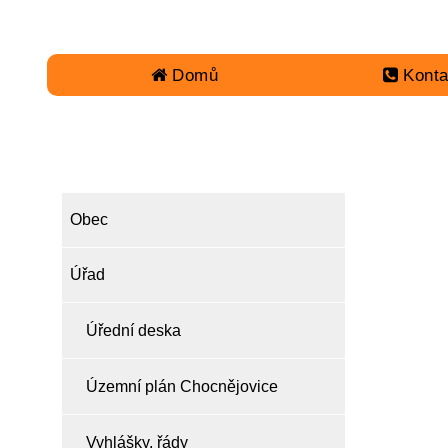
Domů
Konta
OBEC
Obec
Úřad
Úřední deska
Územní plán Chocnějovice
Vyhlášky, řády