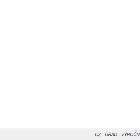
CZ
-
ÚŘAD
-
VÝROČN