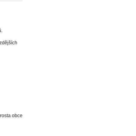
ů.
zdějších
arosta obce