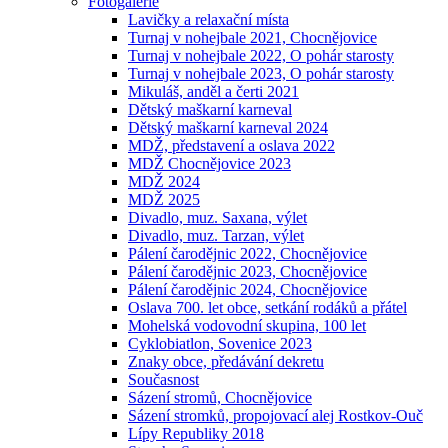
Fotogalerie
Lavičky a relaxační místa
Turnaj v nohejbale 2021, Chocnějovice
Turnaj v nohejbale 2022, O pohár starosty
Turnaj v nohejbale 2023, O pohár starosty
Mikuláš, anděl a čerti 2021
Dětský maškarní karneval
Dětský maškarní karneval 2024
MDŽ, představení a oslava 2022
MDŽ Chocnějovice 2023
MDŽ 2024
MDŽ 2025
Divadlo, muz. Saxana, výlet
Divadlo, muz. Tarzan, výlet
Pálení čarodějnic 2022, Chocnějovice
Pálení čarodějnic 2023, Chocnějovice
Pálení čarodějnic 2024, Chocnějovice
Oslava 700. let obce, setkání rodáků a přátel
Mohelská vodovodní skupina, 100 let
Cyklobiatlon, Sovenice 2023
Znaky obce, předávání dekretu
Současnost
Sázení stromů, Chocnějovice
Sázení stromků, propojovací alej Rostkov-Ouč
Lípy Republiky 2018