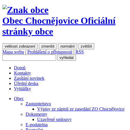
Obec Chocnějovice
Oficiální
stránky obce
velikost zobrazení
zmenšit
normální
zvětšit
Mapa webu
|
Prohlášení o přístupnosti
|
RSS
Domů
Kontakty
Zasílání novinek
Úřední deska
Vyhlášky
Obec
Zastupitelstvo
Výpisy ze zápisů ze zasedání ZO Chocnějovice
Dokumenty
Uzavřené smlouvy
E-podatelna
Rozpočet