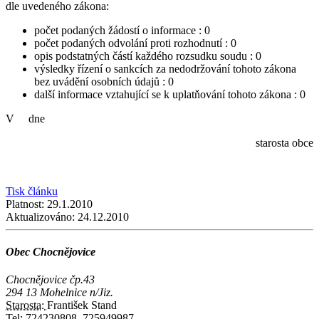
dle uvedeného zákona:
počet podaných žádostí o informace : 0
počet podaných odvolání proti rozhodnutí : 0
opis podstatných částí každého rozsudku soudu : 0
výsledky řízení o sankcích za nedodržování tohoto zákona
bez uvádění osobních údajů : 0
další informace vztahující se k uplatňování tohoto zákona : 0
V dne
starosta obce
Tisk článku
Platnost:
29.1.2010
Aktualizováno:
24.12.2010
Obec Chocnějovice
Chocnějovice čp.43
294 13 Mohelnice n/Jiz.
Starosta:
František Stand
Tel:
724230808, 725949987