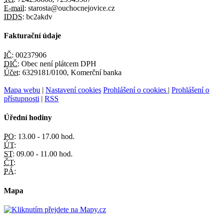
E-mail:
starosta@ouchocnejovice.cz
IDDS:
bc2akdv
Fakturační údaje
IČ:
00237906
DIČ:
Obec není plátcem DPH
Účet:
6329181/0100, Komerční banka
Mapa webu
|
Nastavení cookies
Prohlášení o cookies
|
Prohlášení o
přístupnosti
|
RSS
Úřední hodiny
PO:
13.00 - 17.00 hod.
ÚT:
ST:
09.00 - 11.00 hod.
ČT:
PÁ:
Mapa