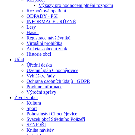
Výkazy pro hodnocení plnění rozpočtu
Rozpočtová opatření
ODPADY - PSI
INFORMACE - RŮZNÉ
Lesy
Hasiči
Registrace návštěvníků
Virtuální prohlídka
Anketa - obecní znak
Historie obcí
Úřad
Úřední deska
Územní plán Chocnějovice
Vyhlášky, řády
Ochrana osobních údajů - GDPR
Povinné informace
Výroční zprávy
Život v obci
Kultura
Sport
Pohostinství Chocnějovice
Svazek obcí Středního Pojizeří
SENIOŘI
Kniha návštěv