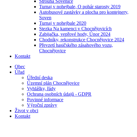
Strouha Sovenice
Turnaj v nohejbale, O pohár starosty 2019
Autobusové zastávky a plocha pro kontejnery,
Soven
Turnaj v nohejbale 2020
Stezka Na kamenci v Chocnějovicích
Zabijačka, vepřové hody, Únor 2024
Chodníky, rekonstrukce Chocnějovice 2024
Převzetí hasičského zásahového vozu,
Chocnějovice
Kontakt
Obec
Úřad
Úřední deska
Územní plán Chocnějovice
Vyhlášky, řády
Ochrana osobních údajů - GDPR
Povinné informace
Výroční zprávy
Život v obci
Kontakt