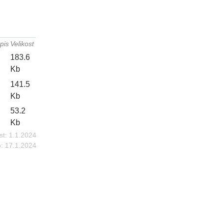
pis
Velikost
183.6
Kb
141.5
Kb
53.2
Kb
st:
1.1.2024
:
17.1.2024