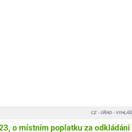
CZ
-
ÚŘAD
-
VYHLÁŠ
3, o místním poplatku za odkládání