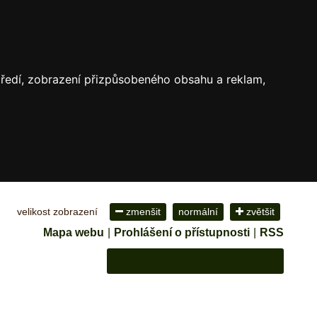
středí, zobrazení přizpůsobeného obsahu a reklam,
velikost zobrazení
zmenšit
normální
zvětšit
Mapa webu
|
Prohlášení o přístupnosti
|
RSS