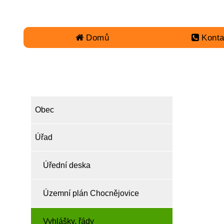
Domů
Konta
OBEC
Obec
Úřad
Úřední deska
Územní plán Chocnějovice
Vyhlášky, řády