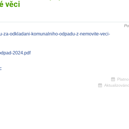
é věci
Po
u-za-odkladani-komunalniho-odpadu-z-nemovite-veci-
odpad-2024.pdf
c
Platno
Aktualizováno