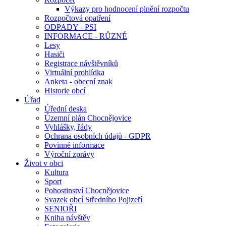
Výkazy pro hodnocení plnění rozpočtu
Rozpočtová opatření
ODPADY - PSI
INFORMACE - RŮZNÉ
Lesy
Hasiči
Registrace návštěvníků
Virtuální prohlídka
Anketa - obecní znak
Historie obcí
Úřad
Úřední deska
Územní plán Chocnějovice
Vyhlášky, řády
Ochrana osobních údajů - GDPR
Povinné informace
Výroční zprávy
Život v obci
Kultura
Sport
Pohostinství Chocnějovice
Svazek obcí Středního Pojizeří
SENIOŘI
Kniha návštěv