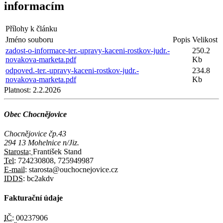
informacím
Přílohy k článku
Jméno souboru
Popis
Velikost
zadost-o-informace-ter.-upravy-kaceni-rostkov-judr.-
250.2
novakova-marketa.pdf
Kb
odpoved.-ter.-upravy-kaceni-rostkov-judr.-
234.8
novakova-marketa.pdf
Kb
Platnost:
2.2.2026
Obec Chocnějovice
Chocnějovice čp.43
294 13 Mohelnice n/Jiz.
Starosta:
František Stand
Tel:
724230808, 725949987
E-mail:
starosta@ouchocnejovice.cz
IDDS:
bc2akdv
Fakturační údaje
IČ:
00237906