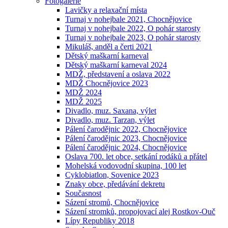
Fotogalerie
Lavičky a relaxační místa
Turnaj v nohejbale 2021, Chocnějovice
Turnaj v nohejbale 2022, O pohár starosty
Turnaj v nohejbale 2023, O pohár starosty
Mikuláš, anděl a čerti 2021
Dětský maškarní karneval
Dětský maškarní karneval 2024
MDŽ, představení a oslava 2022
MDŽ Chocnějovice 2023
MDŽ 2024
MDŽ 2025
Divadlo, muz. Saxana, výlet
Divadlo, muz. Tarzan, výlet
Pálení čarodějnic 2022, Chocnějovice
Pálení čarodějnic 2023, Chocnějovice
Pálení čarodějnic 2024, Chocnějovice
Oslava 700. let obce, setkání rodáků a přátel
Mohelská vodovodní skupina, 100 let
Cyklobiatlon, Sovenice 2023
Znaky obce, předávání dekretu
Současnost
Sázení stromů, Chocnějovice
Sázení stromků, propojovací alej Rostkov-Ouč
Lípy Republiky 2018