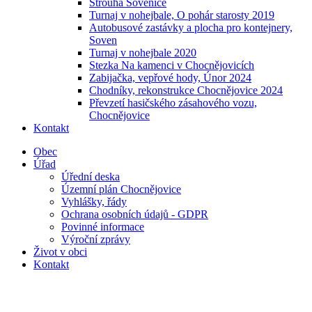
Strouha Sovenice
Turnaj v nohejbale, O pohár starosty 2019
Autobusové zastávky a plocha pro kontejnery,
Soven
Turnaj v nohejbale 2020
Stezka Na kamenci v Chocnějovicích
Zabijačka, vepřové hody, Únor 2024
Chodníky, rekonstrukce Chocnějovice 2024
Převzetí hasičského zásahového vozu,
Chocnějovice
Kontakt
Obec
Úřad
Úřední deska
Územní plán Chocnějovice
Vyhlášky, řády
Ochrana osobních údajů - GDPR
Povinné informace
Výroční zprávy
Život v obci
Kontakt