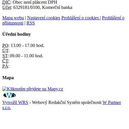
DIČ:
Obec není plátcem DPH
Účet:
6329181/0100, Komerční banka
Mapa webu
|
Nastavení cookies
Prohlášení o cookies
|
Prohlášení o
přístupnosti
|
RSS
Úřední hodiny
PO:
13.00 - 17.00 hod.
ÚT:
ST:
09.00 - 11.00 hod.
ČT:
PÁ:
Mapa
Vytvořil WRS
- Webový Redakční Systém společnosti
W Partner
s.r.o.