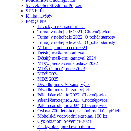
Pohostinství Chocnějovice
Svazek obcí Středního Pojizeří
SENIOŘI
Kniha návštěv
Fotogalerie
Lavičky a relaxační místa
Turnaj v nohejbale 2021, Chocnějovice
Turnaj v nohejbale 2022, O pohár starosty
Turnaj v nohejbale 2023, O pohár starosty
Mikuláš, anděl a čerti 2021
Dětský maškarní karneval
Dětský maškarní karneval 2024
MDŽ, představení a oslava 2022
MDŽ Chocnějovice 2023
MDŽ 2024
MDŽ 2025
Divadlo, muz. Saxana, výlet
Divadlo, muz. Tarzan, výlet
Pálení čarodějnic 2022, Chocnějovice
Pálení čarodějnic 2023, Chocnějovice
Pálení čarodějnic 2024, Chocnějovice
Oslava 700. let obce, setkání rodáků a přátel
Mohelská vodovodní skupina, 100 let
Cyklobiatlon, Sovenice 2023
Znaky obce, předávání dekretu