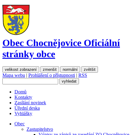
Obec Chocnějovice
Oficiální
stránky obce
velikost zobrazení
zmenšit
normální
zvětšit
Mapa webu
|
Prohlášení o přístupnosti
|
RSS
Domů
Kontakty
Zasílání novinek
Úřední deska
Vyhlášky
Obec
Zastupitelstvo
Výpisy ze zápisů ze zasedání ZO Chocnějovice