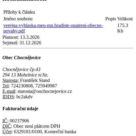
Přílohy k článku
Jméno souboru
Popis
Velikost
verejna-vyhlaska-meu-mn.hradiste-opatreni-obecne-
175.3
povahy.pdf
Kb
Platnost:
13.3.2026
Sejmutí:
31.12.2026
Obec Chocnějovice
Chocnějovice čp.43
294 13 Mohelnice n/Jiz.
Starosta:
František Stand
Tel:
724230808, 725949987
E-mail:
starosta@ouchocnejovice.cz
IDDS:
bc2akdv
Fakturační údaje
IČ:
00237906
DIČ:
Obec není plátcem DPH
Účet:
6329181/0100, Komerční banka