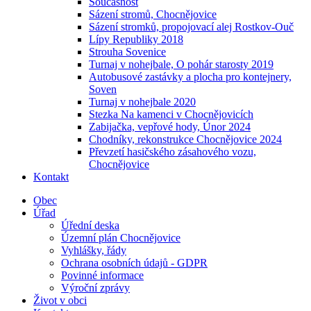
Současnost
Sázení stromů, Chocnějovice
Sázení stromků, propojovací alej Rostkov-Ouč
Lípy Republiky 2018
Strouha Sovenice
Turnaj v nohejbale, O pohár starosty 2019
Autobusové zastávky a plocha pro kontejnery,
Soven
Turnaj v nohejbale 2020
Stezka Na kamenci v Chocnějovicích
Zabijačka, vepřové hody, Únor 2024
Chodníky, rekonstrukce Chocnějovice 2024
Převzetí hasičského zásahového vozu,
Chocnějovice
Kontakt
Obec
Úřad
Úřední deska
Územní plán Chocnějovice
Vyhlášky, řády
Ochrana osobních údajů - GDPR
Povinné informace
Výroční zprávy
Život v obci