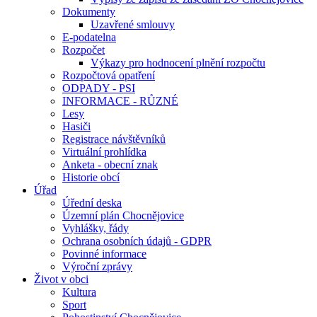
Dokumenty
Uzavřené smlouvy
E-podatelna
Rozpočet
Výkazy pro hodnocení plnění rozpočtu
Rozpočtová opatření
ODPADY - PSI
INFORMACE - RŮZNÉ
Lesy
Hasiči
Registrace návštěvníků
Virtuální prohlídka
Anketa - obecní znak
Historie obcí
Úřad
Úřední deska
Územní plán Chocnějovice
Vyhlášky, řády
Ochrana osobních údajů - GDPR
Povinné informace
Výroční zprávy
Život v obci
Kultura
Sport