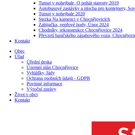
Turnaj v nohejbale, O pohár starosty 2019
Autobusové zastávky a plocha pro kontejnery, So
Turnaj v nohejbale 2020
Stezka Na kamenci v Chocnějovicích
Zabijačka, vepřové hody, Únor 2024
Chodníky, rekonstrukce Chocnějovice 2024
Převzetí hasičského zásahového vozu, Chocnějovi
Kontakt
Obec
Úřad
Úřední deska
Územní plán Chocnějovice
Vyhlášky, řády
Ochrana osobních údajů - GDPR
Povinné informace
Výroční zprávy
Život v obci
Kontakt