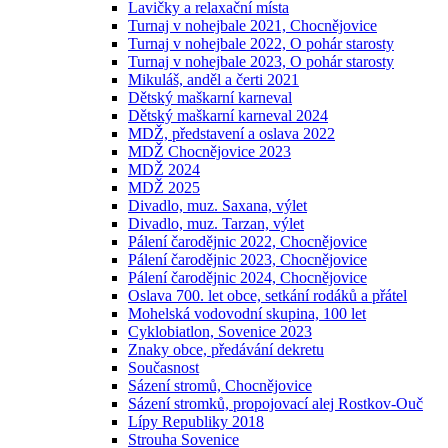
Lavičky a relaxační místa
Turnaj v nohejbale 2021, Chocnějovice
Turnaj v nohejbale 2022, O pohár starosty
Turnaj v nohejbale 2023, O pohár starosty
Mikuláš, anděl a čerti 2021
Dětský maškarní karneval
Dětský maškarní karneval 2024
MDŽ, představení a oslava 2022
MDŽ Chocnějovice 2023
MDŽ 2024
MDŽ 2025
Divadlo, muz. Saxana, výlet
Divadlo, muz. Tarzan, výlet
Pálení čarodějnic 2022, Chocnějovice
Pálení čarodějnic 2023, Chocnějovice
Pálení čarodějnic 2024, Chocnějovice
Oslava 700. let obce, setkání rodáků a přátel
Mohelská vodovodní skupina, 100 let
Cyklobiatlon, Sovenice 2023
Znaky obce, předávání dekretu
Současnost
Sázení stromů, Chocnějovice
Sázení stromků, propojovací alej Rostkov-Ouč
Lípy Republiky 2018
Strouha Sovenice