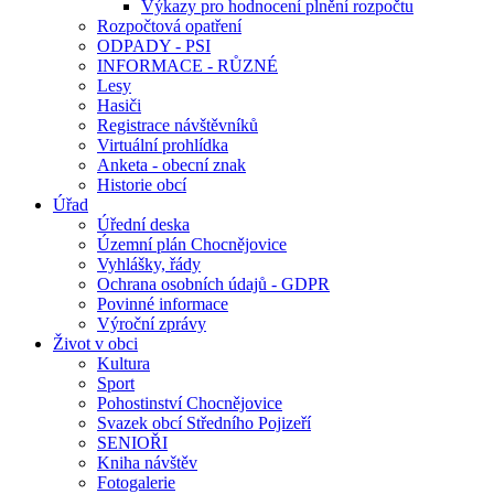
Výkazy pro hodnocení plnění rozpočtu
Rozpočtová opatření
ODPADY - PSI
INFORMACE - RŮZNÉ
Lesy
Hasiči
Registrace návštěvníků
Virtuální prohlídka
Anketa - obecní znak
Historie obcí
Úřad
Úřední deska
Územní plán Chocnějovice
Vyhlášky, řády
Ochrana osobních údajů - GDPR
Povinné informace
Výroční zprávy
Život v obci
Kultura
Sport
Pohostinství Chocnějovice
Svazek obcí Středního Pojizeří
SENIOŘI
Kniha návštěv
Fotogalerie