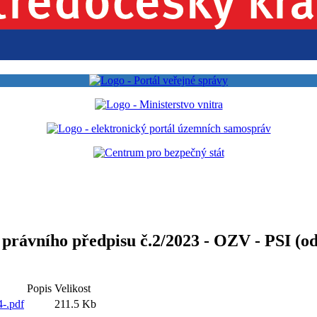
právního předpisu č.2/2023 - OZV - PSI (od
Popis
Velikost
4-.pdf
211.5 Kb