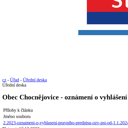
cz
-
Úřad
-
Úřední deska
Úřední deska
Obec Chocnějovice - oznámení o vyhlášení 
Přílohy k článku
Jméno souboru
2.2023-oznameni-o-vyhlaseni-pravniho-predpisu-ozv-psi-od-1.1.202