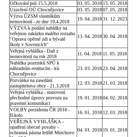
Očkování psů 15.5.2018
03. 05. 2018
15. 05. 2018
Uzavření OÚ Chocnějovice
03. 05. 2018
07. 05. 2018
Výzva ÚZSM vlastníkům
19. 04. 2018
31. 12. 2023
nemovitostí - ze dne 19.4.2018
VÝZVA k podání nabídky na
veřejnou zakázku malého rozsahu
13. 04. 2018
30. 04. 2018
"Oprava opěrné zdi u bývalé
školy v Sovenicích"
Veřejná vyhláška - Daň z
11. 04. 2018
11. 05. 2018
nemovitostí na rok 2018
Nabídka pozemků SPÚ k
náhradním restitucím - kú.
23. 03. 2018
23. 04. 2018
Chocnějovice
Pozvánka na zasedání
12. 03. 2018
21. 03. 2018
zastupitelstva obce - 21.3.2018
Veřejná vyhláška - stanovení
přechodné úpravy provozu na
19. 01. 2018
04. 02. 2018
pozemní komunikaci
VOLBY prezidenta ČR 2018 -
16. 01. 2018
12. 03. 2018
II.kolo
VEŘEJNÁ VYHLÁŠKA -
opatření obecné povahy -
04. 01. 2018
19. 01. 2018
ochranná pásma letiště Mnichovo