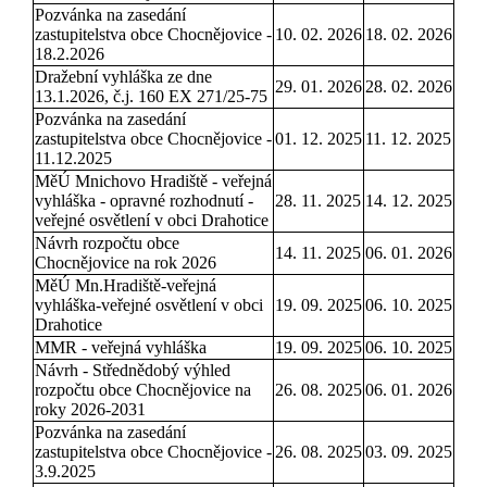
Pozvánka na zasedání
zastupitelstva obce Chocnějovice -
10. 02. 2026
18. 02. 2026
18.2.2026
Dražební vyhláška ze dne
29. 01. 2026
28. 02. 2026
13.1.2026, č.j. 160 EX 271/25-75
Pozvánka na zasedání
zastupitelstva obce Chocnějovice -
01. 12. 2025
11. 12. 2025
11.12.2025
MěÚ Mnichovo Hradiště - veřejná
vyhláška - opravné rozhodnutí -
28. 11. 2025
14. 12. 2025
veřejné osvětlení v obci Drahotice
Návrh rozpočtu obce
14. 11. 2025
06. 01. 2026
Chocnějovice na rok 2026
MěÚ Mn.Hradiště-veřejná
vyhláška-veřejné osvětlení v obci
19. 09. 2025
06. 10. 2025
Drahotice
MMR - veřejná vyhláška
19. 09. 2025
06. 10. 2025
Návrh - Střednědobý výhled
rozpočtu obce Chocnějovice na
26. 08. 2025
06. 01. 2026
roky 2026-2031
Pozvánka na zasedání
zastupitelstva obce Chocnějovice -
26. 08. 2025
03. 09. 2025
3.9.2025