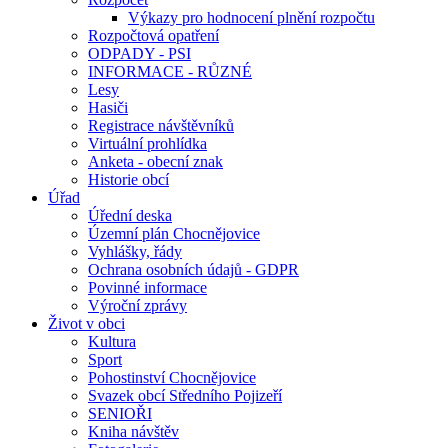
Výkazy pro hodnocení plnění rozpočtu
Rozpočtová opatření
ODPADY - PSI
INFORMACE - RŮZNÉ
Lesy
Hasiči
Registrace návštěvníků
Virtuální prohlídka
Anketa - obecní znak
Historie obcí
Úřad
Úřední deska
Územní plán Chocnějovice
Vyhlášky, řády
Ochrana osobních údajů - GDPR
Povinné informace
Výroční zprávy
Život v obci
Kultura
Sport
Pohostinství Chocnějovice
Svazek obcí Středního Pojizeří
SENIOŘI
Kniha návštěv