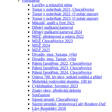
Fotogalerie
Lavičky a relaxační místa
Turnaj v nohejbale 2021, Chocnějovice
Turnaj v nohejbale 2022, O pohár starosty
Turnaj v nohejbale 2023, O pohár starosty
Mikuláš, anděl a čerti 2021
Dětský maškarní karneval
Dětský maškarní karneval 2024
MDŽ, představení a oslava 2022
MDŽ Chocnějovice 2023
MDŽ 2024
MDŽ 2025
Divadlo, muz. Saxana, výlet
Divadlo, muz. Tarzan, výlet
Pálení čarodějnic 2022, Chocnějovice
Pálení čarodějnic 2023, Chocnějovice
Pálení čarodějnic 2024, Chocnějovice
Oslava 700. let obce, setkání rodáků a přátel
Mohelská vodovodní skupina, 100 let
Cyklobiatlon, Sovenice 2023
Znaky obce, předávání dekretu
Současnost
Sázení stromů, Chocnějovice
Sázení stromků, propojovací alej Rostkov-Ouč
Lípy Republiky 2018