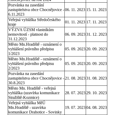
Pozvánka na zasedání
zastupitelstva obce Chocnějovice -
06. 11. 2023
15. 11. 2023
6.11.2023
Veřejná vyhláška Středočeského
01. 11. 2023
17. 11. 2023
kraje
VÝZVA ÚZSM vlastníkům
nemovitostí - platnost do
06. 09. 2023
31. 12. 2023
31.12.2023
Město Mn.Hradiště - oznámení o
vyhlášení právního předpisu
05. 09. 2023
20. 09. 2023
1/2023
Město Mn.Hradiště - oznámení o
vyhlášení právního předpisu
05. 09. 2023
20. 09. 2023
2/2023
Pozvánka na zasedání
zastupitelstva obce Chocnějovice -
21. 08. 2023
31. 08. 2023
30.8.2023
Město Mn. Hradiště - veřejná
vyhláška (uzavírka komunikace
28. 07. 2023
29. 10. 2023
Stražiště-Kozmice)
Veřejná vyhláška MěÚ
Mn.Hradiště - uzavírka
19. 07. 2023
04. 08. 2023
komunikace Drahotice - Sovinky