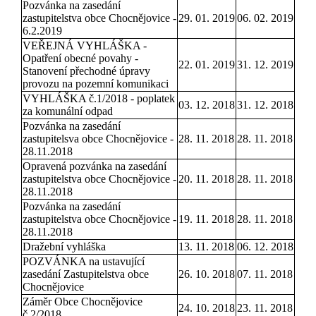
Pozvánka na zasedání
zastupitelstva obce Chocnějovice -
29. 01. 2019
06. 02. 2019
6.2.2019
VEŘEJNÁ VYHLÁŠKA -
Opatření obecné povahy -
22. 01. 2019
31. 12. 2019
Stanovení přechodné úpravy
provozu na pozemní komunikaci
VYHLÁŠKA č.1/2018 - poplatek
03. 12. 2018
31. 12. 2018
za komunální odpad
Pozvánka na zasedání
zastupitelsva obce Chocnějovice -
28. 11. 2018
28. 11. 2018
28.11.2018
Opravená pozvánka na zasedání
zastupitelstva obce Chocnějovice -
20. 11. 2018
28. 11. 2018
28.11.2018
Pozvánka na zasedání
zastupitelstva obce Chocnějovice -
19. 11. 2018
28. 11. 2018
28.11.2018
Dražební vyhláška
13. 11. 2018
06. 12. 2018
POZVÁNKA na ustavující
zasedání Zastupitelstva obce
26. 10. 2018
07. 11. 2018
Chocnějovice
Záměr Obce Chocnějovice
24. 10. 2018
23. 11. 2018
č.2/2018