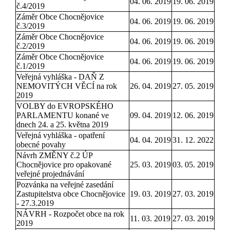
04. 06. 2019
19. 06. 2019
č.4/2019
Záměr Obce Chocnějovice
04. 06. 2019
19. 06. 2019
č.3/2019
Záměr Obce Chocnějovice
04. 06. 2019
19. 06. 2019
č.2/2019
Záměr Obce Chocnějovice
04. 06. 2019
19. 06. 2019
č.1/2019
Veřejná vyhláška - DAŇ Z
NEMOVITÝCH VĚCÍ na rok
26. 04. 2019
27. 05. 2019
2019
VOLBY do EVROPSKÉHO
PARLAMENTU konané ve
09. 04. 2019
12. 06. 2019
dnech 24. a 25. května 2019
Veřejná vyhláška - opatření
04. 04. 2019
31. 12. 2022
obecné povahy
Návrh ZMĚNY č.2 ÚP
Chocnějovice pro opakované
25. 03. 2019
03. 05. 2019
veřejné projednávání
Pozvánka na veřejné zasedání
Zastupitelstva obce Chocnějovice
19. 03. 2019
27. 03. 2019
- 27.3.2019
NÁVRH - Rozpočet obce na rok
11. 03. 2019
27. 03. 2019
2019