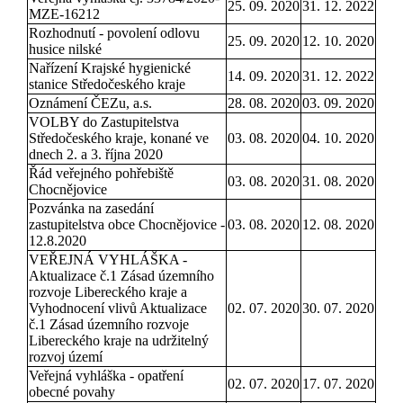
25. 09. 2020
31. 12. 2022
MZE-16212
Rozhodnutí - povolení odlovu
25. 09. 2020
12. 10. 2020
husice nilské
Nařízení Krajské hygienické
14. 09. 2020
31. 12. 2022
stanice Středočeského kraje
Oznámení ČEZu, a.s.
28. 08. 2020
03. 09. 2020
VOLBY do Zastupitelstva
Středočeského kraje, konané ve
03. 08. 2020
04. 10. 2020
dnech 2. a 3. října 2020
Řád veřejného pohřebiště
03. 08. 2020
31. 08. 2020
Chocnějovice
Pozvánka na zasedání
zastupitelstva obce Chocnějovice -
03. 08. 2020
12. 08. 2020
12.8.2020
VEŘEJNÁ VYHLÁŠKA -
Aktualizace č.1 Zásad územního
rozvoje Libereckého kraje a
Vyhodnocení vlivů Aktualizace
02. 07. 2020
30. 07. 2020
č.1 Zásad územního rozvoje
Libereckého kraje na udržitelný
rozvoj území
Veřejná vyhláška - opatření
02. 07. 2020
17. 07. 2020
obecné povahy