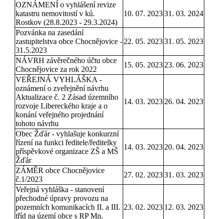
OZNÁMENÍ o vyhlášení revize
katastru nemovitostí v kú.
10. 07. 2023
31. 03. 2024
Rostkov (28.8.2023 - 29.3.2024)
Pozvánka na zasedání
zastupitelstva obce Chocnějovice -
22. 05. 2023
31. 05. 2023
31.5.2023
NÁVRH závěrečného účtu obce
15. 05. 2023
23. 06. 2023
Chocnějovice za rok 2022
VEŘEJNÁ VYHLÁŠKA -
oznámení o zveřejnění návrhu
Aktualizace č. 2 Zásad územního
14. 03. 2023
26. 04. 2023
rozvoje Libereckého kraje a o
konání veřejného projednání
tohoto návrhu
Obec Žďár - vyhlašuje konkurzní
řízení na funkci ředitele/ředitelky
14. 03. 2023
20. 04. 2023
příspěvkové organizace ZŠ a MŠ
Žďár
ZÁMĚR obce Chocnějovice
27. 02. 2023
31. 03. 2023
č.1/2023
Veřejná vyhláška - stanovení
přechodné úpravy provozu na
pozemních komunikacích II. a III.
23. 02. 2023
12. 03. 2023
tříd na území obce s RP Mn.