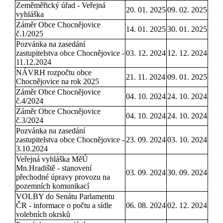
Zeměměřický úřad - Veřejná
20. 01. 2025
09. 02. 2025
vyhláška
Záměr Obce Chocnějovice
14. 01. 2025
30. 01. 2025
č.1/2025
Pozvánka na zasedání
zastupitelstva obce Chocnějovice -
03. 12. 2024
12. 12. 2024
11.12.2024
NÁVRH rozpočtu obce
21. 11. 2024
09. 01. 2025
Chocnějovice na rok 2025
Záměr Obce Chocnějovice
04. 10. 2024
24. 10. 2024
č.4/2024
Záměr Obce Chocnějovice
04. 10. 2024
24. 10. 2024
č.3/2024
Pozvánka na zasedání
zastupitelstva obce Chocnějovice -
23. 09. 2024
03. 10. 2024
3.10.2024
Veřejná vyhláška MěÚ
Mn.Hradiště - stanovení
03. 09. 2024
30. 09. 2024
přechodné úpravy provozu na
pozemních komunikací
VOLBY do Senátu Parlamentu
ČR - informace o počtu a sídle
06. 08. 2024
02. 12. 2024
volebních okrsků