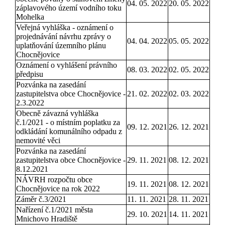
04. 05. 2022
20. 05. 2022
záplavového území vodního toku
Mohelka
Veřejná vyhláška - oznámení o
projednávání návrhu zprávy o
04. 04. 2022
05. 05. 2022
uplatňování územního plánu
Chocnějovice
Oznámení o vyhlášení právního
08. 03. 2022
02. 05. 2022
předpisu
Pozvánka na zasedání
zastupitelstva obce Chocnějovice -
21. 02. 2022
02. 03. 2022
2.3.2022
Obecně závazná vyhláška
č.1/2021 - o místním poplatku za
09. 12. 2021
26. 12. 2021
odkládání komunálního odpadu z
nemovité věci
Pozvánka na zasedání
zastupitelstva obce Chocnějovice -
29. 11. 2021
08. 12. 2021
8.12.2021
NÁVRH rozpočtu obce
19. 11. 2021
08. 12. 2021
Chocnějovice na rok 2022
Záměr č.3/2021
11. 11. 2021
28. 11. 2021
Nařízení č.1/2021 města
29. 10. 2021
14. 11. 2021
Mnichovo Hradiště