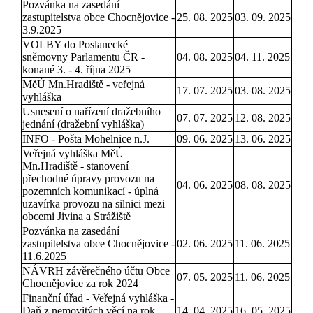
Pozvánka na zasedání
zastupitelstva obce Chocnějovice -
25. 08. 2025
03. 09. 2025
3.9.2025
VOLBY do Poslanecké
sněmovny Parlamentu ČR -
04. 08. 2025
04. 11. 2025
konané 3. - 4. října 2025
MěÚ Mn.Hradiště - veřejná
17. 07. 2025
03. 08. 2025
vyhláška
Usnesení o nařízení dražebního
07. 07. 2025
12. 08. 2025
jednání (dražební vyhláška)
INFO - Pošta Mohelnice n.J.
09. 06. 2025
13. 06. 2025
Veřejná vyhláška MěÚ
Mn.Hradiště - stanovení
přechodné úpravy provozu na
04. 06. 2025
08. 08. 2025
pozemních komunikací - úplná
uzavírka provozu na silnici mezi
obcemi Jivina a Strážiště
Pozvánka na zasedání
zastupitelstva obce Chocnějovice -
02. 06. 2025
11. 06. 2025
11.6.2025
NÁVRH závěrečného účtu Obce
07. 05. 2025
11. 06. 2025
Chocnějovice za rok 2024
Finanční úřad - Veřejná vyhláška -
Daň z nemovitých věcí na rok
14. 04. 2025
16. 05. 2025