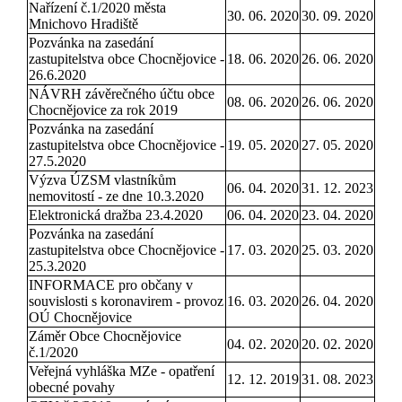
Nařízení č.1/2020 města
30. 06. 2020
30. 09. 2020
Mnichovo Hradiště
Pozvánka na zasedání
zastupitelstva obce Chocnějovice -
18. 06. 2020
26. 06. 2020
26.6.2020
NÁVRH závěrečného účtu obce
08. 06. 2020
26. 06. 2020
Chocnějovice za rok 2019
Pozvánka na zasedání
zastupitelstva obce Chocnějovice -
19. 05. 2020
27. 05. 2020
27.5.2020
Výzva ÚZSM vlastníkům
06. 04. 2020
31. 12. 2023
nemovitostí - ze dne 10.3.2020
Elektronická dražba 23.4.2020
06. 04. 2020
23. 04. 2020
Pozvánka na zasedání
zastupitelstva obce Chocnějovice -
17. 03. 2020
25. 03. 2020
25.3.2020
INFORMACE pro občany v
souvislosti s koronavirem - provoz
16. 03. 2020
26. 04. 2020
OÚ Chocnějovice
Záměr Obce Chocnějovice
04. 02. 2020
20. 02. 2020
č.1/2020
Veřejná vyhláška MZe - opatření
12. 12. 2019
31. 08. 2023
obecné povahy