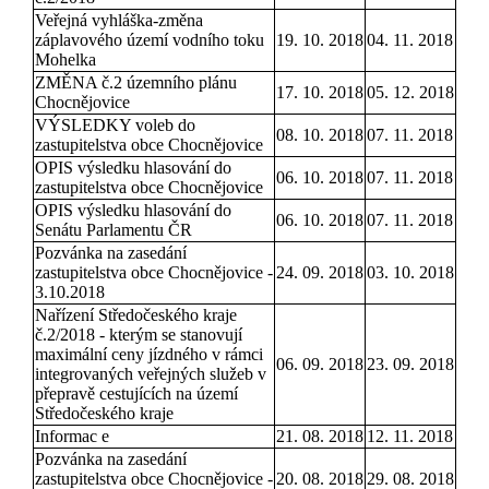
Veřejná vyhláška-změna
záplavového území vodního toku
19. 10. 2018
04. 11. 2018
Mohelka
ZMĚNA č.2 územního plánu
17. 10. 2018
05. 12. 2018
Chocnějovice
VÝSLEDKY voleb do
08. 10. 2018
07. 11. 2018
zastupitelstva obce Chocnějovice
OPIS výsledku hlasování do
06. 10. 2018
07. 11. 2018
zastupitelstva obce Chocnějovice
OPIS výsledku hlasování do
06. 10. 2018
07. 11. 2018
Senátu Parlamentu ČR
Pozvánka na zasedání
zastupitelstva obce Chocnějovice -
24. 09. 2018
03. 10. 2018
3.10.2018
Nařízení Středočeského kraje
č.2/2018 - kterým se stanovují
maximální ceny jízdného v rámci
06. 09. 2018
23. 09. 2018
integrovaných veřejných služeb v
přepravě cestujících na území
Středočeského kraje
Informac e
21. 08. 2018
12. 11. 2018
Pozvánka na zasedání
zastupitelstva obce Chocnějovice -
20. 08. 2018
29. 08. 2018