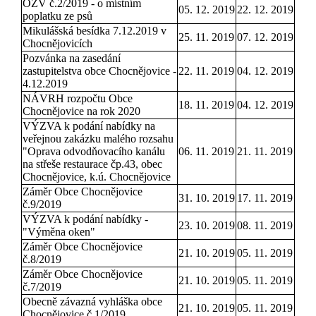
OZV č.2/2019 - o místním
05. 12. 2019
22. 12. 2019
poplatku ze psů
Mikulášská besídka 7.12.2019 v
25. 11. 2019
07. 12. 2019
Chocnějovicích
Pozvánka na zasedání
zastupitelstva obce Chocnějovice -
22. 11. 2019
04. 12. 2019
4.12.2019
NÁVRH rozpočtu Obce
18. 11. 2019
04. 12. 2019
Chocnějovice na rok 2020
VÝZVA k podání nabídky na
veřejnou zakázku malého rozsahu
"Oprava odvodňovacího kanálu
06. 11. 2019
21. 11. 2019
na střeše restaurace čp.43, obec
Chocnějovice, k.ú. Chocnějovice
Záměr Obce Chocnějovice
31. 10. 2019
17. 11. 2019
č.9/2019
VÝZVA k podání nabídky -
23. 10. 2019
08. 11. 2019
"Výměna oken"
Záměr Obce Chocnějovice
21. 10. 2019
05. 11. 2019
č.8/2019
Záměr Obce Chocnějovice
21. 10. 2019
05. 11. 2019
č.7/2019
Obecně závazná vyhláška obce
21. 10. 2019
05. 11. 2019
Chocnějovice č.1/2019