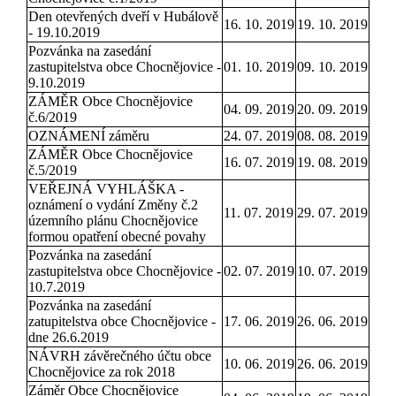
Den otevřených dveří v Hubálově
16. 10. 2019
19. 10. 2019
- 19.10.2019
Pozvánka na zasedání
zastupitelstva obce Chocnějovice -
01. 10. 2019
09. 10. 2019
9.10.2019
ZÁMĚR Obce Chocnějovice
04. 09. 2019
20. 09. 2019
č.6/2019
OZNÁMENÍ záměru
24. 07. 2019
08. 08. 2019
ZÁMĚR Obce Chocnějovice
16. 07. 2019
19. 08. 2019
č.5/2019
VEŘEJNÁ VYHLÁŠKA -
oznámení o vydání Změny č.2
11. 07. 2019
29. 07. 2019
územního plánu Chocnějovice
formou opatření obecné povahy
Pozvánka na zasedání
zastupitelstva obce Chocnějovice -
02. 07. 2019
10. 07. 2019
10.7.2019
Pozvánka na zasedání
zatupitelstva obce Chocnějovice -
17. 06. 2019
26. 06. 2019
dne 26.6.2019
NÁVRH závěrečného účtu obce
10. 06. 2019
26. 06. 2019
Chocnějovice za rok 2018
Záměr Obce Chocnějovice