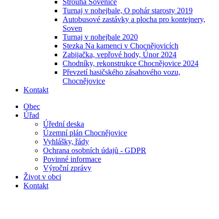
Strouha Sovenice
Turnaj v nohejbale, O pohár starosty 2019
Autobusové zastávky a plocha pro kontejnery,
Soven
Turnaj v nohejbale 2020
Stezka Na kamenci v Chocnějovicích
Zabijačka, vepřové hody, Únor 2024
Chodníky, rekonstrukce Chocnějovice 2024
Převzetí hasičského zásahového vozu,
Chocnějovice
Kontakt
Obec
Úřad
Úřední deska
Územní plán Chocnějovice
Vyhlášky, řády
Ochrana osobních údajů - GDPR
Povinné informace
Výroční zprávy
Život v obci
Kontakt