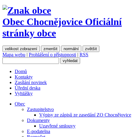
Obec Chocnějovice
Oficiální
stránky obce
velikost zobrazení
zmenšit
normální
zvětšit
Mapa webu
|
Prohlášení o přístupnosti
|
RSS
Domů
Kontakty
Zasílání novinek
Úřední deska
Vyhlášky
Obec
Zastupitelstvo
Výpisy ze zápisů ze zasedání ZO Chocnějovice
Dokumenty
Uzavřené smlouvy
E-podatelna
Rozpočet