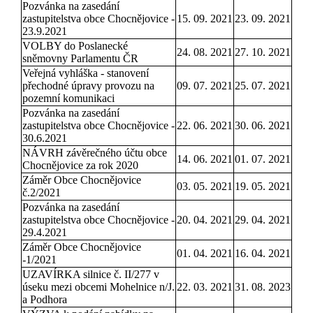
Pozvánka na zasedání
zastupitelstva obce Chocnějovice -
15. 09. 2021
23. 09. 2021
23.9.2021
VOLBY do Poslanecké
24. 08. 2021
27. 10. 2021
sněmovny Parlamentu ČR
Veřejná vyhláška - stanovení
přechodné úpravy provozu na
09. 07. 2021
25. 07. 2021
pozemní komunikaci
Pozvánka na zasedání
zastupitelstva obce Chocnějovice -
22. 06. 2021
30. 06. 2021
30.6.2021
NÁVRH závěrečného účtu obce
14. 06. 2021
01. 07. 2021
Chocnějovice za rok 2020
Záměr Obce Chocnějovice
03. 05. 2021
19. 05. 2021
č.2/2021
Pozvánka na zasedání
zastupitelstva obce Chocnějovice -
20. 04. 2021
29. 04. 2021
29.4.2021
Záměr Obce Chocnějovice
01. 04. 2021
16. 04. 2021
-1/2021
UZAVÍRKA silnice č. II/277 v
úseku mezi obcemi Mohelnice n/J.
22. 03. 2021
31. 08. 2023
a Podhora