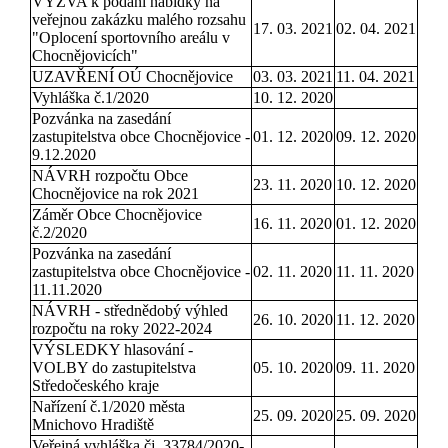
VÝZVA k podání nabídky na
veřejnou zakázku malého rozsahu
17. 03. 2021
02. 04. 2021
"Oplocení sportovního areálu v
Chocnějovicích"
UZAVŘENÍ OÚ Chocnějovice
03. 03. 2021
11. 04. 2021
Vyhláška č.1/2020
10. 12. 2020
Pozvánka na zasedání
zastupitelstva obce Chocnějovice -
01. 12. 2020
09. 12. 2020
9.12.2020
NÁVRH rozpočtu Obce
23. 11. 2020
10. 12. 2020
Chocnějovice na rok 2021
Záměr Obce Chocnějovice
16. 11. 2020
01. 12. 2020
č.2/2020
Pozvánka na zasedání
zastupitelstva obce Chocnějovice -
02. 11. 2020
11. 11. 2020
11.11.2020
NÁVRH - střednědobý výhled
26. 10. 2020
11. 12. 2020
rozpočtu na roky 2022-2024
VÝSLEDKY hlasování -
VOLBY do zastupitelstva
05. 10. 2020
09. 11. 2020
Středočeského kraje
Nařízení č.1/2020 města
25. 09. 2020
25. 09. 2020
Mnichovo Hradiště
Veřejná vyhláška čj. 33784/2020-