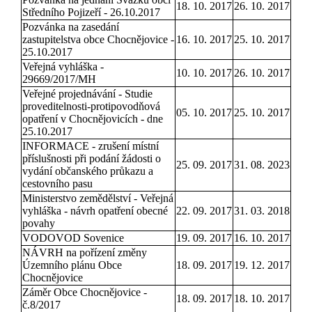
18. 10. 2017
26. 10. 2017
Středního Pojizeří - 26.10.2017
Pozvánka na zasedání
zastupitelstva obce Chocnějovice -
16. 10. 2017
25. 10. 2017
25.10.2017
Veřejná vyhláška -
10. 10. 2017
26. 10. 2017
29669/2017/MH
Veřejné projednávání - Studie
proveditelnosti-protipovodňová
05. 10. 2017
25. 10. 2017
opatření v Chocnějovicích - dne
25.10.2017
INFORMACE - zrušení místní
příslušnosti při podání žádosti o
25. 09. 2017
31. 08. 2023
vydání občanského průkazu a
cestovního pasu
Ministerstvo zemědělství - Veřejná
vyhláška - návrh opatření obecné
22. 09. 2017
31. 03. 2018
povahy
VODOVOD Sovenice
19. 09. 2017
16. 10. 2017
NÁVRH na pořízení změny
Územního plánu Obce
18. 09. 2017
19. 12. 2017
Chocnějovice
Záměr Obce Chocnějovice -
18. 09. 2017
18. 10. 2017
č.8/2017