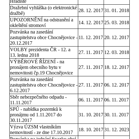
Hradiště
Dražební vyhláška (o elektronické
28. 12. 2017
31. 01. 2018
dražbě)
UPOZORNĚNÍ na odstranění a
14. 12. 2017
25. 03. 2018
okleštění stromoví
Pozvánka na zasedání
zastupitelstva obce Chocnějovice -
11. 12. 2017
20. 12. 2017
20.12.2017
VOLBY prezidenta ČR - 12. a
27. 11. 2017
12. 03. 2018
13. ledna 2018
VÝBĚROVÉ ŘÍZENÍ - na
pronájem obecního bytu v
27. 11. 2017
18. 12. 2017
nemovitosti čp.19 Chocnějovice
Pozvánka na zasedání
zastupitelstva obce Chocnějovice -
27. 11. 2017
06. 12. 2017
6.12.2017
Sběr nebezpečného odpadu -
06. 11. 2017
06. 11. 2017
11.11.2017
SPÚ - nabídka pozemků k
pronájmu od 1.11.2017 do
31. 10. 2017
30. 11. 2017
30.11.2017
Výzva ÚZSM vlastníkům
18. 10. 2017
31. 12. 2023
nemovitostí - ze dne 17.10.2017
Pozvánka na jednání Svazku obcí