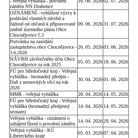
- veřejná vyhláška - povolení
16. 06. 2026
02. 07. 2026
záměru NN Drahotice
OZNÁMENÍ - vyhlášení výzvy k
podávání vlastních návrhů a
žádostí od občanů k připravované
09. 06. 2026
31. 07. 2026
změně územního plánu Obce
Chocnějovice č.3
Pozvánka na zasedání
zastupitelstva obce Chocnějovice -
26. 05. 2026
03. 06. 2026
3.6.2026
NÁVRH závěrečného účtu Obce
05. 05. 2026
18. 06. 2026
Chocnějovice za rok 2025
FÚ pro Středočeský kraj - Veřejná
vyhláška - hromadný předpis -
30. 04. 2026
01. 06. 2026
Daň z nemovitých věcí na rok
2026
MMR - veřejná vyhláška
28. 04. 2026
14. 05. 2026
FÚ pro Středočeský kraj - Veřejná
vyhláška (hromadný předpisný
14. 04. 2026
14. 05. 2026
seznam)
Veřejná vyhláška - oznámení o
14. 04. 2026
29. 04. 2026
zahájení řízení o povolení záměru
Veřejná vyhláška - KÚ
05. 03. 2026
07. 04. 2026
Libereckého kraje