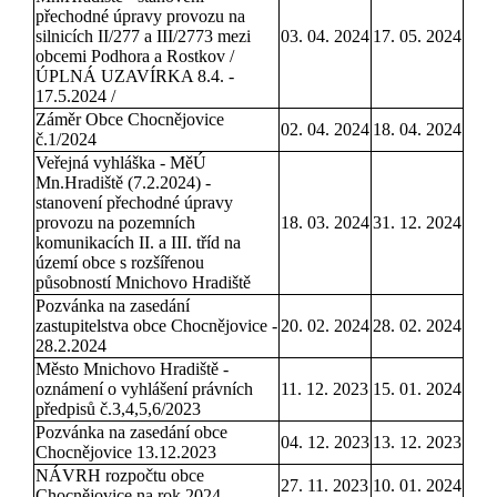
přechodné úpravy provozu na
silnicích II/277 a III/2773 mezi
03. 04. 2024
17. 05. 2024
obcemi Podhora a Rostkov /
ÚPLNÁ UZAVÍRKA 8.4. -
17.5.2024 /
Záměr Obce Chocnějovice
02. 04. 2024
18. 04. 2024
č.1/2024
Veřejná vyhláška - MěÚ
Mn.Hradiště (7.2.2024) -
stanovení přechodné úpravy
provozu na pozemních
18. 03. 2024
31. 12. 2024
komunikacích II. a III. tříd na
území obce s rozšířenou
působností Mnichovo Hradiště
Pozvánka na zasedání
zastupitelstva obce Chocnějovice -
20. 02. 2024
28. 02. 2024
28.2.2024
Město Mnichovo Hradiště -
oznámení o vyhlášení právních
11. 12. 2023
15. 01. 2024
předpisů č.3,4,5,6/2023
Pozvánka na zasedání obce
04. 12. 2023
13. 12. 2023
Chocnějovice 13.12.2023
NÁVRH rozpočtu obce
27. 11. 2023
10. 01. 2024
Chocnějovice na rok 2024