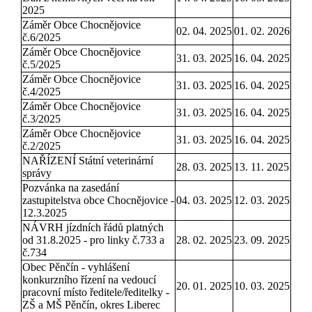
2025
Záměr Obce Chocnějovice
02. 04. 2025
01. 02. 2026
č.6/2025
Záměr Obce Chocnějovice
31. 03. 2025
16. 04. 2025
č.5/2025
Záměr Obce Chocnějovice
31. 03. 2025
16. 04. 2025
č.4/2025
Záměr Obce Chocnějovice
31. 03. 2025
16. 04. 2025
č.3/2025
Záměr Obce Chocnějovice
31. 03. 2025
16. 04. 2025
č.2/2025
NAŘÍZENÍ Státní veterinární
28. 03. 2025
13. 11. 2025
správy
Pozvánka na zasedání
zastupitelstva obce Chocnějovice -
04. 03. 2025
12. 03. 2025
12.3.2025
NÁVRH jízdních řádů platných
od 31.8.2025 - pro linky č.733 a
28. 02. 2025
23. 09. 2025
č.734
Obec Pěnčín - vyhlášení
konkurzního řízení na vedoucí
20. 01. 2025
10. 03. 2025
pracovní místo ředitele/ředitelky -
ZŠ a MŠ Pěnčín, okres Liberec