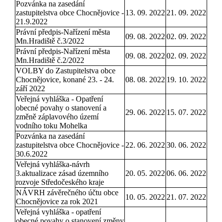
Pozvánka na zasedání
zastupitelstva obce Chocnějovice -
13. 09. 2022
21. 09. 2022
21.9.2022
Právní předpis-Nařízení města
09. 08. 2022
02. 09. 2022
Mn.Hradiště č.3/2022
Právní předpis-Nařízení města
09. 08. 2022
02. 09. 2022
Mn.Hradiště č.2/2022
VOLBY do Zastupitelstva obce
Chocnějovice, konané 23. - 24.
08. 08. 2022
19. 10. 2022
září 2022
Veřejná vyhláška - Opatření
obecné povahy o stanovení a
29. 06. 2022
15. 07. 2022
změně záplavového území
vodního toku Mohelka
Pozvánka na zasedání
zastupitelstva obce Chocnějovice -
22. 06. 2022
30. 06. 2022
30.6.2022
Veřejná vyhláška-návrh
3.aktualizace zásad územního
20. 05. 2022
06. 06. 2022
rozvoje Středočeského kraje
NÁVRH závěrečného účtu obce
10. 05. 2022
21. 07. 2022
Chocnějovice za rok 2021
Veřejná vyhláška - opatření
obecné povahy o stanovení změny