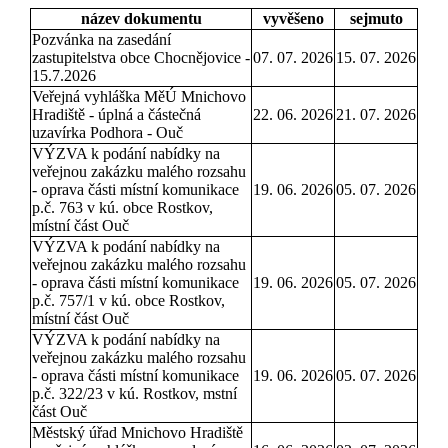
název dokumentu
vyvěšeno
sejmuto
Pozvánka na zasedání
zastupitelstva obce Chocnějovice -
07. 07. 2026
15. 07. 2026
15.7.2026
Veřejná vyhláška MěÚ Mnichovo
Hradiště - úplná a částečná
22. 06. 2026
21. 07. 2026
uzavírka Podhora - Ouč
VÝZVA k podání nabídky na
veřejnou zakázku malého rozsahu
- oprava části místní komunikace
19. 06. 2026
05. 07. 2026
p.č. 763 v kú. obce Rostkov,
místní část Ouč
VÝZVA k podání nabídky na
veřejnou zakázku malého rozsahu
- oprava části místní komunikace
19. 06. 2026
05. 07. 2026
p.č. 757/1 v kú. obce Rostkov,
místní část Ouč
VÝZVA k podání nabídky na
veřejnou zakázku malého rozsahu
- oprava části místní komunikace
19. 06. 2026
05. 07. 2026
p.č. 322/23 v kú. Rostkov, mstní
část Ouč
Městský úřad Mnichovo Hradiště