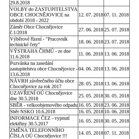
29.8.2018
VOLBY do ZASTUPITELSTVA
OBCE CHOCNĚJOVICE na
12. 07. 2018
07. 11. 2018
období 2018 - 2022
Záměr Obce Chocnějovice
27. 06. 2018
25. 07. 2018
č.1/2018
Výběrové řízení - "Pracovník
18. 06. 2018
23. 07. 2018
technické čety"
VÝSTRAHA ČHMÚ - ze dne
11. 06. 2018
13. 06. 2018
11.6.2018
Pozvánka na zasedání
zastupitelstva obce Chocnějovice -
04. 06. 2018
13. 06. 2018
13.6.2018
NÁVRH závěrečného účtu obce
28. 05. 2018
13. 06. 2018
Chocnějovice za rok 2017
UZAVŘENÍ OÚ Chocnějovice
25. 05. 2018
30. 05. 2018
dne 30.5.2018
SBĚR - velkoobjemového odpadu
16. 05. 2018
23. 06. 2018
Sběr NSKO 10.6.2018
16. 05. 2018
10. 06. 2018
INFORMACE ČEZ - vypnutí
16. 05. 2018
30. 05. 2018
elektřiny 30.5.2017
ZMĚNA TELEFONNÍHO
14. 05. 2018
07. 11. 2018
ČÍSLA OÚ Chocnějovice !!!