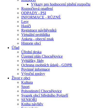
Výkazy pro hodnocení plnění rozpočtu
Rozpočtová opatření
ODPADY - PSI
INFORMACE - RŮZNÉ
Lesy
Hasiči
Registrace návštěvníků
Virtuální prohlídka
Anketa - obecní znak
Historie obcí
Úřad
Úřední deska
Územní plán Chocnějovice
Vyhlášky, řády
Ochrana osobních údajů - GDPR
Povinné informace
Výroční zprávy
Život v obci
Kultura
Sport
Pohostinství Chocnějovice
Svazek obcí Středního Pojizeří
SENIOŘI
Kniha návštěv