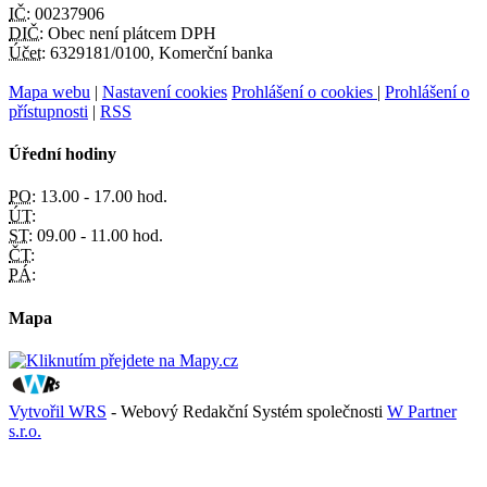
IČ:
00237906
DIČ:
Obec není plátcem DPH
Účet:
6329181/0100, Komerční banka
Mapa webu
|
Nastavení cookies
Prohlášení o cookies
|
Prohlášení o
přístupnosti
|
RSS
Úřední hodiny
PO:
13.00 - 17.00 hod.
ÚT:
ST:
09.00 - 11.00 hod.
ČT:
PÁ:
Mapa
Vytvořil WRS
- Webový Redakční Systém společnosti
W Partner
s.r.o.