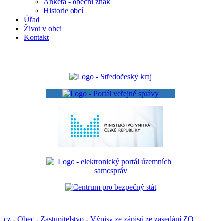
Anketa - obecní znak
Historie obcí
Úřad
Život v obci
Kontakt
cz
-
Obec
-
Zastupitelstvo
-
Výpisy ze zápisů ze zasedání ZO