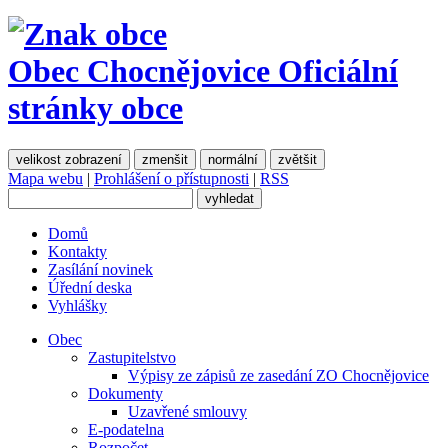
Obec Chocnějovice
Oficiální
stránky obce
velikost zobrazení
zmenšit
normální
zvětšit
Mapa webu
|
Prohlášení o přístupnosti
|
RSS
Domů
Kontakty
Zasílání novinek
Úřední deska
Vyhlášky
Obec
Zastupitelstvo
Výpisy ze zápisů ze zasedání ZO Chocnějovice
Dokumenty
Uzavřené smlouvy
E-podatelna
Rozpočet