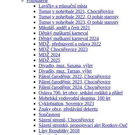
Fotogalerie
Lavičky a relaxační místa
Turnaj v nohejbale 2021, Chocnějovice
Turnaj v nohejbale 2022, O pohár starosty
Turnaj v nohejbale 2023, O pohár starosty
Mikuláš, anděl a čerti 2021
Dětský maškarní karneval
Dětský maškarní karneval 2024
MDŽ, představení a oslava 2022
MDŽ Chocnějovice 2023
MDŽ 2024
MDŽ 2025
Divadlo, muz. Saxana, výlet
Divadlo, muz. Tarzan, výlet
Pálení čarodějnic 2022, Chocnějovice
Pálení čarodějnic 2023, Chocnějovice
Pálení čarodějnic 2024, Chocnějovice
Oslava 700. let obce, setkání rodáků a přátel
Mohelská vodovodní skupina, 100 let
Cyklobiatlon, Sovenice 2023
Znaky obce, předávání dekretu
Současnost
Sázení stromů, Chocnějovice
Sázení stromků, propojovací alej Rostkov-Ouč
Lípy Republiky 2018