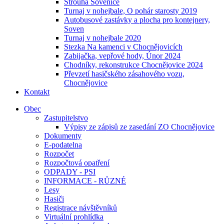
Strouha Sovenice
Turnaj v nohejbale, O pohár starosty 2019
Autobusové zastávky a plocha pro kontejnery,
Soven
Turnaj v nohejbale 2020
Stezka Na kamenci v Chocnějovicích
Zabijačka, vepřové hody, Únor 2024
Chodníky, rekonstrukce Chocnějovice 2024
Převzetí hasičského zásahového vozu,
Chocnějovice
Kontakt
Obec
Zastupitelstvo
Výpisy ze zápisů ze zasedání ZO Chocnějovice
Dokumenty
E-podatelna
Rozpočet
Rozpočtová opatření
ODPADY - PSI
INFORMACE - RŮZNÉ
Lesy
Hasiči
Registrace návštěvníků
Virtuální prohlídka