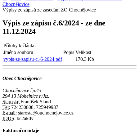
Chocnějovice
Výpisy ze zápisů ze zasedání ZO Chocnějovice
Výpis ze zápisu č.6/2024 - ze dne
11.12.2024
Přílohy k článku
Jméno souboru
Popis
Velikost
vypis-ze-zapisu-c.-6-2024.pdf
170.3 Kb
Obec Chocnějovice
Chocnějovice čp.43
294 13 Mohelnice n/Jiz.
Starosta:
František Stand
Tel:
724230808, 725949987
E-mail:
starosta@ouchocnejovice.cz
IDDS:
bc2akdv
Fakturační údaje