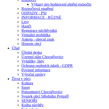
Výkazy pro hodnocení plnění rozpočtu
Rozpočtová opatření
ODPADY - PSI
INFORMACE - RŮZNÉ
Lesy
Hasiči
Registrace návštěvníků
Virtuální prohlídka
Anketa - obecní znak
Historie obcí
Úřad
Úřední deska
Územní plán Chocnějovice
Vyhlášky, řády
Ochrana osobních údajů - GDPR
Povinné informace
Výroční zprávy
Život v obci
Kultura
Sport
Pohostinství Chocnějovice
Svazek obcí Středního Pojizeří
SENIOŘI
Kniha návštěv