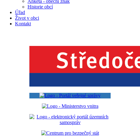
Anketa - obecní znak
Historie obcí
Úřad
Život v obci
Kontakt