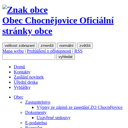
Obec Chocnějovice
Oficiální
stránky obce
velikost zobrazení
zmenšit
normální
zvětšit
Mapa webu
|
Prohlášení o přístupnosti
|
RSS
Domů
Kontakty
Zasílání novinek
Úřední deska
Vyhlášky
Obec
Zastupitelstvo
Výpisy ze zápisů ze zasedání ZO Chocnějovice
Dokumenty
Uzavřené smlouvy
E-podatelna
Rozpočet