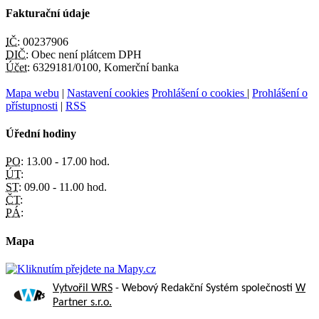
Fakturační údaje
IČ:
00237906
DIČ:
Obec není plátcem DPH
Účet:
6329181/0100, Komerční banka
Mapa webu
|
Nastavení cookies
Prohlášení o cookies
|
Prohlášení o
přístupnosti
|
RSS
Úřední hodiny
PO:
13.00 - 17.00 hod.
ÚT:
ST:
09.00 - 11.00 hod.
ČT:
PÁ:
Mapa
Vytvořil WRS
- Webový Redakční Systém společnosti
W
Partner s.r.o.