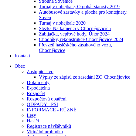
Strouha Sovenice
Turnaj v nohejbale, O pohár starosty 2019
Autobusové zastávky a plocha pro kontejnery,
Soven
Turnaj v nohejbale 2020
Stezka Na kamenci v Chocnějovicích
Zabijačka, vepřové hody, Únor 2024
Chodníky, rekonstrukce Chocnějovice 2024
Převzetí hasičského zásahového vozu,
Chocnějovice
Kontakt
Obec
Zastupitelstvo
Výpisy ze zápisů ze zasedání ZO Chocnějovice
Dokumenty
E-podatelna
Rozpočet
Rozpočtová opatření
ODPADY - PSI
INFORMACE - RŮZNÉ
Lesy
Hasiči
Registrace návštěvníků
Virtuální prohlídka