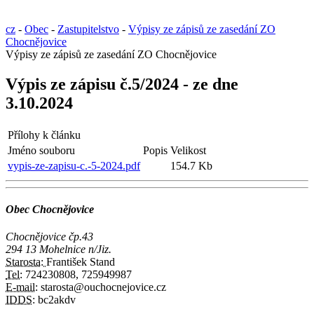
cz
-
Obec
-
Zastupitelstvo
-
Výpisy ze zápisů ze zasedání ZO
Chocnějovice
Výpisy ze zápisů ze zasedání ZO Chocnějovice
Výpis ze zápisu č.5/2024 - ze dne
3.10.2024
Přílohy k článku
Jméno souboru
Popis
Velikost
vypis-ze-zapisu-c.-5-2024.pdf
154.7 Kb
Obec Chocnějovice
Chocnějovice čp.43
294 13 Mohelnice n/Jiz.
Starosta:
František Stand
Tel:
724230808, 725949987
E-mail:
starosta@ouchocnejovice.cz
IDDS:
bc2akdv