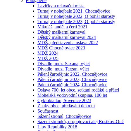
Fotogalerie
Lavičky a relaxační místa
Turnaj v nohejbale 2021, Chocnějovice
Turnaj v nohejbale 2022, O pohár starosty
Turnaj v nohejbale 2023, O pohár starosty
Mikuláš, anděl a čerti 2021
Dětský maškarní karneval
Dětský maškarní karneval 2024
MDŽ, představení a oslava 2022
MDŽ Chocnějovice 2023
MDŽ 2024
MDŽ 2025
Divadlo, muz. Saxana, výlet
Divadlo, muz. Tarzan, výlet
Pálení čarodějnic 2022, Chocnějovice
Pálení čarodějnic 2023, Chocnějovice
Pálení čarodějnic 2024, Chocnějovice
Oslava 700. let obce, setkání rodáků a přátel
Mohelská vodovodní skupina, 100 let
Cyklobiatlon, Sovenice 2023
Znaky obce, předávání dekretu
Současnost
Sázení stromů, Chocnějovice
Sázení stromků, propojovací alej Rostkov-Ouč
Lípy Republiky 2018