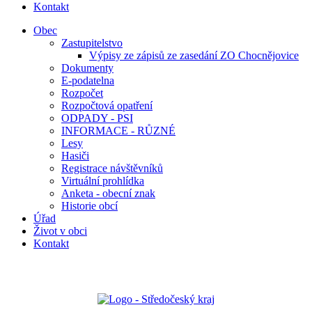
Kontakt
Obec
Zastupitelstvo
Výpisy ze zápisů ze zasedání ZO Chocnějovice
Dokumenty
E-podatelna
Rozpočet
Rozpočtová opatření
ODPADY - PSI
INFORMACE - RŮZNÉ
Lesy
Hasiči
Registrace návštěvníků
Virtuální prohlídka
Anketa - obecní znak
Historie obcí
Úřad
Život v obci
Kontakt