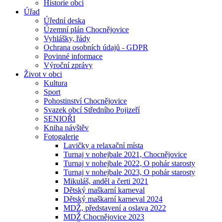
Historie obcí
Úřad
Úřední deska
Územní plán Chocnějovice
Vyhlášky, řády
Ochrana osobních údajů - GDPR
Povinné informace
Výroční zprávy
Život v obci
Kultura
Sport
Pohostinství Chocnějovice
Svazek obcí Středního Pojizeří
SENIOŘI
Kniha návštěv
Fotogalerie
Lavičky a relaxační místa
Turnaj v nohejbale 2021, Chocnějovice
Turnaj v nohejbale 2022, O pohár starosty
Turnaj v nohejbale 2023, O pohár starosty
Mikuláš, anděl a čerti 2021
Dětský maškarní karneval
Dětský maškarní karneval 2024
MDŽ, představení a oslava 2022
MDŽ Chocnějovice 2023