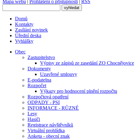
Mapa webu
|
Prohlášení o přístupnosti
|
RSS
Domů
Kontakty
Zasílání novinek
Úřední deska
Vyhlášky
Obec
Zastupitelstvo
Výpisy ze zápisů ze zasedání ZO Chocnějovice
Dokumenty
Uzavřené smlouvy
E-podatelna
Rozpočet
Výkazy pro hodnocení plnění rozpočtu
Rozpočtová opatření
ODPADY - PSI
INFORMACE - RŮZNÉ
Lesy
Hasiči
Registrace návštěvníků
Virtuální prohlídka
Anketa - obecní znak