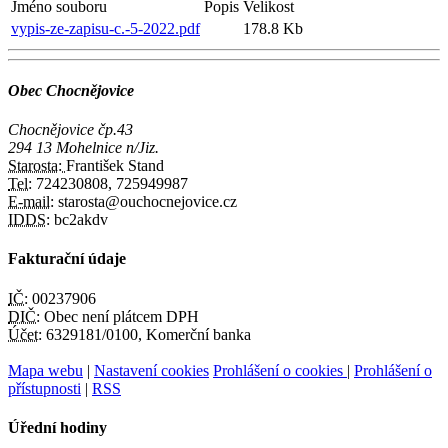
Jméno souboru
Popis
Velikost
vypis-ze-zapisu-c.-5-2022.pdf
178.8 Kb
Obec Chocnějovice
Chocnějovice čp.43
294 13 Mohelnice n/Jiz.
Starosta:
František Stand
Tel:
724230808, 725949987
E-mail:
starosta@ouchocnejovice.cz
IDDS:
bc2akdv
Fakturační údaje
IČ:
00237906
DIČ:
Obec není plátcem DPH
Účet:
6329181/0100, Komerční banka
Mapa webu
|
Nastavení cookies
Prohlášení o cookies
|
Prohlášení o
přístupnosti
|
RSS
Úřední hodiny