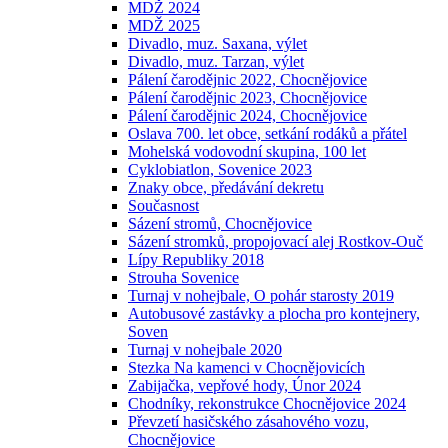
MDŽ 2024
MDŽ 2025
Divadlo, muz. Saxana, výlet
Divadlo, muz. Tarzan, výlet
Pálení čarodějnic 2022, Chocnějovice
Pálení čarodějnic 2023, Chocnějovice
Pálení čarodějnic 2024, Chocnějovice
Oslava 700. let obce, setkání rodáků a přátel
Mohelská vodovodní skupina, 100 let
Cyklobiatlon, Sovenice 2023
Znaky obce, předávání dekretu
Současnost
Sázení stromů, Chocnějovice
Sázení stromků, propojovací alej Rostkov-Ouč
Lípy Republiky 2018
Strouha Sovenice
Turnaj v nohejbale, O pohár starosty 2019
Autobusové zastávky a plocha pro kontejnery,
Soven
Turnaj v nohejbale 2020
Stezka Na kamenci v Chocnějovicích
Zabijačka, vepřové hody, Únor 2024
Chodníky, rekonstrukce Chocnějovice 2024
Převzetí hasičského zásahového vozu,
Chocnějovice