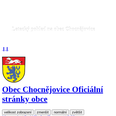
Letecký pohled na obec Chocnějovice
❙❙
Obec Chocnějovice
Oficiální
stránky obce
velikost zobrazení
zmenšit
normální
zvětšit