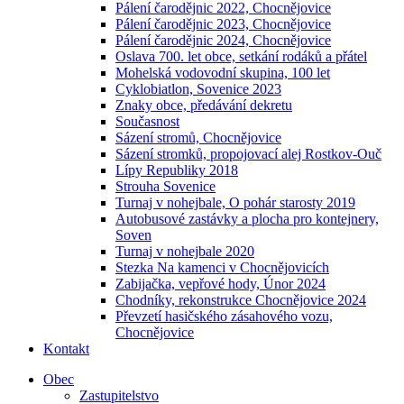
Pálení čarodějnic 2022, Chocnějovice
Pálení čarodějnic 2023, Chocnějovice
Pálení čarodějnic 2024, Chocnějovice
Oslava 700. let obce, setkání rodáků a přátel
Mohelská vodovodní skupina, 100 let
Cyklobiatlon, Sovenice 2023
Znaky obce, předávání dekretu
Současnost
Sázení stromů, Chocnějovice
Sázení stromků, propojovací alej Rostkov-Ouč
Lípy Republiky 2018
Strouha Sovenice
Turnaj v nohejbale, O pohár starosty 2019
Autobusové zastávky a plocha pro kontejnery,
Soven
Turnaj v nohejbale 2020
Stezka Na kamenci v Chocnějovicích
Zabijačka, vepřové hody, Únor 2024
Chodníky, rekonstrukce Chocnějovice 2024
Převzetí hasičského zásahového vozu,
Chocnějovice
Kontakt
Obec
Zastupitelstvo