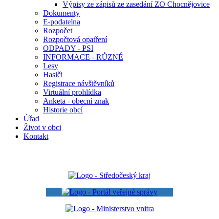
Výpisy ze zápisů ze zasedání ZO Chocnějovice
Dokumenty
E-podatelna
Rozpočet
Rozpočtová opatření
ODPADY - PSI
INFORMACE - RŮZNÉ
Lesy
Hasiči
Registrace návštěvníků
Virtuální prohlídka
Anketa - obecní znak
Historie obcí
Úřad
Život v obci
Kontakt