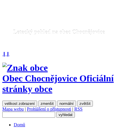
Letecký pohled na obec Chocnějovice
❙❙
Obec Chocnějovice
Oficiální
stránky obce
velikost zobrazení
zmenšit
normální
zvětšit
Mapa webu
|
Prohlášení o přístupnosti
|
RSS
Domů