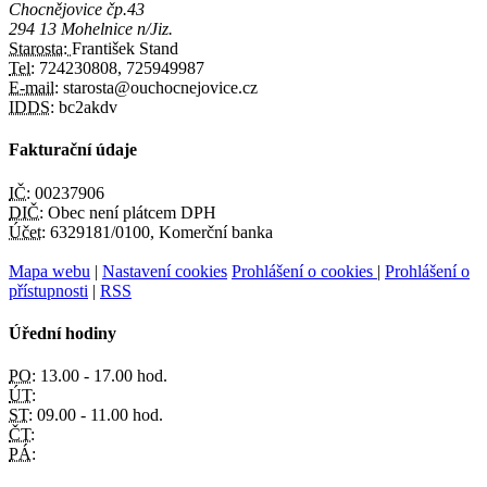
Chocnějovice čp.43
294 13 Mohelnice n/Jiz.
Starosta:
František Stand
Tel:
724230808, 725949987
E-mail:
starosta@ouchocnejovice.cz
IDDS:
bc2akdv
Fakturační údaje
IČ:
00237906
DIČ:
Obec není plátcem DPH
Účet:
6329181/0100, Komerční banka
Mapa webu
|
Nastavení cookies
Prohlášení o cookies
|
Prohlášení o
přístupnosti
|
RSS
Úřední hodiny
PO:
13.00 - 17.00 hod.
ÚT:
ST:
09.00 - 11.00 hod.
ČT:
PÁ: