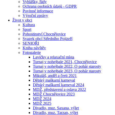
Vyhlášky, řády
Ochrana osobních údajů - GDPR
Povinné informace
Výroční zprávy
Život v obci
Kultura
Sport
Pohostinství Chocnějovice
Svazek obcí Středního Pojizeří
SENIOŘI
Kniha návštěv
Fotogalerie
Lavičky a relaxační místa
Turnaj v nohejbale 2021, Chocnějovice
Turnaj v nohejbale 2022, O pohár starosty
Turnaj v nohejbale 2023, O pohár starosty
Mikuláš, anděl a čerti 2021
Dětský maškarní karneval
Dětský maškarní karneval 2024
MDŽ, představení a oslava 2022
MDŽ Chocnějovice 2023
MDŽ 2024
MDŽ 2025
Divadlo, muz. Saxana, výlet
Divadlo, muz. Tarzan, výlet