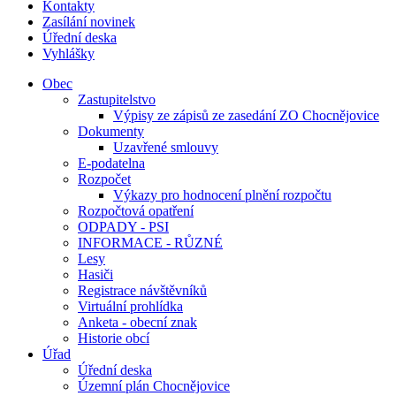
Kontakty
Zasílání novinek
Úřední deska
Vyhlášky
Obec
Zastupitelstvo
Výpisy ze zápisů ze zasedání ZO Chocnějovice
Dokumenty
Uzavřené smlouvy
E-podatelna
Rozpočet
Výkazy pro hodnocení plnění rozpočtu
Rozpočtová opatření
ODPADY - PSI
INFORMACE - RŮZNÉ
Lesy
Hasiči
Registrace návštěvníků
Virtuální prohlídka
Anketa - obecní znak
Historie obcí
Úřad
Úřední deska
Územní plán Chocnějovice