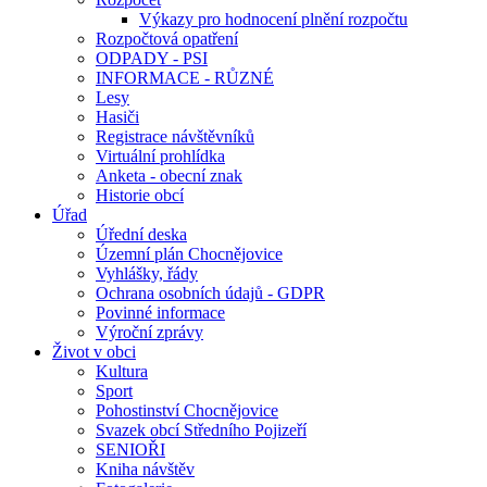
Výkazy pro hodnocení plnění rozpočtu
Rozpočtová opatření
ODPADY - PSI
INFORMACE - RŮZNÉ
Lesy
Hasiči
Registrace návštěvníků
Virtuální prohlídka
Anketa - obecní znak
Historie obcí
Úřad
Úřední deska
Územní plán Chocnějovice
Vyhlášky, řády
Ochrana osobních údajů - GDPR
Povinné informace
Výroční zprávy
Život v obci
Kultura
Sport
Pohostinství Chocnějovice
Svazek obcí Středního Pojizeří
SENIOŘI
Kniha návštěv