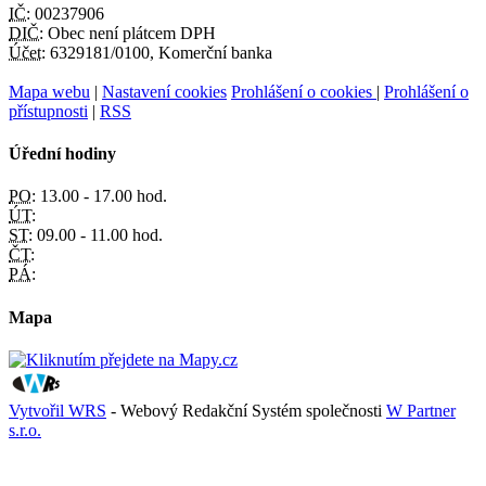
IČ:
00237906
DIČ:
Obec není plátcem DPH
Účet:
6329181/0100, Komerční banka
Mapa webu
|
Nastavení cookies
Prohlášení o cookies
|
Prohlášení o
přístupnosti
|
RSS
Úřední hodiny
PO:
13.00 - 17.00 hod.
ÚT:
ST:
09.00 - 11.00 hod.
ČT:
PÁ:
Mapa
Vytvořil WRS
- Webový Redakční Systém společnosti
W Partner
s.r.o.