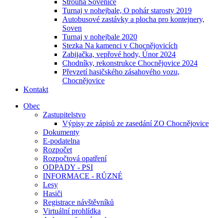
Strouha Sovenice
Turnaj v nohejbale, O pohár starosty 2019
Autobusové zastávky a plocha pro kontejnery,
Soven
Turnaj v nohejbale 2020
Stezka Na kamenci v Chocnějovicích
Zabijačka, vepřové hody, Únor 2024
Chodníky, rekonstrukce Chocnějovice 2024
Převzetí hasičského zásahového vozu,
Chocnějovice
Kontakt
Obec
Zastupitelstvo
Výpisy ze zápisů ze zasedání ZO Chocnějovice
Dokumenty
E-podatelna
Rozpočet
Rozpočtová opatření
ODPADY - PSI
INFORMACE - RŮZNÉ
Lesy
Hasiči
Registrace návštěvníků
Virtuální prohlídka