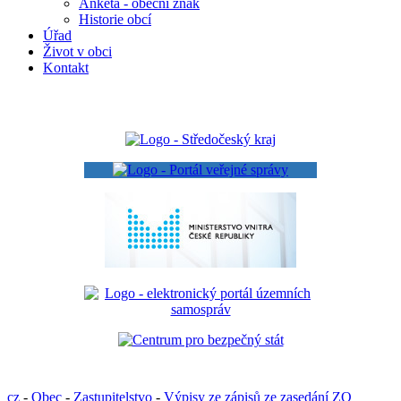
Anketa - obecní znak
Historie obcí
Úřad
Život v obci
Kontakt
cz
-
Obec
-
Zastupitelstvo
-
Výpisy ze zápisů ze zasedání ZO