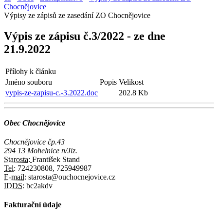
Chocnějovice
Výpisy ze zápisů ze zasedání ZO Chocnějovice
Výpis ze zápisu č.3/2022 - ze dne
21.9.2022
Přílohy k článku
Jméno souboru
Popis
Velikost
vypis-ze-zapisu-c.-3.2022.doc
202.8 Kb
Obec Chocnějovice
Chocnějovice čp.43
294 13 Mohelnice n/Jiz.
Starosta:
František Stand
Tel:
724230808, 725949987
E-mail:
starosta@ouchocnejovice.cz
IDDS:
bc2akdv
Fakturační údaje