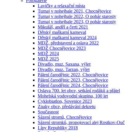
Fotogalerie
Lavičky a relaxační místa
Turnaj v nohejbale 2021, Chocnějovice
Turnaj v nohejbale 2022, O pohár starosty
Turnaj v nohejbale 2023, O pohár starosty
Mikuláš, anděl a čerti 2021
Dětský maškarní karneval
Dětský maškarní karneval 2024
MDŽ, představení a oslava 2022
MDŽ Chocnějovice 2023
MDŽ 2024
MDŽ 2025
Divadlo, muz. Saxana, výlet
Divadlo, muz. Tarzan, výlet
Pálení čarodějnic 2022, Chocnějovice
Pálení čarodějnic 2023, Chocnějovice
Pálení čarodějnic 2024, Chocnějovice
Oslava 700. let obce, setkání rodáků a přátel
Mohelská vodovodní skupina, 100 let
Cyklobiatlon, Sovenice 2023
Znaky obce, předávání dekretu
Současnost
Sázení stromů, Chocnějovice
Sázení stromků, propojovací alej Rostkov-Ouč
Lípy Republiky 2018