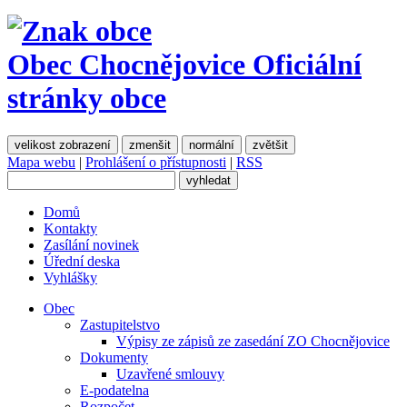
Obec Chocnějovice
Oficiální
stránky obce
velikost zobrazení
zmenšit
normální
zvětšit
Mapa webu
|
Prohlášení o přístupnosti
|
RSS
Domů
Kontakty
Zasílání novinek
Úřední deska
Vyhlášky
Obec
Zastupitelstvo
Výpisy ze zápisů ze zasedání ZO Chocnějovice
Dokumenty
Uzavřené smlouvy
E-podatelna
Rozpočet