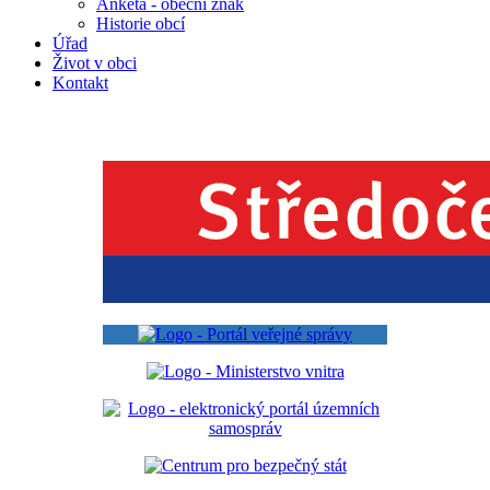
Anketa - obecní znak
Historie obcí
Úřad
Život v obci
Kontakt