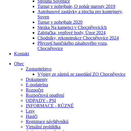
Strouha Sovenice
Turnaj v nohejbale, O pohár starosty 2019
Autobusové zastávky a plocha pro kontejnery,
Soven
Turnaj v nohejbale 2020
Stezka Na kamenci v Chocnějovicích
Zabijačka, vepřové hody, Únor 2024
Chodníky, rekonstrukce Chocnějovice 2024
Převzetí hasičského zásahového vozu,
Chocnějovice
Kontakt
Obec
Zastupitelstvo
Výpisy ze zápisů ze zasedání ZO Chocnějovice
Dokumenty
E-podatelna
Rozpočet
Rozpočtová opatření
ODPADY - PSI
INFORMACE - RŮZNÉ
Lesy
Hasiči
Registrace návštěvníků
Virtuální prohlídka