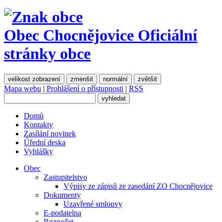
Obec Chocnějovice
Oficiální
stránky obce
velikost zobrazení
zmenšit
normální
zvětšit
Mapa webu
|
Prohlášení o přístupnosti
|
RSS
Domů
Kontakty
Zasílání novinek
Úřední deska
Vyhlášky
Obec
Zastupitelstvo
Výpisy ze zápisů ze zasedání ZO Chocnějovice
Dokumenty
Uzavřené smlouvy
E-podatelna
Rozpočet