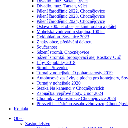
Divadlo, muz. Saxana, výlet
Divadlo, muz. Tarzan, výlet
Pálení čarodějnic 2022, Chocnějovice
Pálení čarodějnic 2023, Chocnějovice
Pálení čarodějnic 2024, Chocnějovice
Oslava 700. let obce, setkání rodáků a přátel
Mohelská vodovodní skupina, 100 let
Cyklobiatlon, Sovenice 2023
Znaky obce, předávání dekretu
Současnost
Sázení stromů, Chocnějovice
Sázení stromků, propojovací alej Rostkov-Ouč
Lípy Republiky 2018
Strouha Sovenice
Turnaj v nohejbale, O pohár starosty 2019
Autobusové zastávky a plocha pro kontejnery, So
Turnaj v nohejbale 2020
Stezka Na kamenci v Chocnějovicích
Zabijačka, vepřové hody, Únor 2024
Chodníky, rekonstrukce Chocnějovice 2024
Převzetí hasičského zásahového vozu, Chocnějovi
Kontakt
Obec
Zastupitelstvo