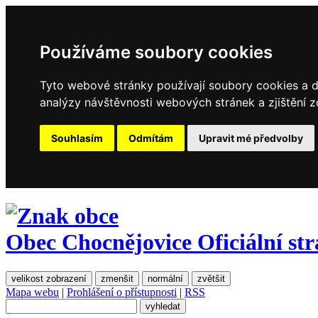
Používáme soubory cookies
Tyto webové stránky používají soubory cookies a da
analýzy návštěvnosti webových stránek a zjištění z
Souhlasím
Odmítám
Upravit mé předvolby
Obec Chocnějovice
Oficiální st
velikost zobrazení
zmenšit
normální
zvětšit
Mapa webu
|
Prohlášení o přístupnosti
|
RSS