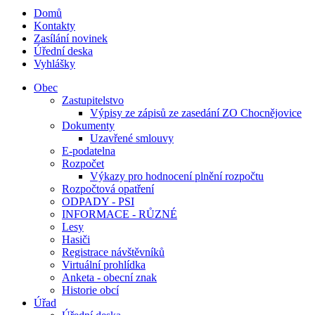
Domů
Kontakty
Zasílání novinek
Úřední deska
Vyhlášky
Obec
Zastupitelstvo
Výpisy ze zápisů ze zasedání ZO Chocnějovice
Dokumenty
Uzavřené smlouvy
E-podatelna
Rozpočet
Výkazy pro hodnocení plnění rozpočtu
Rozpočtová opatření
ODPADY - PSI
INFORMACE - RŮZNÉ
Lesy
Hasiči
Registrace návštěvníků
Virtuální prohlídka
Anketa - obecní znak
Historie obcí
Úřad