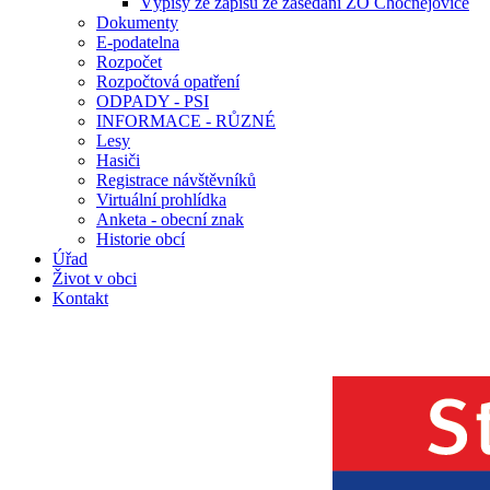
Výpisy ze zápisů ze zasedání ZO Chocnějovice
Dokumenty
E-podatelna
Rozpočet
Rozpočtová opatření
ODPADY - PSI
INFORMACE - RŮZNÉ
Lesy
Hasiči
Registrace návštěvníků
Virtuální prohlídka
Anketa - obecní znak
Historie obcí
Úřad
Život v obci
Kontakt