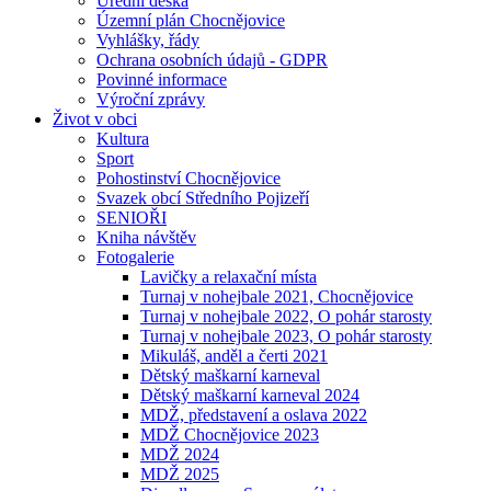
Úřední deska
Územní plán Chocnějovice
Vyhlášky, řády
Ochrana osobních údajů - GDPR
Povinné informace
Výroční zprávy
Život v obci
Kultura
Sport
Pohostinství Chocnějovice
Svazek obcí Středního Pojizeří
SENIOŘI
Kniha návštěv
Fotogalerie
Lavičky a relaxační místa
Turnaj v nohejbale 2021, Chocnějovice
Turnaj v nohejbale 2022, O pohár starosty
Turnaj v nohejbale 2023, O pohár starosty
Mikuláš, anděl a čerti 2021
Dětský maškarní karneval
Dětský maškarní karneval 2024
MDŽ, představení a oslava 2022
MDŽ Chocnějovice 2023
MDŽ 2024
MDŽ 2025