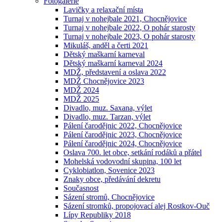
Fotogalerie
Lavičky a relaxační místa
Turnaj v nohejbale 2021, Chocnějovice
Turnaj v nohejbale 2022, O pohár starosty
Turnaj v nohejbale 2023, O pohár starosty
Mikuláš, anděl a čerti 2021
Dětský maškarní karneval
Dětský maškarní karneval 2024
MDŽ, představení a oslava 2022
MDŽ Chocnějovice 2023
MDŽ 2024
MDŽ 2025
Divadlo, muz. Saxana, výlet
Divadlo, muz. Tarzan, výlet
Pálení čarodějnic 2022, Chocnějovice
Pálení čarodějnic 2023, Chocnějovice
Pálení čarodějnic 2024, Chocnějovice
Oslava 700. let obce, setkání rodáků a přátel
Mohelská vodovodní skupina, 100 let
Cyklobiatlon, Sovenice 2023
Znaky obce, předávání dekretu
Současnost
Sázení stromů, Chocnějovice
Sázení stromků, propojovací alej Rostkov-Ouč
Lípy Republiky 2018