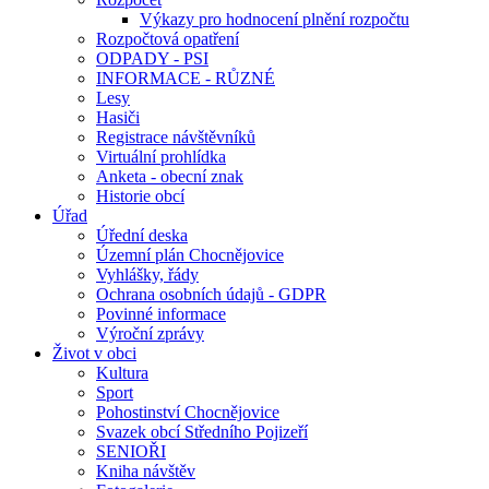
Výkazy pro hodnocení plnění rozpočtu
Rozpočtová opatření
ODPADY - PSI
INFORMACE - RŮZNÉ
Lesy
Hasiči
Registrace návštěvníků
Virtuální prohlídka
Anketa - obecní znak
Historie obcí
Úřad
Úřední deska
Územní plán Chocnějovice
Vyhlášky, řády
Ochrana osobních údajů - GDPR
Povinné informace
Výroční zprávy
Život v obci
Kultura
Sport
Pohostinství Chocnějovice
Svazek obcí Středního Pojizeří
SENIOŘI
Kniha návštěv