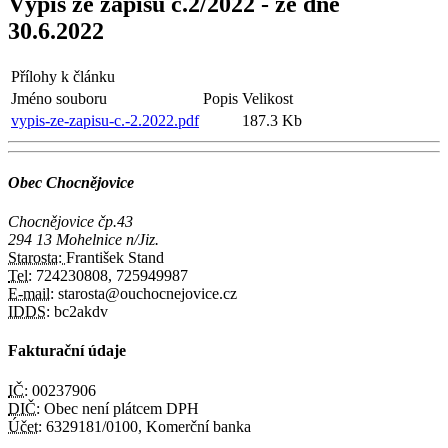
Výpis ze zápisu č.2/2022 - ze dne
30.6.2022
Přílohy k článku
Jméno souboru
Popis
Velikost
vypis-ze-zapisu-c.-2.2022.pdf
187.3 Kb
Obec Chocnějovice
Chocnějovice čp.43
294 13 Mohelnice n/Jiz.
Starosta:
František Stand
Tel:
724230808, 725949987
E-mail:
starosta@ouchocnejovice.cz
IDDS:
bc2akdv
Fakturační údaje
IČ:
00237906
DIČ:
Obec není plátcem DPH
Účet:
6329181/0100, Komerční banka