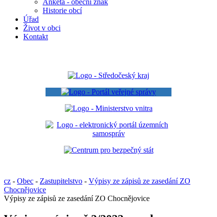
Anketa - obecní znak
Historie obcí
Úřad
Život v obci
Kontakt
cz
-
Obec
-
Zastupitelstvo
-
Výpisy ze zápisů ze zasedání ZO
Chocnějovice
Výpisy ze zápisů ze zasedání ZO Chocnějovice