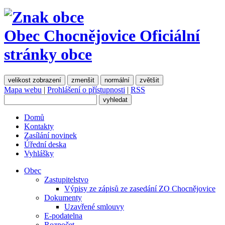
Obec Chocnějovice
Oficiální
stránky obce
velikost zobrazení
zmenšit
normální
zvětšit
Mapa webu
|
Prohlášení o přístupnosti
|
RSS
Domů
Kontakty
Zasílání novinek
Úřední deska
Vyhlášky
Obec
Zastupitelstvo
Výpisy ze zápisů ze zasedání ZO Chocnějovice
Dokumenty
Uzavřené smlouvy
E-podatelna
Rozpočet