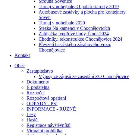
Strouha Sovenice
Turnaj v nohejbale, O pohár starosty 2019
Autobusové zastávky a plocha pro kontejnery,
Soven
Turnaj v nohejbale 2020
Stezka Na kamenci v Chocnějovicích
Zabijačka, vepřové hody, Únor 2024
Chodníky, rekonstrukce Chocnějovice 2024
Převzetí hasičského zásahového vozu,
Chocnějovice
Kontakt
Obec
Zastupitelstvo
Výpisy ze zápisů ze zasedání ZO Chocnějovice
Dokumenty
E-podatelna
Rozpočet
Rozpočtová opatření
ODPADY - PSI
INFORMACE - RŮZNÉ
Lesy
Hasiči
Registrace návštěvníků
Virtuální prohlídka