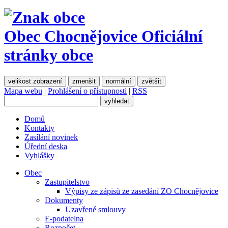
Obec Chocnějovice
Oficiální
stránky obce
velikost zobrazení
zmenšit
normální
zvětšit
Mapa webu
|
Prohlášení o přístupnosti
|
RSS
Domů
Kontakty
Zasílání novinek
Úřední deska
Vyhlášky
Obec
Zastupitelstvo
Výpisy ze zápisů ze zasedání ZO Chocnějovice
Dokumenty
Uzavřené smlouvy
E-podatelna
Rozpočet