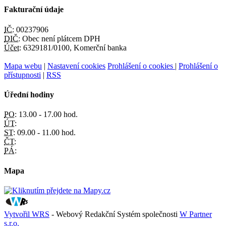
Fakturační údaje
IČ:
00237906
DIČ:
Obec není plátcem DPH
Účet:
6329181/0100, Komerční banka
Mapa webu
|
Nastavení cookies
Prohlášení o cookies
|
Prohlášení o
přístupnosti
|
RSS
Úřední hodiny
PO:
13.00 - 17.00 hod.
ÚT:
ST:
09.00 - 11.00 hod.
ČT:
PÁ:
Mapa
Vytvořil WRS
- Webový Redakční Systém společnosti
W Partner
s.r.o.