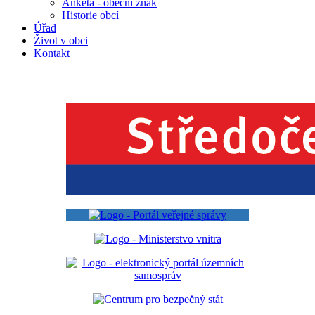
Anketa - obecní znak
Historie obcí
Úřad
Život v obci
Kontakt