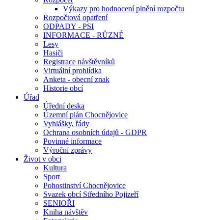
Výkazy pro hodnocení plnění rozpočtu
Rozpočtová opatření
ODPADY - PSI
INFORMACE - RŮZNÉ
Lesy
Hasiči
Registrace návštěvníků
Virtuální prohlídka
Anketa - obecní znak
Historie obcí
Úřad
Úřední deska
Územní plán Chocnějovice
Vyhlášky, řády
Ochrana osobních údajů - GDPR
Povinné informace
Výroční zprávy
Život v obci
Kultura
Sport
Pohostinství Chocnějovice
Svazek obcí Středního Pojizeří
SENIOŘI
Kniha návštěv