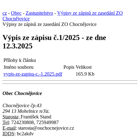
cz
-
Obec
-
Zastupitelstvo
-
Výpisy ze zápisů ze zasedání ZO
Chocnějovice
Výpisy ze zápisů ze zasedání ZO Chocnějovice
Výpis ze zápisu č.1/2025 - ze dne
12.3.2025
Přílohy k článku
Jméno souboru
Popis
Velikost
vypis-ze-zapisu-c.-1.2025.pdf
165.9 Kb
Obec Chocnějovice
Chocnějovice čp.43
294 13 Mohelnice n/Jiz.
Starosta:
František Stand
Tel:
724230808, 725949987
E-mail:
starosta@ouchocnejovice.cz
IDDS:
bc2akdv