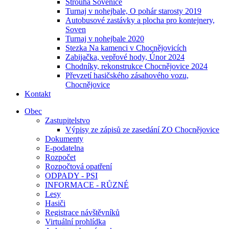
Strouha Sovenice
Turnaj v nohejbale, O pohár starosty 2019
Autobusové zastávky a plocha pro kontejnery,
Soven
Turnaj v nohejbale 2020
Stezka Na kamenci v Chocnějovicích
Zabijačka, vepřové hody, Únor 2024
Chodníky, rekonstrukce Chocnějovice 2024
Převzetí hasičského zásahového vozu,
Chocnějovice
Kontakt
Obec
Zastupitelstvo
Výpisy ze zápisů ze zasedání ZO Chocnějovice
Dokumenty
E-podatelna
Rozpočet
Rozpočtová opatření
ODPADY - PSI
INFORMACE - RŮZNÉ
Lesy
Hasiči
Registrace návštěvníků
Virtuální prohlídka