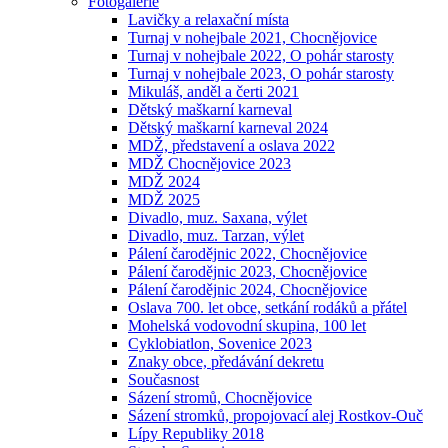
Fotogalerie
Lavičky a relaxační místa
Turnaj v nohejbale 2021, Chocnějovice
Turnaj v nohejbale 2022, O pohár starosty
Turnaj v nohejbale 2023, O pohár starosty
Mikuláš, anděl a čerti 2021
Dětský maškarní karneval
Dětský maškarní karneval 2024
MDŽ, představení a oslava 2022
MDŽ Chocnějovice 2023
MDŽ 2024
MDŽ 2025
Divadlo, muz. Saxana, výlet
Divadlo, muz. Tarzan, výlet
Pálení čarodějnic 2022, Chocnějovice
Pálení čarodějnic 2023, Chocnějovice
Pálení čarodějnic 2024, Chocnějovice
Oslava 700. let obce, setkání rodáků a přátel
Mohelská vodovodní skupina, 100 let
Cyklobiatlon, Sovenice 2023
Znaky obce, předávání dekretu
Současnost
Sázení stromů, Chocnějovice
Sázení stromků, propojovací alej Rostkov-Ouč
Lípy Republiky 2018