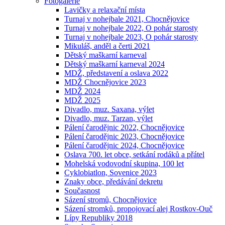
Fotogalerie
Lavičky a relaxační místa
Turnaj v nohejbale 2021, Chocnějovice
Turnaj v nohejbale 2022, O pohár starosty
Turnaj v nohejbale 2023, O pohár starosty
Mikuláš, anděl a čerti 2021
Dětský maškarní karneval
Dětský maškarní karneval 2024
MDŽ, představení a oslava 2022
MDŽ Chocnějovice 2023
MDŽ 2024
MDŽ 2025
Divadlo, muz. Saxana, výlet
Divadlo, muz. Tarzan, výlet
Pálení čarodějnic 2022, Chocnějovice
Pálení čarodějnic 2023, Chocnějovice
Pálení čarodějnic 2024, Chocnějovice
Oslava 700. let obce, setkání rodáků a přátel
Mohelská vodovodní skupina, 100 let
Cyklobiatlon, Sovenice 2023
Znaky obce, předávání dekretu
Současnost
Sázení stromů, Chocnějovice
Sázení stromků, propojovací alej Rostkov-Ouč
Lípy Republiky 2018