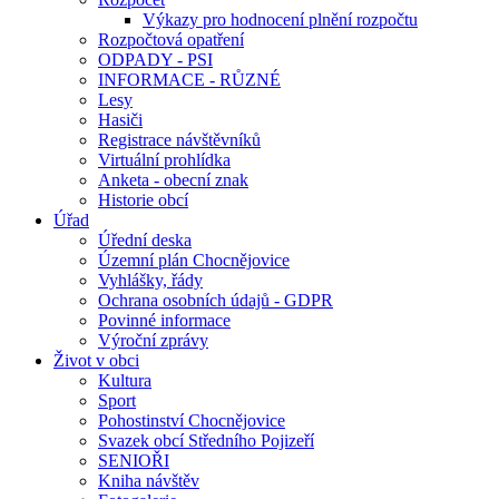
Výkazy pro hodnocení plnění rozpočtu
Rozpočtová opatření
ODPADY - PSI
INFORMACE - RŮZNÉ
Lesy
Hasiči
Registrace návštěvníků
Virtuální prohlídka
Anketa - obecní znak
Historie obcí
Úřad
Úřední deska
Územní plán Chocnějovice
Vyhlášky, řády
Ochrana osobních údajů - GDPR
Povinné informace
Výroční zprávy
Život v obci
Kultura
Sport
Pohostinství Chocnějovice
Svazek obcí Středního Pojizeří
SENIOŘI
Kniha návštěv