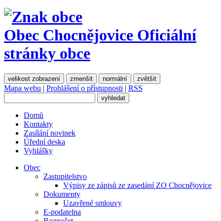
Obec Chocnějovice
Oficiální
stránky obce
velikost zobrazení
zmenšit
normální
zvětšit
Mapa webu
|
Prohlášení o přístupnosti
|
RSS
Domů
Kontakty
Zasílání novinek
Úřední deska
Vyhlášky
Obec
Zastupitelstvo
Výpisy ze zápisů ze zasedání ZO Chocnějovice
Dokumenty
Uzavřené smlouvy
E-podatelna
Rozpočet