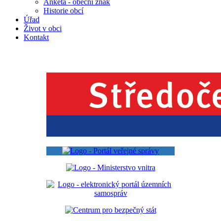
Anketa - obecní znak
Historie obcí
Úřad
Život v obci
Kontakt