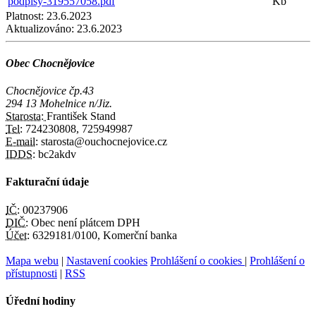
podpisy-319557058.pdf
Kb
Platnost:
23.6.2023
Aktualizováno:
23.6.2023
Obec Chocnějovice
Chocnějovice čp.43
294 13 Mohelnice n/Jiz.
Starosta:
František Stand
Tel:
724230808, 725949987
E-mail:
starosta@ouchocnejovice.cz
IDDS:
bc2akdv
Fakturační údaje
IČ:
00237906
DIČ:
Obec není plátcem DPH
Účet:
6329181/0100, Komerční banka
Mapa webu
|
Nastavení cookies
Prohlášení o cookies
|
Prohlášení o
přístupnosti
|
RSS
Úřední hodiny