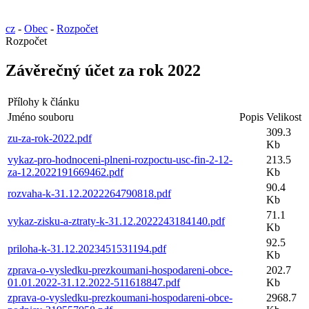
cz
-
Obec
-
Rozpočet
Rozpočet
Závěrečný účet za rok 2022
Přílohy k článku
Jméno souboru
Popis
Velikost
309.3
zu-za-rok-2022.pdf
Kb
vykaz-pro-hodnoceni-plneni-rozpoctu-usc-fin-2-12-
213.5
za-12.2022191669462.pdf
Kb
90.4
rozvaha-k-31.12.2022264790818.pdf
Kb
71.1
vykaz-zisku-a-ztraty-k-31.12.2022243184140.pdf
Kb
92.5
priloha-k-31.12.2023451531194.pdf
Kb
zprava-o-vysledku-prezkoumani-hospodareni-obce-
202.7
01.01.2022-31.12.2022-511618847.pdf
Kb
zprava-o-vysledku-prezkoumani-hospodareni-obce-
2968.7