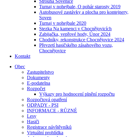
Strouha Sovenice
Turnaj v nohejbale, O pohár starosty 2019
Autobusové zastávky a plocha pro kontejnery,
Soven
Turnaj v nohejbale 2020
Stezka Na kamenci v Chocnějovicích
Zabijačka, vepřové hody, Únor 2024
Chodníky, rekonstrukce Chocnějovice 2024
Převzetí hasičského zásahového vozu,
Chocnějovice
Kontakt
Obec
Zastupitelstvo
Dokumenty
E-podatelna
Rozpočet
Výkazy pro hodnocení plnění rozpočtu
Rozpočtová opatření
ODPADY - PSI
INFORMACE - RŮZNÉ
Lesy
Hasiči
Registrace návštěvníků
Virtuální prohlídka